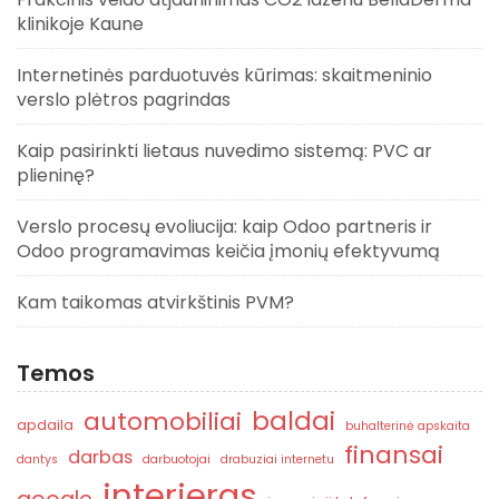
klinikoje Kaune
Internetinės parduotuvės kūrimas: skaitmeninio
verslo plėtros pagrindas
Kaip pasirinkti lietaus nuvedimo sistemą: PVC ar
plieninę?
Verslo procesų evoliucija: kaip Odoo partneris ir
Odoo programavimas keičia įmonių efektyvumą
Kam taikomas atvirkštinis PVM?
Temos
baldai
automobiliai
apdaila
buhalterinė apskaita
finansai
darbas
dantys
darbuotojai
drabuziai internetu
interjeras