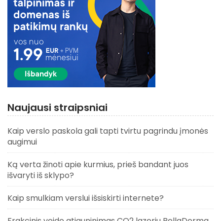
Naujausi straipsniai
Kaip verslo paskola gali tapti tvirtu pagrindu įmonės
augimui
Ką verta žinoti apie kurmius, prieš bandant juos
išvaryti iš sklypo?
Kaip smulkiam verslui išsiskirti internete?
Frakcinis veido atjauninimas CO2 lazeriu BellaDerma