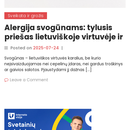
Sveikata ir grožis
Alergija svogūnams: tylusis
priešas lietuviškoje virtuvėje ir
netikėti jo giminaičiai
Posted on
2025-07-24
|
By
rasytojas
Svogūnas – lietuviškos virtuvės karalius, be kurio
neįsivaizduojamas nei cepelinų įdaras, nei gardus troškinys
ar gaivios salotos. Pjaustydami jį dažnas […]
Leave a Comment