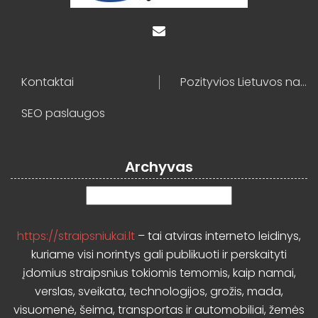
Kontaktai
Pozityvios Lietuvos naujienos
SEO paslaugos
Archyvas
Archyvas
https://straipsniukai.lt
– tai atviras interneto leidinys,
kuriame visi norintys gali publikuoti ir perskaityti
įdomius straipsnius tokiomis temomis, kaip namai,
verslas, sveikata, technologijos, grožis, mada,
visuomenė, šeima, transportas ir automobiliai, žemės