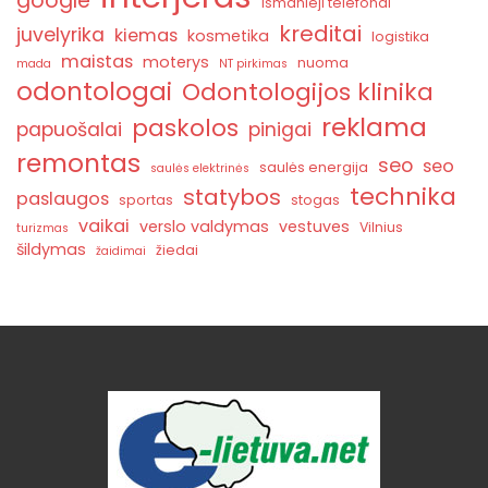
google
ismanieji telefonai
kreditai
juvelyrika
kiemas
kosmetika
logistika
maistas
moterys
nuoma
mada
NT pirkimas
odontologai
Odontologijos klinika
reklama
paskolos
papuošalai
pinigai
remontas
seo
seo
saulės energija
saulės elektrinės
technika
statybos
paslaugos
sportas
stogas
vaikai
verslo valdymas
vestuves
Vilnius
turizmas
šildymas
žiedai
žaidimai