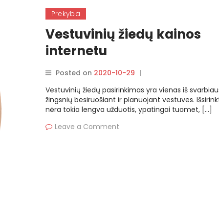
Prekyba
Vestuvinių žiedų kainos
internetu
Posted on
2020-10-29
|
By
rasytojas
Vestuvinių žiedų pasirinkimas yra vienas iš svarbiau
žingsnių besiruošiant ir planuojant vestuves. Išsirink
nėra tokia lengva užduotis, ypatingai tuomet, […]
Leave a Comment