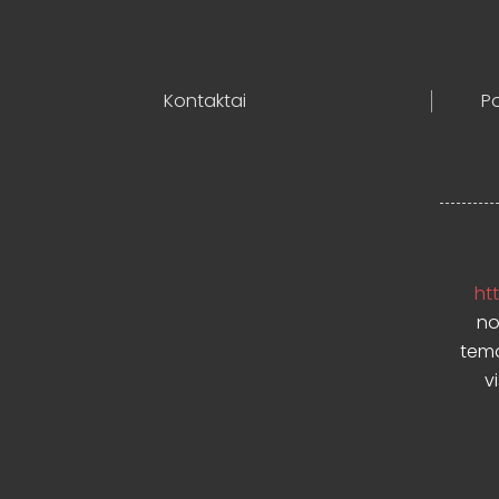
Kontaktai
Po
htt
no
temo
v