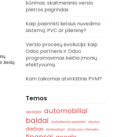
kūrimas: skaitmeninio verslo
plėtros pagrindas
Kaip pasirinkti lietaus nuvedimo
sistemą: PVC ar plieninę?
Verslo procesų evoliucija: kaip
Odoo partneris ir Odoo
sių
programavimas keičia įmonių
ti žiedą
efektyvumą
Kam taikomas atvirkštinis PVM?
Temos
automobiliai
apdaila
baldai
buhalterinė apskaita
dantys
darbas
darbuotojai
drabuziai internetu
finansai