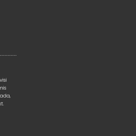
visi
mis
mada,
t.