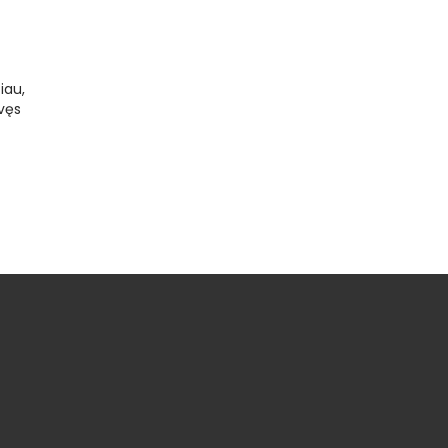
iau,
vęs