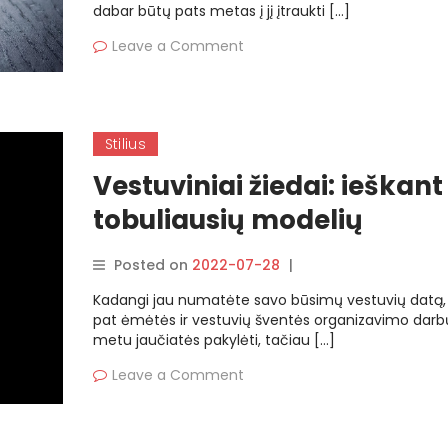
dabar būtų pats metas į jį įtraukti […]
Leave a Comment
Stilius
Vestuviniai žiedai: ieškant
tobuliausių modelių
Posted on
2022-07-28
|
By
rasytojas
Kadangi jau numatėte savo būsimų vestuvių datą, 
pat ėmėtės ir vestuvių šventės organizavimo darb
metu jaučiatės pakylėti, tačiau […]
Leave a Comment