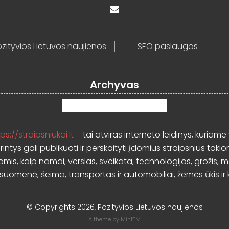
zityvios Lietuvos naujienos
SEO paslaugos
Archyvas
Archyvas
ps://straipsniukai.lt
– tai atviras interneto leidinys, kuriame 
rintys gali publikuoti ir perskaityti įdomius straipsnius tokio
mis, kaip namai, verslas, sveikata, technologijos, grožis, 
isuomenė, šeima, transportas ir automobiliai, žemės ūkis ir k
© Copyrights 2026, Pozityvios Lietuvos naujienos
A theme by
MintTM