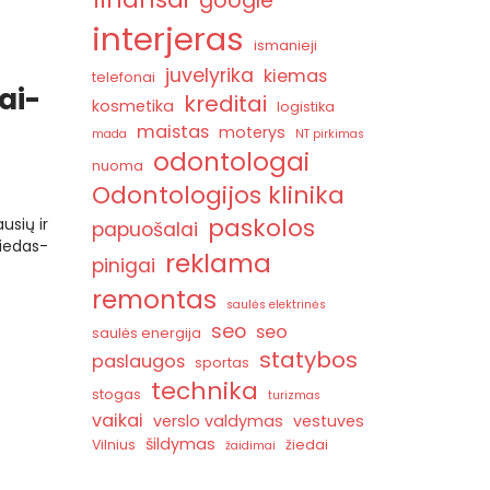
google
interjeras
ismanieji
juvelyrika
kiemas
telefonai
ai-
kreditai
kosmetika
logistika
l
maistas
moterys
mada
NT pirkimas
odontologai
nuoma
Odontologijos klinika
paskolos
usių ir
papuošalai
žiedas-
reklama
pinigai
remontas
saulės elektrinės
seo
seo
saulės energija
statybos
paslaugos
sportas
technika
stogas
turizmas
vaikai
verslo valdymas
vestuves
šildymas
Vilnius
žiedai
žaidimai