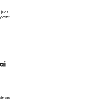
i juos
gyventi
ai
šeimos