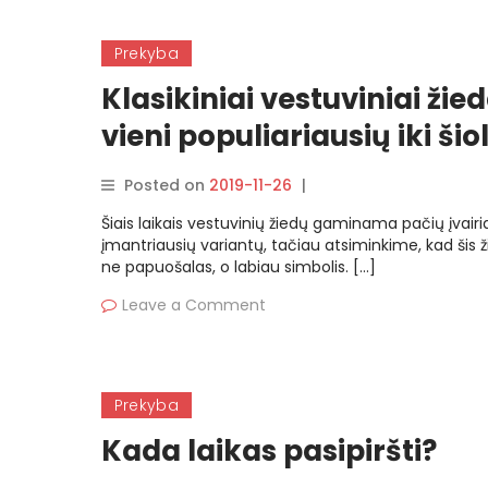
Prekyba
Klasikiniai vestuviniai žied
vieni populiariausių iki šio
Posted on
2019-11-26
|
By
rasytojas
Šiais laikais vestuvinių žiedų gaminama pačių įvairia
įmantriausių variantų, tačiau atsiminkime, kad šis 
ne papuošalas, o labiau simbolis. […]
Leave a Comment
Prekyba
Kada laikas pasipiršti?