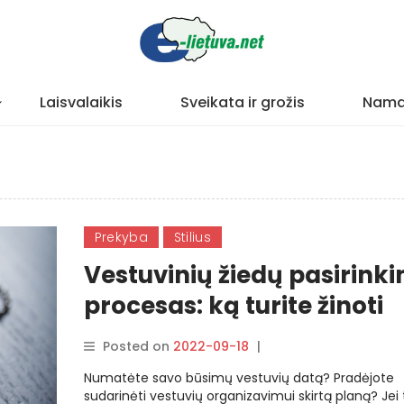
Laisvalaikis
Sveikata ir grožis
Nama
Prekyba
Stilius
Vestuvinių žiedų pasirink
procesas: ką turite žinoti
Posted on
2022-09-18
|
By
rasytojas
Numatėte savo būsimų vestuvių datą? Pradėjote
sudarinėti vestuvių organizavimui skirtą planą? Jei 