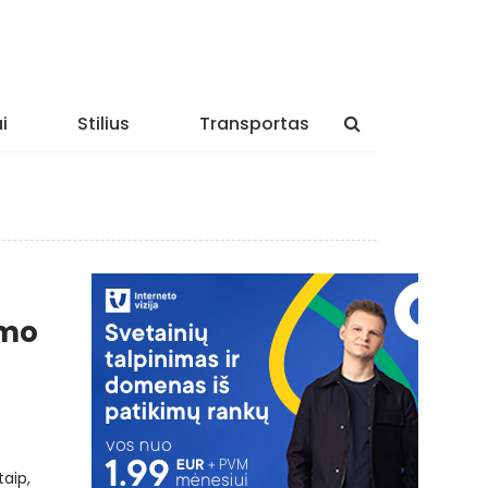
i
Stilius
Transportas
imo
taip,