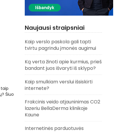
Naujausi straipsniai
Kaip verslo paskola gali tapti
tvirtu pagrindu įmonės augimui
Ką verta žinoti apie kurmius, prieš
bandant juos išvaryti iš sklypo?
Kaip smulkiam verslui išsiskirti
internete?
taip
ų? Šiuo
Frakcinis veido atjauninimas CO2
lazeriu BellaDerma klinikoje
Kaune
Internetinės parduotuvės