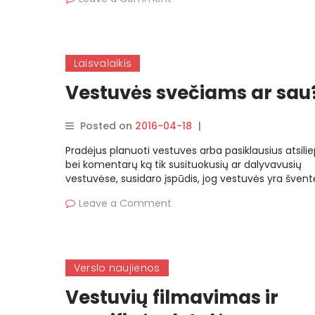
Laisvalaikis
Vestuvės svečiams ar sau
Posted on
2016-04-18
|
By
rasytojas
Pradėjus planuoti vestuves arba pasiklausius atsili
bei komentarų ką tik susituokusių ar dalyvavusių
vestuvėse, susidaro įspūdis, jog vestuvės yra švent
Leave a Comment
Verslo naujienos
Vestuvių filmavimas ir