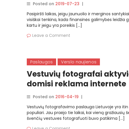
Posted on
2019-07-23
|
By
rasytojas
Pasipiršti laikas, jeigu jaunuolio ir merginos santykia
visiškai tenkina, kada finansinės galimybės leidžia 
kartu ir jeigu yra poreikis […]
Leave a Comment
Paslaugos
Verslo naujienos
Vestuvių fotografai aktyvi
domisi reklama internete
Posted on
2016-04-19
|
By
rasytojas
Vestuvių fotografavimo paslauga Lietuvoje yra itin
populiari. Jau praėjo tie laikai, kai vieną gražiausių 
švenčių vestuves fotografuoti buvo patikima […]
Leave a Comment