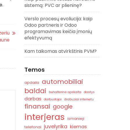
e.
sistemą: PVC ar plieninę?
Verslo procesų evoliucija: kaip
Odoo partneris ir Odoo
programavimas keičia įmonių
zeriu
efektyvumą
Kaune
Kam taikomas atvirkštinis PVM?
Temos
automobiliai
apdaila
baldai
buhalterinė apskaita
dantys
darbas
darbuotojai
drabuziai internetu
finansai
google
interjeras
ismanieji
juvelyrika
kiemas
telefonai