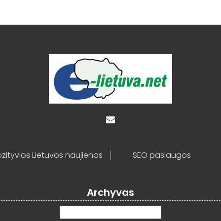
zityvios Lietuvos naujienos
SEO paslaugos
Archyvas
Archyvas