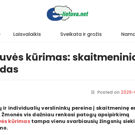
Laisvalaikis
Sveikata ir grožis
Nama
tuvės kūrimas: skaitmenini
ndas
Posted on
2026-
 ir individualių verslininkų pereina į skaitmeninę e
i. Žmonės vis dažniau renkasi patogų apsipirkimą
vės kūrimas
tampa vienu svarbiausių žingsnių siek
mo.