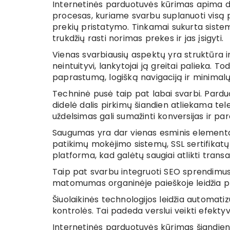
Internetinės parduotuvės kūrimas apima da
procesas, kuriame svarbu suplanuoti visą 
prekių pristatymo. Tinkamai sukurta sistema 
trukdžių rasti norimas prekes ir jas įsigyti.
Vienas svarbiausių aspektų yra struktūra ir
neintuityvi, lankytojai ją greitai palieka. 
paprastumą, logišką navigaciją ir minimalų
Techninė pusė taip pat labai svarbi. Pardu
didelė dalis pirkimų šiandien atliekama tel
uždelsimas gali sumažinti konversijas ir pa
Saugumas yra dar vienas esminis elementa
patikimų mokėjimo sistemų, SSL sertifikatų
platforma, kad galėtų saugiai atlikti transa
Taip pat svarbu integruoti SEO sprendim
matomumas organinėje paieškoje leidžia prit
Šiuolaikinės technologijos leidžia automat
kontrolės. Tai padeda verslui veikti efektyv
Internetinės parduotuvės kūrimas šiandien 