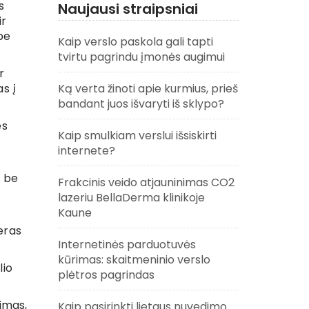
s
Naujausi straipsniai
ir
be
Kaip verslo paskola gali tapti
tvirtu pagrindu įmonės augimui
r
as į
Ką verta žinoti apie kurmius, prieš
bandant juos išvaryti iš sklypo?
es
Kaip smulkiam verslui išsiskirti
internete?
s be
Frakcinis veido atjauninimas CO2
lazeriu BellaDerma klinikoje
Kaune
eras
Internetinės parduotuvės
kūrimas: skaitmeninio verslo
lio
plėtros pagrindas
imas,
Kaip pasirinkti lietaus nuvedimo