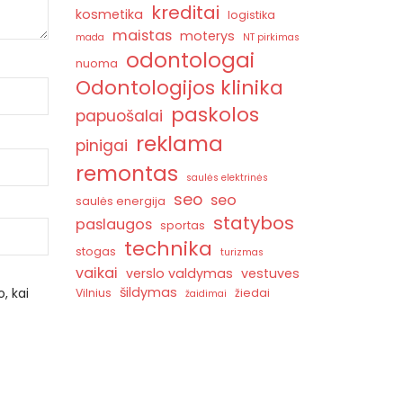
kreditai
kosmetika
logistika
maistas
moterys
mada
NT pirkimas
odontologai
nuoma
Odontologijos klinika
paskolos
papuošalai
reklama
pinigai
remontas
saulės elektrinės
seo
seo
saulės energija
statybos
paslaugos
sportas
technika
stogas
turizmas
vaikai
verslo valdymas
vestuves
šildymas
, kai
Vilnius
žiedai
žaidimai