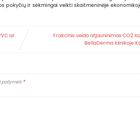
rinkos pokyčių ir sėkmingai veikti skaitmeninėje ekonomikoj
 PVC ar
Frakcinis veido atjauninimas CO2 la
BellaDerma klinikoje 
*
ai pažymėti