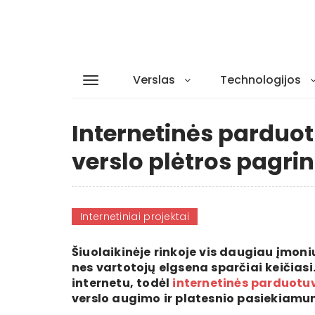
Verslas
Technologijos
Internetinės parduo
verslo plėtros pagri
Internetiniai projektai
Šiuolaikinėje rinkoje vis daugiau įmonių
nes vartotojų elgsena sparčiai keičias
internetu, todėl
internetinės parduotu
verslo augimo ir platesnio pasiekiamu