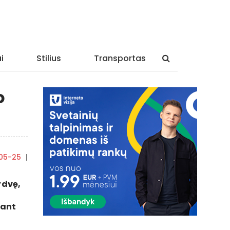
i
Stilius
Transportas
o
05-25
|
By
ContentMarketing
rdvę,
iant