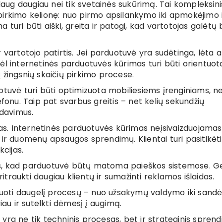
ug daugiau nei tik svetainės sukūrimą. Tai kompleksini
pirkimo kelionę: nuo pirmo apsilankymo iki apmokėjimo 
turi būti aiški, greita ir patogi, kad vartotojas galėtų 
 vartotojo patirtis. Jei parduotuvė yra sudėtinga, lėta a
Todėl internetinės parduotuvės kūrimas turi būti orientuot
 žingsnių skaičių pirkimo procese.
otuvė turi būti optimizuota mobiliesiems įrenginiams, n
efonu. Taip pat svarbus greitis – net kelių sekundžių
rdavimus.
s. Internetinės parduotuvės kūrimas neįsivaizduojama
 ir duomenų apsaugos sprendimų. Klientai turi pasitikėti
kcijas.
us, kad parduotuvė būtų matoma paieškos sistemose. G
raukti daugiau klientų ir sumažinti reklamos išlaidas.
izuoti daugelį procesų – nuo užsakymų valdymo iki sandė
iau ir sutelkti dėmesį į augimą.
yra ne tik techninis procesas, bet ir strateginis sprend