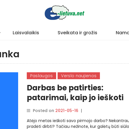
Laisvalaikis
Sveikata ir grožis
Nama
anka
Paslaugos
Verslo naujienos
Darbas be patirties:
patarimai, kaip jo ieškoti
Posted on
2021-05-16
|
By
rasytojas
Atėjo metas ieškoti savo pirmojo darbo? Nekantrau
pradėti dirbti? Tačiau nežinote, kur galėtų būti siū