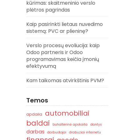
kūrimas: skaitmeninio verslo
plėtros pagrindas
Kaip pasirinkti lietaus nuvedimo
sistemą: PVC ar plieninę?
Verslo procesų evoliucija: kaip
Odoo partneris ir Odoo
programavimas keičia įmonių
efektyvumą
Kam taikomas atvirkštinis PVM?
Temos
automobiliai
apdaila
baldai
buhalterinė apskaita
dantys
darbas
darbuotojai
drabuziai internetu
finansai