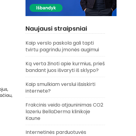
Naujausi straipsniai
Kaip verslo paskola gali tapti
tvirtu pagrindu įmonės augimui
Ką verta žinoti apie kurmius, prieš
bandant juos išvaryti iš sklypo?
Kaip smulkiam verslui išsiskirti
jus,
internete?
Tačiau,
Frakcinis veido atjauninimas CO2
lazeriu BellaDerma klinikoje
Kaune
Internetinės parduotuvės