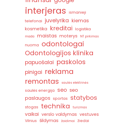
google
interjeras
ismanieji
juvelyrika
kiemas
telefonai
kreditai
kosmetika
logistika
maistas
moterys
mada
NT pirkimas
odontologai
nuoma
Odontologijos klinika
paskolos
papuošalai
reklama
pinigai
remontas
saulės elektrinės
seo
seo
saulės energija
statybos
paslaugos
sportas
technika
stogas
turizmas
vaikai
verslo valdymas
vestuves
šildymas
Vilnius
žiedai
žaidimai