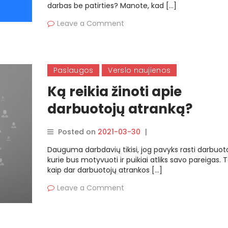
darbas be patirties? Manote, kad […]
Leave a Comment
Paslaugos
Verslo naujienos
Ką reikia žinoti apie
darbuotojų atranką?
Posted on
2021-03-30
|
By
rasytojas
Dauguma darbdavių tikisi, jog pavyks rasti darbuoto
kurie bus motyvuoti ir puikiai atliks savo pareigas. 
kaip dar darbuotojų atrankos […]
Leave a Comment