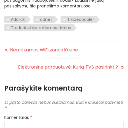
paslaugomis naudojatės ir kodėl? Lauksime jūsų
pasisakymų šio pranešimo komentaruose.
Adclick
adnet
Tradedoubler
Tradedoubler reklamos tinklas
Nemokamos WiFi zonos Kaune
Elektroninė parduotuvė: Kurią TVS pasirinkti?
Parašykite komentarą
El. pašto adresas nebus skelbiamas.
Būtini laukeliai pažymėti
*
*
Komentaras