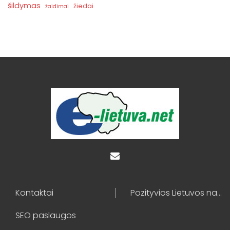
šildymas
žiedai
žaidimai
Kontaktai
Pozityvios Lietuvos naujienos
SEO paslaugos