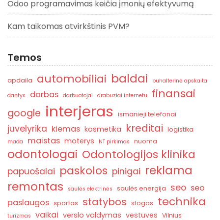
Odoo programavimas keičia įmonių efektyvumą
Kam taikomas atvirkštinis PVM?
Temos
baldai
automobiliai
apdaila
buhalterinė apskaita
finansai
darbas
dantys
darbuotojai
drabuziai internetu
interjeras
google
ismanieji telefonai
kreditai
juvelyrika
kiemas
kosmetika
logistika
maistas
moterys
nuoma
mada
NT pirkimas
odontologai
Odontologijos klinika
reklama
paskolos
papuošalai
pinigai
remontas
seo
seo
saulės energija
saulės elektrinės
technika
statybos
paslaugos
sportas
stogas
vaikai
verslo valdymas
vestuves
Vilnius
turizmas