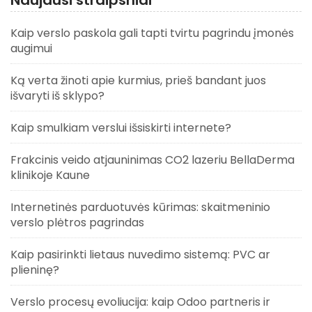
Naujausi straipsniai
Kaip verslo paskola gali tapti tvirtu pagrindu įmonės
augimui
Ką verta žinoti apie kurmius, prieš bandant juos
išvaryti iš sklypo?
Kaip smulkiam verslui išsiskirti internete?
Frakcinis veido atjauninimas CO2 lazeriu BellaDerma
klinikoje Kaune
Internetinės parduotuvės kūrimas: skaitmeninio
verslo plėtros pagrindas
Kaip pasirinkti lietaus nuvedimo sistemą: PVC ar
plieninę?
Verslo procesų evoliucija: kaip Odoo partneris ir