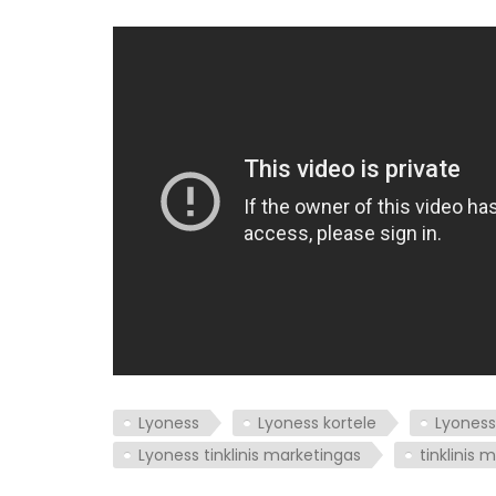
Lyoness
Lyoness kortele
Lyoness
Lyoness tinklinis marketingas
tinklinis 