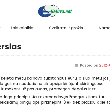
Laisvalaikis
Sveikata ir grožis
Nama
erslas
Posted on
2012-
 keletą metų kainavo tūkstančius eurų, o šiuo metu jos 
 galima naudotis ne tik apsipirkinėjant skirtinguose
ir mokant už paslaugas, pramogas, degalus ir tt.
ketingo principu. Ją rekomendavęs žmogus kitam, turi
idžiamų pinigų apsipirkinėjant. Šiek tiek plačiau apie ta