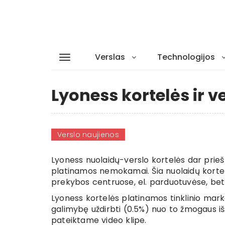
Verslas
Technologijos
Lyoness kortelės ir v
Verslo naujienos
Lyoness nuolaidų-verslo kortelės dar prieš
platinamos nemokamai. Šia nuolaidų kortele
prekybos centruose, el. parduotuvėse, bet 
Lyoness kortelės platinamos tinklinio mar
galimybę uždirbti (0.5%) nuo to žmogaus išle
pateiktame video klipe.