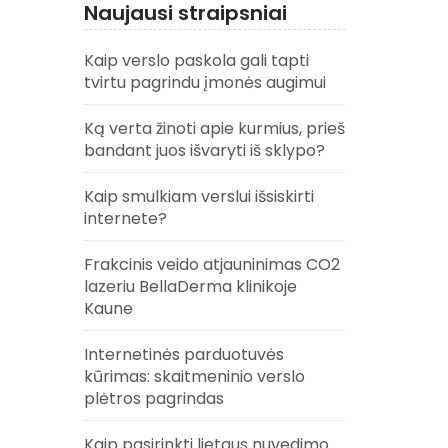
Naujausi straipsniai
Kaip verslo paskola gali tapti
tvirtu pagrindu įmonės augimui
Ką verta žinoti apie kurmius, prieš
bandant juos išvaryti iš sklypo?
Kaip smulkiam verslui išsiskirti
internete?
Frakcinis veido atjauninimas CO2
lazeriu BellaDerma klinikoje
Kaune
Internetinės parduotuvės
kūrimas: skaitmeninio verslo
plėtros pagrindas
Kaip pasirinkti lietaus nuvedimo