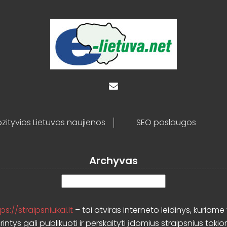
zityvios Lietuvos naujienos
SEO paslaugos
Archyvas
Archyvas
ps://straipsniukai.lt
– tai atviras interneto leidinys, kuriame 
rintys gali publikuoti ir perskaityti įdomius straipsnius tokio