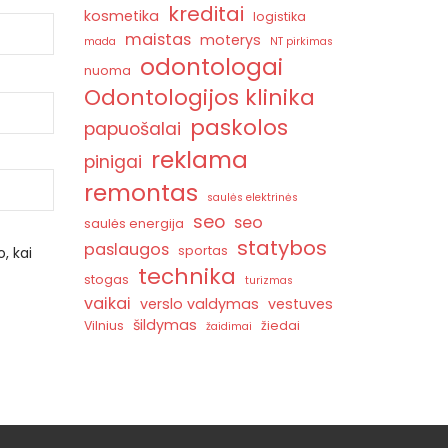
kreditai
kosmetika
logistika
maistas
moterys
mada
NT pirkimas
odontologai
nuoma
Odontologijos klinika
paskolos
papuošalai
reklama
pinigai
remontas
saulės elektrinės
seo
seo
saulės energija
statybos
paslaugos
sportas
, kai
technika
stogas
turizmas
vaikai
verslo valdymas
vestuves
šildymas
Vilnius
žiedai
žaidimai