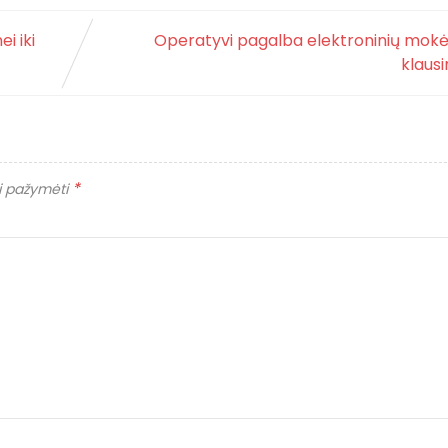
i iki
Operatyvi pagalba elektroninių mokė
klaus
*
ai pažymėti