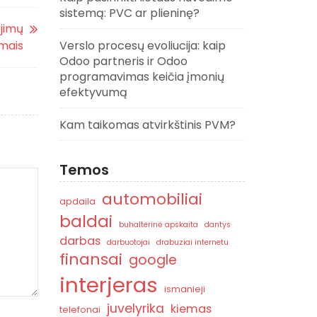
sistemą: PVC ar plieninę?
jimų
imais
Verslo procesų evoliucija: kaip
Odoo partneris ir Odoo
programavimas keičia įmonių
efektyvumą
Kam taikomas atvirkštinis PVM?
Temos
automobiliai
apdaila
baldai
buhalterinė apskaita
dantys
darbas
darbuotojai
drabuziai internetu
finansai
google
interjeras
ismanieji
juvelyrika
kiemas
telefonai