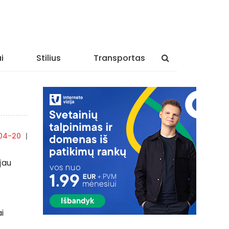
i
Stilius
Transportas
04-20
|
By
rasytojas
jau
i