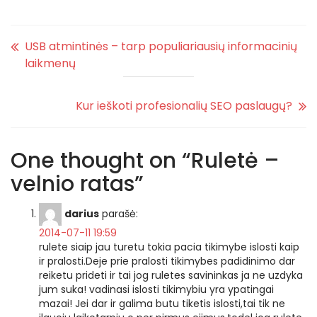
USB atmintinės – tarp populiariausių informacinių
laikmenų
Kur ieškoti profesionalių SEO paslaugų?
One thought on “
Ruletė –
velnio ratas
”
darius
parašė:
2014-07-11 19:59
rulete siaip jau turetu tokia pacia tikimybe islosti kaip
ir pralosti.Deje prie pralosti tikimybes padidinimo dar
reiketu prideti ir tai jog ruletes savininkas ja ne uzdyka
jum suka! vadinasi islosti tikimybiu yra ypatingai
mazai! Jei dar ir galima butu tiketis islosti,tai tik ne