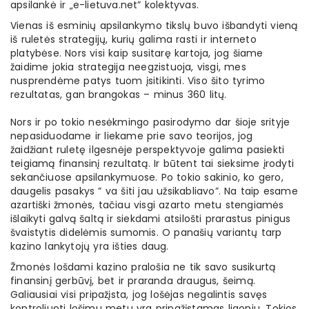
apsilankė ir „e-lietuva.net” kolektyvas.
Vienas iš esminių apsilankymo tikslų buvo išbandyti vieną
iš ruletės strategijų, kurių galima rasti ir interneto
platybėse. Nors visi kaip susitarę kartoja, jog šiame
žaidime jokia strategija neegzistuoja, visgi, mes
nusprendėme patys tuom įsitikinti. Viso šito tyrimo
rezultatas, gan brangokas – minus 360 litų.
Nors ir po tokio nesėkmingo pasirodymo dar šioje srityje
nepasiduodame ir liekame prie savo teorijos, jog
žaidžiant ruletę ilgesnėje perspektyvoje galima pasiekti
teigiamą finansinį rezultatą. Ir būtent tai sieksime įrodyti
sekančiuose apsilankymuose. Po tokio sakinio, ko gero,
daugelis pasakys ” va šiti jau užsikabliavo”. Na taip esame
azartiški žmonės, tačiau visgi azarto metu stengiamės
išlaikyti galvą šaltą ir siekdami atsilošti prarastus pinigus
švaistytis didelėmis sumomis. O panašių variantų tarp
kazino lankytojų yra išties daug.
Žmonės lošdami kazino pralošia ne tik savo susikurtą
finansinį gerbūvį, bet ir praranda draugus, šeimą.
Galiausiai visi pripažįsta, jog lošėjas negalintis savęs
kontroliuoti lošimu metu yra pripažįstamas ligoniu. Tokios