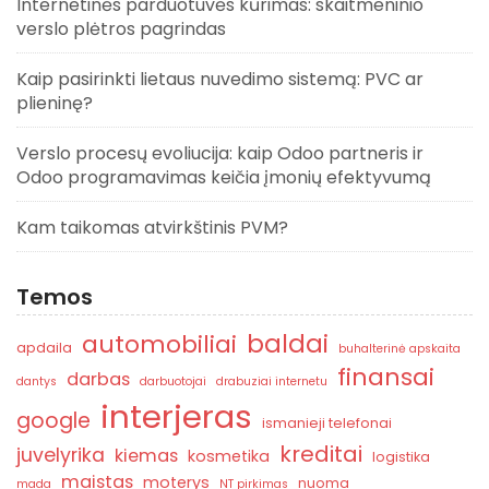
Internetinės parduotuvės kūrimas: skaitmeninio
verslo plėtros pagrindas
Kaip pasirinkti lietaus nuvedimo sistemą: PVC ar
plieninę?
Verslo procesų evoliucija: kaip Odoo partneris ir
Odoo programavimas keičia įmonių efektyvumą
Kam taikomas atvirkštinis PVM?
Temos
baldai
automobiliai
apdaila
buhalterinė apskaita
finansai
darbas
dantys
darbuotojai
drabuziai internetu
interjeras
google
ismanieji telefonai
kreditai
juvelyrika
kiemas
kosmetika
logistika
maistas
moterys
nuoma
mada
NT pirkimas