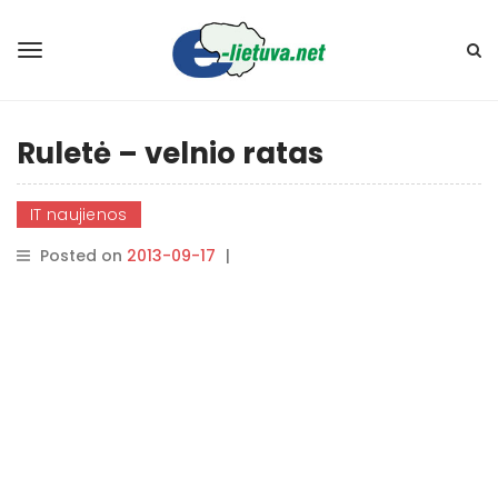
Ruletė – velnio ratas
IT naujienos
Posted on
2013-09-17
|
By
rasytojas