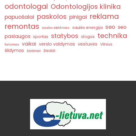
odontologai
Odontologijos klinika
reklama
paskolos
papuošalai
pinigai
remontas
seo
seo
saulės energija
saulės elektrinės
technika
statybos
paslaugos
sportas
stogas
vaikai
verslo valdymas
vestuves
Vilnius
turizmas
šildymas
žiedai
žaidimai