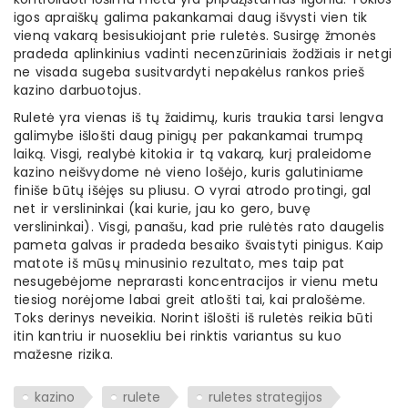
igos apraiškų galima pakankamai daug išvysti vien tik
vieną vakarą besisukiojant prie ruletės. Susirgę žmonės
pradeda aplinkinius vadinti necenzūriniais žodžiais ir netgi
ne visada sugeba susitvardyti nepakėlus rankos prieš
kazino darbuotojus.
Ruletė yra vienas iš tų žaidimų, kuris traukia tarsi lengva
galimybe išlošti daug pinigų per pakankamai trumpą
laiką. Visgi, realybė kitokia ir tą vakarą, kurį praleidome
kazino neišvydome nė vieno lošėjo, kuris galutiniame
finiše būtų išėjęs su pliusu. O vyrai atrodo protingi, gal
net ir verslininkai (kai kurie, jau ko gero, buvę
verslininkai). Visgi, panašu, kad prie rulėtės rato daugelis
pameta galvas ir pradeda besaiko švaistyti pinigus. Kaip
matote iš mūsų minusinio rezultato, mes taip pat
nesugebėjome neprarasti koncentracijos ir vienu metu
tiesiog norėjome labai greit atlošti tai, kai pralošėme.
Toks derinys neveikia. Norint išlošti iš ruletės reikia būti
itin kantriu ir nuosekliu bei rinktis variantus su kuo
mažesne rizika.
kazino
rulete
ruletes strategijos