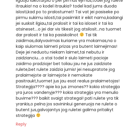
ilguoju laikotarpiu o per pirmus ejimus,todel jog rulete
itraukia! na o kodel itraukia? todel kad jums duoda
islosti,kad po to pralostumet! Tai vat jei pasiseke po
pirmu sukimu islosti,tai pasiimkit ir eikit namo,kadangi
jei susksit ilgiau,tai pralosit ir tai ka isloset ir tai ka
atsineset….o jei dar vis tikesit jog atsilosit…na tuomet
dar pralosit ir tai ka pasiskolinot
Tai tik
zaidimas,dalyvavimas kuriame yra mokamas,na o
kaip siulomas laimeti prizas yra butent laimejimas!
Deje jei neduotu niekam laimet,tai nebutu ir
zaidzianciu….o stai todel ir siulo laimeti pacioje
zaidimo pradzioje! bet toliau jau ne jus zaidziate
rulete,bet rulete zaidzia jumis! jei nesupratote jog
pralaimejote ar laimejote ir nemokate
pasitraukt,tuomet jus jau esat realus pralaimetojas!
Strategija???? apie ka jus zmones?? kokia strategija
yra juros vandenyje??? kokia strategija yra menulio
buvime??? baikit svaigt strategai! pati rulete yra tik
yrankis,o pelna jos savininkui generuoja ne rulete o
butent jus,galvojantys jog ruletei galima pritaikyt
strategija
Reply