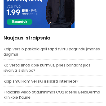
Naujausi straipsniai
Kaip verslo paskola gali tapti tvirtu pagrindu įmonės
augimui
Ką verta žinoti apie kurmius, prieš bandant juos
išvaryti iš sklypo?
Kaip smulkiam verslui išsiskirti internete?
Frakcinis veido atjauninimas CO2 lazeriu BellaDerma
klinikoje Kaune