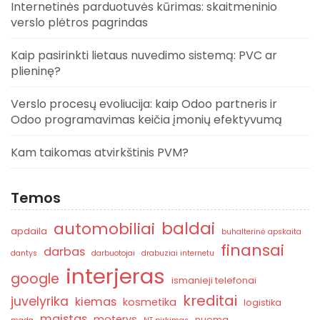
Internetinės parduotuvės kūrimas: skaitmeninio
verslo plėtros pagrindas
Kaip pasirinkti lietaus nuvedimo sistemą: PVC ar
plieninę?
Verslo procesų evoliucija: kaip Odoo partneris ir
Odoo programavimas keičia įmonių efektyvumą
Kam taikomas atvirkštinis PVM?
Temos
baldai
automobiliai
apdaila
buhalterinė apskaita
finansai
darbas
dantys
darbuotojai
drabuziai internetu
interjeras
google
ismanieji telefonai
kreditai
juvelyrika
kiemas
kosmetika
logistika
maistas
moterys
nuoma