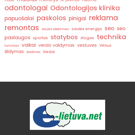
mada
NT pirkimas
odontologai
Odontologijos klinika
reklama
paskolos
papuošalai
pinigai
remontas
seo
seo
saulės energija
saulės elektrinės
technika
statybos
paslaugos
sportas
stogas
vaikai
verslo valdymas
vestuves
Vilnius
turizmas
šildymas
žiedai
žaidimai