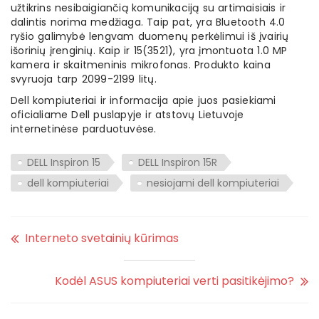
užtikrins nesibaigiančią komunikaciją su artimaisiais ir
dalintis norima medžiaga. Taip pat, yra Bluetooth 4.0
ryšio galimybė lengvam duomenų perkėlimui iš įvairių
išorinių įrenginių. Kaip ir 15(3521), yra įmontuota 1.0 MP
kamera ir skaitmeninis mikrofonas. Produkto kaina
svyruoja tarp 2099-2199 litų.
Dell kompiuteriai ir informacija apie juos pasiekiami
oficialiame Dell puslapyje ir atstovų Lietuvoje
internetinėse parduotuvėse.
DELL Inspiron 15
DELL Inspiron 15R
dell kompiuteriai
nesiojami dell kompiuteriai
Interneto svetainių kūrimas
Kodėl ASUS kompiuteriai verti pasitikėjimo?