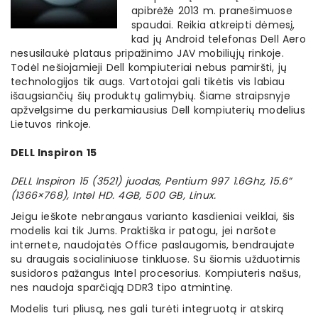
apibrėžė 2013 m. pranešimuose
spaudai. Reikia atkreipti dėmesį,
kad jų Android telefonas Dell Aero
nesusilaukė plataus pripažinimo JAV mobiliųjų rinkoje.
Todėl nešiojamieji Dell kompiuteriai nebus pamiršti, jų
technologijos tik augs. Vartotojai gali tikėtis vis labiau
išaugsiančių šių produktų galimybių. Šiame straipsnyje
apžvelgsime du perkamiausius Dell kompiuterių modelius
Lietuvos rinkoje.
DELL Inspiron 15
DELL Inspiron 15 (3521) juodas, Pentium 997 1.6Ghz, 15.6”
(1366×768), Intel HD. 4GB, 500 GB, Linux.
Jeigu ieškote nebrangaus varianto kasdieniai veiklai, šis
modelis kai tik Jums. Praktiška ir patogu, jei naršote
internete, naudojatės Office paslaugomis, bendraujate
su draugais socialiniuose tinkluose. Su šiomis užduotimis
susidoros pažangus Intel procesorius. Kompiuteris našus,
nes naudoja sparčiąją DDR3 tipo atmintinę.
Modelis turi pliusą, nes gali turėti integruotą ir atskirą