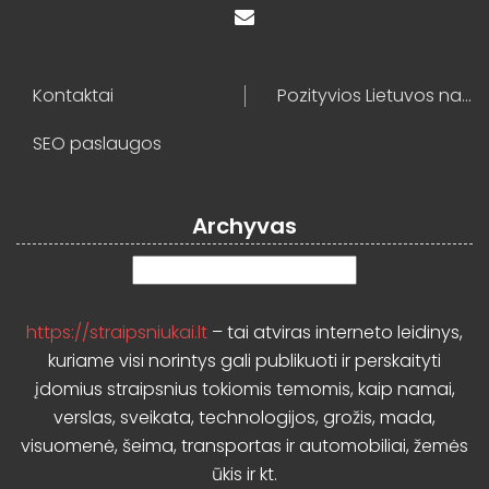
Kontaktai
Pozityvios Lietuvos naujienos
SEO paslaugos
Archyvas
Archyvas
https://straipsniukai.lt
– tai atviras interneto leidinys,
kuriame visi norintys gali publikuoti ir perskaityti
įdomius straipsnius tokiomis temomis, kaip namai,
verslas, sveikata, technologijos, grožis, mada,
visuomenė, šeima, transportas ir automobiliai, žemės
ūkis ir kt.