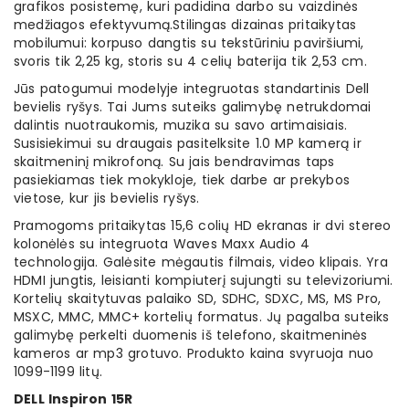
grafikos posistemę, kuri padidina darbo su vaizdinės
medžiagos efektyvumą.Stilingas dizainas pritaikytas
mobilumui: korpuso dangtis su tekstūriniu paviršiumi,
svoris tik 2,25 kg, storis su 4 celių baterija tik 2,53 cm.
Jūs patogumui modelyje integruotas standartinis Dell
bevielis ryšys. Tai Jums suteiks galimybę netrukdomai
dalintis nuotraukomis, muzika su savo artimaisiais.
Susisiekimui su draugais pasitelksite 1.0 MP kamerą ir
skaitmeninį mikrofoną. Su jais bendravimas taps
pasiekiamas tiek mokykloje, tiek darbe ar prekybos
vietose, kur jis bevielis ryšys.
Pramogoms pritaikytas 15,6 colių HD ekranas ir dvi stereo
kolonėlės su integruota Waves Maxx Audio 4
technologija. Galėsite mėgautis filmais, video klipais. Yra
HDMI jungtis, leisianti kompiuterį sujungti su televizoriumi.
Kortelių skaitytuvas palaiko SD, SDHC, SDXC, MS, MS Pro,
MSXC, MMC, MMC+ kortelių formatus. Jų pagalba suteiks
galimybę perkelti duomenis iš telefono, skaitmeninės
kameros ar mp3 grotuvo. Produkto kaina svyruoja nuo
1099-1199 litų.
DELL Inspiron 15R