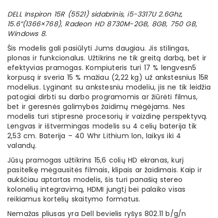
DELL Inspiron 15R (5521) sidabrinis, i5-3317U 2.6Ghz,
15.6”(1366×768), Radeon HD 8730M-2GB, 8GB, 750 GB,
Windows 8.
Šis modelis gali pasiūlyti Jums daugiau. Jis stilingas,
plonas ir funkcionalus. Užtikrins ne tik greitą darbą, bet ir
efektyvias pramogas. Kompiuteris turi 17 % lengvesn5
korpusą ir sveria 15 % mažiau (2,22 kg) už ankstesnius 15R
modelius. Lyginant su ankstesniu modeliu, jis ne tik leidžia
patogiai dirbti su darbo programomis ar žiūrėti filmus,
bet ir geresnės galimybės žaidimų mėgėjams. Nes
modelis turi stipresnė procesorių ir vaizdinę perspektyvą.
Lengvas ir ištvermingas modelis su 4 celių baterija tik
2,53 cm. Baterija – 40 Whr Lithium lon, laikys iki 4
valandų.
Jūsų pramogas užtikrins 15,6 colių HD ekranas, kurį
pasitelkę mėgausitės filmais, klipais ar žaidimais. Kaip ir
aukščiau aptartas modelis, šis turi panašią stereo
kolonėlių integravimą, HDMI jungtį bei palaiko visas
reikiamus kortelių skaitymo formatus.
Nemažas pliusas yra Dell bevielis ryšys 802.11 b/g/n