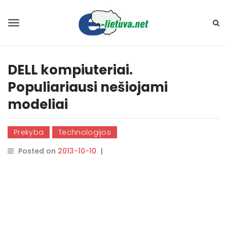
DELL kompiuteriai.
Populiariausi nešiojami
modeliai
Prekyba
Technologijos
Posted on
2013-10-10
|
By
rasytojas