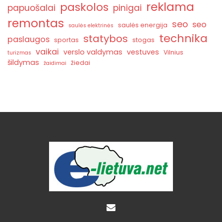
reklama
paskolos
papuošalai
pinigai
remontas
seo
seo
saulės energija
saulės elektrinės
technika
statybos
paslaugos
sportas
stogas
vaikai
verslo valdymas
vestuves
Vilnius
turizmas
šildymas
žiedai
žaidimai