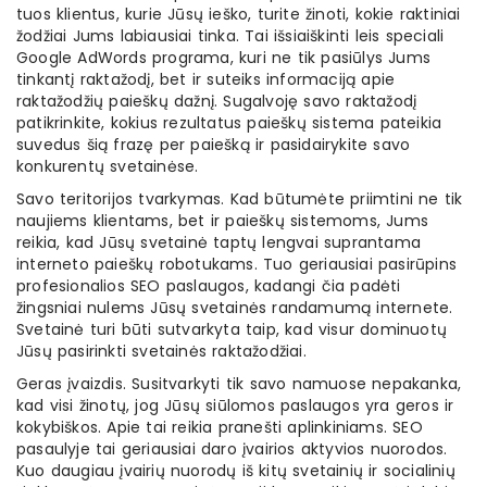
tuos klientus, kurie Jūsų ieško, turite žinoti, kokie raktiniai
žodžiai Jums labiausiai tinka. Tai išsiaiškinti leis speciali
Google AdWords programa, kuri ne tik pasiūlys Jums
tinkantį raktažodį, bet ir suteiks informaciją apie
raktažodžių paieškų dažnį. Sugalvoję savo raktažodį
patikrinkite, kokius rezultatus paieškų sistema pateikia
suvedus šią frazę per paiešką ir pasidairykite savo
konkurentų svetainėse.
Savo teritorijos tvarkymas. Kad būtumėte priimtini ne tik
naujiems klientams, bet ir paieškų sistemoms, Jums
reikia, kad Jūsų svetainė taptų lengvai suprantama
interneto paieškų robotukams. Tuo geriausiai pasirūpins
profesionalios SEO paslaugos, kadangi čia padėti
žingsniai nulems Jūsų svetainės randamumą internete.
Svetainė turi būti sutvarkyta taip, kad visur dominuotų
Jūsų pasirinkti svetainės raktažodžiai.
Geras įvaizdis. Susitvarkyti tik savo namuose nepakanka,
kad visi žinotų, jog Jūsų siūlomos paslaugos yra geros ir
kokybiškos. Apie tai reikia pranešti aplinkiniams. SEO
pasaulyje tai geriausiai daro įvairios aktyvios nuorodos.
Kuo daugiau įvairių nuorodų iš kitų svetainių ir socialinių