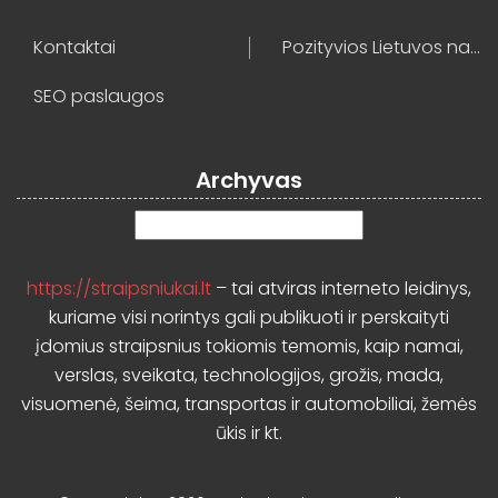
Kontaktai
Pozityvios Lietuvos naujienos
SEO paslaugos
Archyvas
Archyvas
https://straipsniukai.lt
– tai atviras interneto leidinys,
kuriame visi norintys gali publikuoti ir perskaityti
įdomius straipsnius tokiomis temomis, kaip namai,
verslas, sveikata, technologijos, grožis, mada,
visuomenė, šeima, transportas ir automobiliai, žemės
ūkis ir kt.