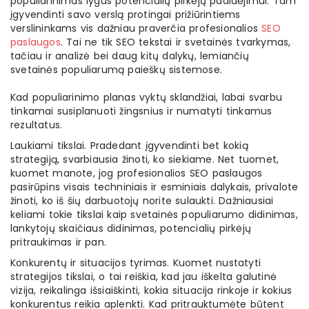
populiarinimas lygus potencialių pirkėjų padidėjimui. Tam
įgyvendinti savo verslą protingai prižiūrintiems
verslininkams vis dažniau praverčia profesionalios
SEO
paslaugos
. Tai ne tik SEO tekstai ir svetainės tvarkymas,
tačiau ir analizė bei daug kitų dalykų, lemiančių
svetainės populiarumą paieškų sistemose.
Kad populiarinimo planas vyktų sklandžiai, labai svarbu
tinkamai susiplanuoti žingsnius ir numatyti tinkamus
rezultatus.
Laukiami tikslai. Pradedant įgyvendinti bet kokią
strategiją, svarbiausia žinoti, ko siekiame. Net tuomet,
kuomet manote, jog profesionalios SEO paslaugos
pasirūpins visais techniniais ir esminiais dalykais, privalote
žinoti, ko iš šių darbuotojų norite sulaukti. Dažniausiai
keliami tokie tikslai kaip svetainės populiarumo didinimas,
lankytojų skaičiaus didinimas, potencialių pirkėjų
pritraukimas ir pan.
Konkurentų ir situacijos tyrimas. Kuomet nustatyti
strategijos tikslai, o tai reiškia, kad jau iškelta galutinė
vizija, reikalinga išsiaiškinti, kokia situacija rinkoje ir kokius
konkurentus reikia aplenkti. Kad pritrauktumėte būtent