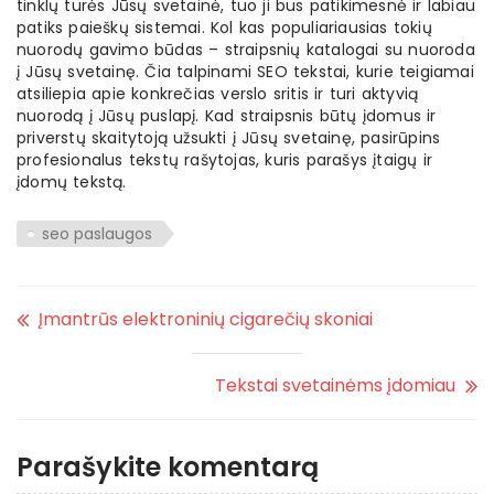
tinklų turės Jūsų svetainė, tuo ji bus patikimesnė ir labiau
patiks paieškų sistemai. Kol kas populiariausias tokių
nuorodų gavimo būdas – straipsnių katalogai su nuoroda
į Jūsų svetainę. Čia talpinami SEO tekstai, kurie teigiamai
atsiliepia apie konkrečias verslo sritis ir turi aktyvią
nuorodą į Jūsų puslapį. Kad straipsnis būtų įdomus ir
priverstų skaitytoją užsukti į Jūsų svetainę, pasirūpins
profesionalus tekstų rašytojas, kuris parašys įtaigų ir
įdomų tekstą.
seo paslaugos
Įmantrūs elektroninių cigarečių skoniai
Tekstai svetainėms įdomiau
Parašykite komentarą