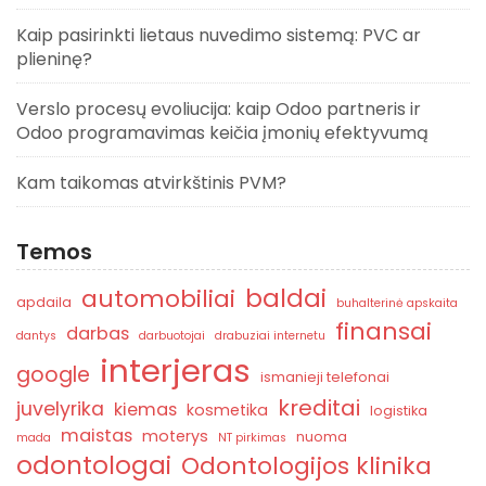
Kaip pasirinkti lietaus nuvedimo sistemą: PVC ar
plieninę?
Verslo procesų evoliucija: kaip Odoo partneris ir
Odoo programavimas keičia įmonių efektyvumą
Kam taikomas atvirkštinis PVM?
Temos
baldai
automobiliai
apdaila
buhalterinė apskaita
finansai
darbas
dantys
darbuotojai
drabuziai internetu
interjeras
google
ismanieji telefonai
kreditai
juvelyrika
kiemas
kosmetika
logistika
maistas
moterys
nuoma
mada
NT pirkimas
odontologai
Odontologijos klinika