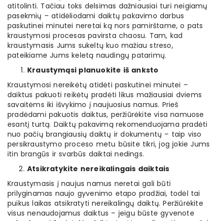
atitolinti. Tačiau toks delsimas dažniausiai turi neigiamų
pasekmių – atidėliodami daiktų pakavimo darbus
paskutinei minutei neretai ką nors pamirštame, o pats
kraustymosi procesas pavirsta chaosu. Tam, kad
kraustymasis Jums sukeltų kuo mažiau streso,
pateikiame Jums keletą naudingų patarimų.
Kraustymąsi planuokite iš anksto
Kraustymosi nereikėtų atidėti paskutinei minutei –
daiktus pakuoti reikėtų pradėti likus mažiausiai dviems
savaitėms iki išvykimo į naujuosius namus. Prieš
pradėdami pakuotis daiktus, peržiūrėkite visa namuose
esantį turtą. Daiktų pakavimą rekomenduojama pradėti
nuo pačių brangiausių daiktų ir dokumentų – taip viso
persikraustymo proceso metu būsite tikri, jog jokie Jums
itin brangūs ir svarbūs daiktai nedings.
Atsikratykite nereikalingais daiktais
Kraustymasis į naujus namus neretai gali būti
prilyginamas naujo gyvenimo etapo pradžiai, todėl tai
puikus laikas atsikratyti nereikalingų daiktų. Peržiūrėkite
visus nenaudojamus daiktus – jeigu būste gyvenote