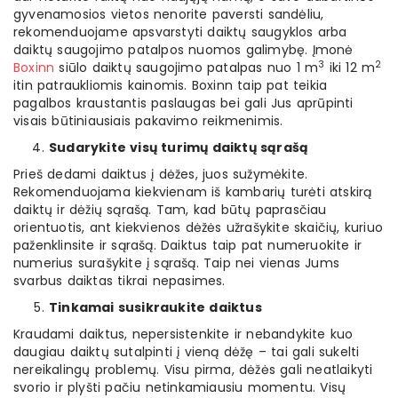
gyvenamosios vietos nenorite paversti sandėliu,
rekomenduojame apsvarstyti daiktų saugyklos arba
daiktų saugojimo patalpos nuomos galimybę. Įmonė
3
2
Boxinn
siūlo daiktų saugojimo patalpas nuo 1 m
iki 12 m
itin patraukliomis kainomis. Boxinn taip pat teikia
pagalbos kraustantis paslaugas bei gali Jus aprūpinti
visais būtiniausiais pakavimo reikmenimis.
Sudarykite visų turimų daiktų sąrašą
Prieš dedami daiktus į dėžes, juos sužymėkite.
Rekomenduojama kiekvienam iš kambarių turėti atskirą
daiktų ir dėžių sąrašą. Tam, kad būtų paprasčiau
orientuotis, ant kiekvienos dėžės užrašykite skaičių, kuriuo
paženklinsite ir sąrašą. Daiktus taip pat numeruokite ir
numerius surašykite į sąrašą. Taip nei vienas Jums
svarbus daiktas tikrai nepasimes.
Tinkamai susikraukite daiktus
Kraudami daiktus, nepersistenkite ir nebandykite kuo
daugiau daiktų sutalpinti į vieną dėžę – tai gali sukelti
nereikalingų problemų. Visu pirma, dėžės gali neatlaikyti
svorio ir plyšti pačiu netinkamiausiu momentu. Visų