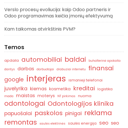
Verslo procesų evoliucija: kaip Odoo partneris ir
Odoo programavimas keičia įmonių efektyvumą
Kam taikomas atvirkštinis PVM?
Temos
baldai
automobiliai
apdaila
buhalterinė apskaita
finansai
darbas
dantys
darbuotojai
drabuziai internetu
interjeras
google
ismanieji telefonai
kreditai
juvelyrika
kiemas
kosmetika
logistika
maistas
moterys
nuoma
mada
NT pirkimas
odontologai
Odontologijos klinika
reklama
paskolos
papuošalai
pinigai
remontas
seo
seo
saulės energija
saulės elektrinės