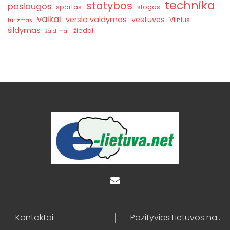
technika
statybos
paslaugos
sportas
stogas
vaikai
verslo valdymas
vestuves
Vilnius
turizmas
šildymas
žiedai
žaidimai
Kontaktai
Pozityvios Lietuvos naujienos