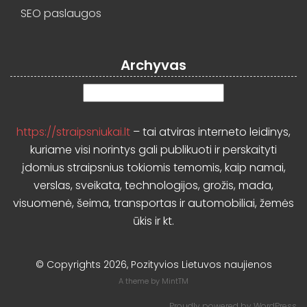
SEO paslaugos
Archyvas
Archyvas
https://straipsniukai.lt
– tai atviras interneto leidinys,
kuriame visi norintys gali publikuoti ir perskaityti
įdomius straipsnius tokiomis temomis, kaip namai,
verslas, sveikata, technologijos, grožis, mada,
visuomenė, šeima, transportas ir automobiliai, žemės
ūkis ir kt.
© Copyrights 2026, Pozityvios Lietuvos naujienos
A theme by
MintTM
Proudly powered by
WordPress