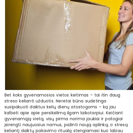
Bet koks gyvenamosios vietos keitimas – tai itin daug
streso kelianti užduotis. Neretai būna sudėtinga
susipakuoti daiktus kelių dienų atostogoms – ką jau
kalbėti apie apie persikėlimą ilgam laikotarpiui. Keičiant
gyvenamąją vietą, visų pirma norima jaukiai ir patogiai
įsirengti naujuosius namus, pažinti naują aplinką, o stresą
keliantį daiktų pakavimo ritualą stengiamasi kuo labiau