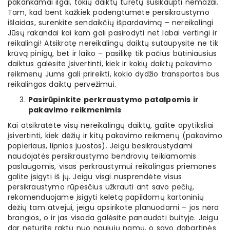
pakankamai ilgai, tokių daiktų turėtų susikaupti nemažai.
Tam, kad bent kažkiek padengtumėte persikraustymo
išlaidas, surenkite sendaikčių išpardavimą – nereikalingi
Jūsų rakandai kai kam gali pasirodyti net labai vertingi ir
reikalingi! Atsikratę nereikalingų daiktų sutaupysite ne tik
krūvą pinigų, bet ir laiko – pasilikę tik pačius būtiniausius
daiktus galėsite įsivertinti, kiek ir kokių daiktų pakavimo
reikmenų Jums gali prireikti, kokio dydžio transportas bus
reikalingas daiktų pervežimui.
Pasirūpinkite perkraustymo patalpomis ir
pakavimo reikmenimis
Kai atsikratėte visų nereikalingų daiktų, galite apytiksliai
įsivertinti, kiek dėžių ir kitų pakavimo reikmenų (pakavimo
popieriaus, lipnios juostos). Jeigu besikraustydami
naudojatės persikraustymo bendrovių teikiamomis
paslaugomis, visas perkraustymui reikalingas priemones
galite įsigyti iš jų. Jeigu visgi nusprendėte visus
persikraustymo rūpesčius užkrauti ant savo pečių,
rekomenduojame įsigyti keletą papildomų kartoninių
dėžių tam atvejui, jeigu apsirikote planuodami – jos nėra
brangios, o ir jas visada galėsite panaudoti buityje. Jeigu
dar neturite raktų nuo naujųjų namų, o savo dabartinės