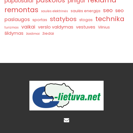
paskolos
papuošalai
pinigai
remontas
seo
seo
saulės energija
saulės elektrinės
technika
statybos
paslaugos
sportas
stogas
vaikai
verslo valdymas
vestuves
Vilnius
turizmas
šildymas
žiedai
žaidimai