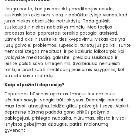
Jeugu norite, kad jus pasiektų meditacijos nauda,
susiraskite kokią nors vietą ir pabūkite tyloje vienas, kad
jums niekas absoliučiai netrukdytų. Tada galėsit
susikaupti ir niekas neblaškys minčių. Meditacijos
procesas labai paprastas: tereikia patogiai atsisėsti,
užmerkti akis ir susitelkti ties kvėpavimu. Viskas kas yra
jūsų galvoje, problemos, rūpesčiai turėtų jūs palikti. Turite
nemažai stegtis medituoti ir po kažkurio laikotarpio kai
įvaldysite meditaciją, galėsite greičiau susikaupti ir
leisite pailsti savo smegenims. Svarbiausia nenuleisti
rankų ir praktikuoti meditaciją įvairiomis sąlygomis, kol
atrasite savo metodą.
Kaip atpažinti depresiją?
Depresinės būsenos apimtas žmogus kuriam laikui
užsidaro savyje, vengia būti aktyvus. Depresija neretai
mus tarsi atnaujina, leidžia giliau pažvelgti į savę. Atskirti
depresinę būseną padeda gana aiškūs požymiai:
pablogėjusi, prislėgta nuotaika, niūrumas, silpsta ir visai
išnyksta gebėjimas džiaugtis, patirti malonumą
gyvenant.