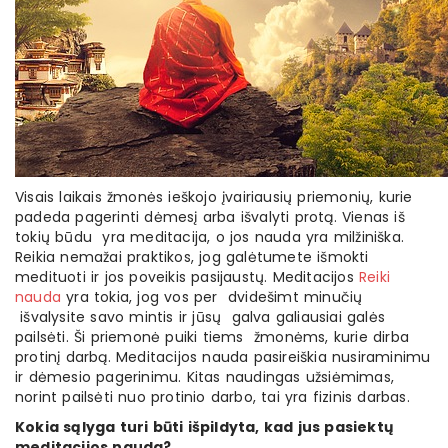
Visais laikais žmonės ieškojo įvairiausių priemonių, kurie
padeda pagerinti dėmesį arba išvalyti protą. Vienas iš
tokių būdu yra meditacija, o jos nauda yra milžiniška.
Reikia nemažai praktikos, jog galėtumete išmokti
medituoti ir jos poveikis pasijaustų. Meditacijos
Reiki
nauda
yra tokia, jog vos per dvidešimt minučių
išvalysite savo mintis ir jūsų galva galiausiai galės
pailsėti. Ši priemonė puiki tiems žmonėms, kurie dirba
protinį darbą. Meditacijos nauda pasireiškia nusiraminimu
ir dėmesio pagerinimu. Kitas naudingas užsiėmimas,
norint pailsėti nuo protinio darbo, tai yra fizinis darbas.
Kokia sąlyga turi būti išpildyta, kad jus pasiektų
meditacijos nauda?