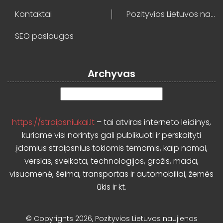
Kontaktai
Pozityvios Lietuvos naujienos
SEO paslaugos
Archyvas
Archyvas
https://straipsniukai.lt
– tai atviras interneto leidinys,
kuriame visi norintys gali publikuoti ir perskaityti
įdomius straipsnius tokiomis temomis, kaip namai,
verslas, sveikata, technologijos, grožis, mada,
visuomenė, šeima, transportas ir automobiliai, žemės
ūkis ir kt.
© Copyrights 2026, Pozityvios Lietuvos naujienos