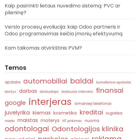
Kaip pasirinkti lietaus nuvedimo sistemą: PVC ar
plieninę?
Verslo procesų evoliucija: kaip Odoo partneris ir
Odoo programavimas keičia įmonių efektyvumą
Kam taikomas atvirkštinis PVM?
Temos
baldai
automobiliai
apdaila
buhalterinė apskaita
finansai
darbas
dantys
darbuotojai
drabuziai internetu
interjeras
google
ismanieji telefonai
kreditai
juvelyrika
kiemas
kosmetika
logistika
maistas
moterys
nuoma
mada
NT pirkimas
odontologai
Odontologijos klinika
reklama