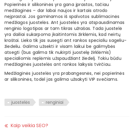
Popierinės ir silikoninės yra gana įprastos, tačiau
medžiaginės – dar labai naujos ir kartais atrodo
neįprastai. Jos gaminamos iš spalvotos sublimacinės
medžiagos juostelės. Ant juostelės yra atspausdinamas
renginio logotipas ar tam tikras užrašas. Tada juostelė
yra dailiai sukarpoma įkaitintomis žirklėmis, kad neirtų
kraštai. Lieka tik jas susegti ant rankos specialiu sageliu-
žiedeliu. Galima užsekti ir visam laikui be galimybės
atsegti (bus galima tik nukirpti juostelę žirklėmis)
specialiomis replėmis užspaudžiant žiedelį. Tokiu būdu
medžiaginės juostelės ant rankos laikysis tvirčiau.
Medžiaginės juostelės yra prabangesnės, nei popierinės
ar silikoninės, todėl jas galima užsakyti VIP svečiams.
juostelės
renginiai
Kaip veikia SEO?