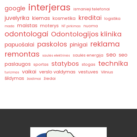
interjeras
google
ismanieji telefonai
kreditai
juvelyrika
kiemas
kosmetika
logistika
maistas
moterys
nuoma
mada
NT pirkimas
odontologai
Odontologijos klinika
reklama
paskolos
papuošalai
pinigai
remontas
seo
seo
saulės energija
saulės elektrinės
technika
statybos
paslaugos
sportas
stogas
vaikai
verslo valdymas
vestuves
Vilnius
turizmas
šildymas
žiedai
žaidimai