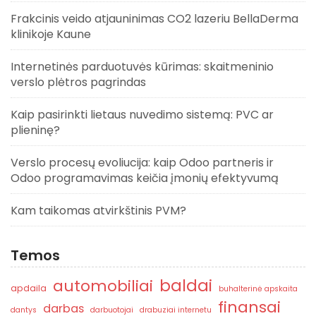
Frakcinis veido atjauninimas CO2 lazeriu BellaDerma
klinikoje Kaune
Internetinės parduotuvės kūrimas: skaitmeninio
verslo plėtros pagrindas
Kaip pasirinkti lietaus nuvedimo sistemą: PVC ar
plieninę?
Verslo procesų evoliucija: kaip Odoo partneris ir
Odoo programavimas keičia įmonių efektyvumą
Kam taikomas atvirkštinis PVM?
Temos
baldai
automobiliai
apdaila
buhalterinė apskaita
finansai
darbas
dantys
darbuotojai
drabuziai internetu