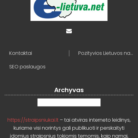
Kontaktai
Pozityvios Lietuvos naujienos
SEO paslaugos
Archyvas
Archyvas
https://straipsniukai.lt
– tai atviras interneto leidinys,
kuriame visi norintys gali publikuoti ir perskaityti
įdomius straipsnius tokiomis temomis, kaip namai,