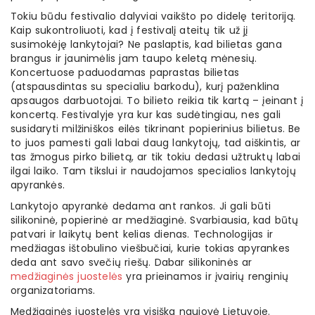
Tokiu būdu festivalio dalyviai vaikšto po didelę teritoriją.
Kaip sukontroliuoti, kad į festivalį ateitų tik už jį
susimokėję lankytojai? Ne paslaptis, kad bilietas gana
brangus ir jaunimėlis jam taupo keletą mėnesių.
Koncertuose paduodamas paprastas bilietas
(atspausdintas su specialiu barkodu), kurį paženklina
apsaugos darbuotojai. To bilieto reikia tik kartą – įeinant į
koncertą. Festivalyje yra kur kas sudėtingiau, nes gali
susidaryti milžiniškos eilės tikrinant popierinius bilietus. Be
to juos pamesti gali labai daug lankytojų, tad aiškintis, ar
tas žmogus pirko bilietą, ar tik tokiu dedasi užtruktų labai
ilgai laiko. Tam tikslui ir naudojamos specialios lankytojų
apyrankės.
Lankytojo apyrankė dedama ant rankos. Ji gali būti
silikoninė, popierinė ar medžiaginė. Svarbiausia, kad būtų
patvari ir laikytų bent kelias dienas. Technologijas ir
medžiagas ištobulino viešbučiai, kurie tokias apyrankes
deda ant savo svečių riešų. Dabar silikoninės ar
medžiaginės juostelės
yra prieinamos ir įvairių renginių
organizatoriams.
Medžiaginės juostelės yra visiška naujovė Lietuvoje.