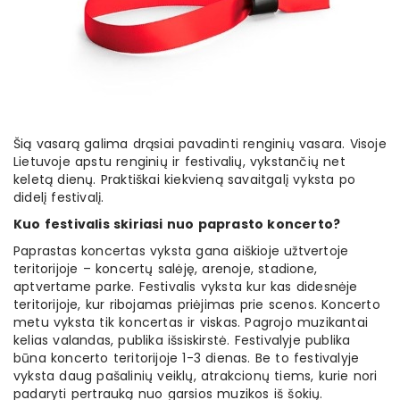
Šią vasarą galima drąsiai pavadinti renginių vasara. Visoje
Lietuvoje apstu renginių ir festivalių, vykstančių net
keletą dienų. Praktiškai kiekvieną savaitgalį vyksta po
didelį festivalį.
Kuo festivalis skiriasi nuo paprasto koncerto?
Paprastas koncertas vyksta gana aiškioje užtvertoje
teritorijoje – koncertų salėję, arenoje, stadione,
aptvertame parke. Festivalis vyksta kur kas didesnėje
teritorijoje, kur ribojamas priėjimas prie scenos. Koncerto
metu vyksta tik koncertas ir viskas. Pagrojo muzikantai
kelias valandas, publika išsiskirstė. Festivalyje publika
būna koncerto teritorijoje 1-3 dienas. Be to festivalyje
vyksta daug pašalinių veiklų, atrakcionų tiems, kurie nori
padaryti pertrauką nuo garsios muzikos iš šokių.