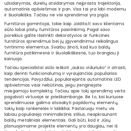
užsidarymas, durelių atsidarymas neįprasta trajektorija,
automatinis apšvietimas ir pan. Visa tai yra labi modernu
ir šiuolaikiška. Tačiau ne visi sprendimai yra pigūs.
Furnitūros gamintojai, tokie kaip Joldita.lt savo klientams
siūlo labai platų furnitūros pasirinkimą. Pagal savo
poreikius galite išsirinkti dekoratyvios ar funkcinės
furnitūros sprendimus bei jų įgyvendinimui reikalingus
tvirtinimo elementus. Svarbu žinoti, kad kuo baldų
furnitūra patikimesnė ir šiuolaikiškesnė, tuo brangiau ji
kainuoja.
Tačiau specialistai siūlo ieškoti „aukso viduriuko“ ir atrasti,
kaip derinti funkcionalumą ir vyraujančias populiarias
tendencijas. Pavyzdžiui, populiarėjantis automatinis LED
apšvietimas visai nebūtinas, jeigu įrenginėjate
miegamojo komplektą. Tačiau apie tokį sprendimą verta
pagalvoti virtuvėje ar prieškambaryje. Be to, kai kuriuose
sprendimuose galima atsisakyti papildomų elementų,
tokių kaip rankenėlės ir laikikliai. Pastaruoju metu vis
labiau populiarėja minimalistinis stilius, neapkraunant
baldų metaliniais elementais. Gali būti, kad ir Jūsų
planuojamame projekte elementų yra daugiau, nei iš