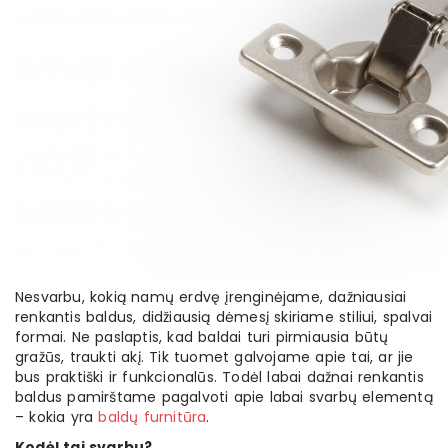
Nesvarbu, kokią namų erdvę įrenginėjame, dažniausiai
renkantis baldus, didžiausią dėmesį skiriame stiliui, spalvai
formai. Ne paslaptis, kad baldai turi pirmiausia būtų
gražūs, traukti akį. Tik tuomet galvojame apie tai, ar jie
bus praktiški ir funkcionalūs. Todėl labai dažnai renkantis
baldus pamirštame pagalvoti apie labai svarbų elementą
– kokia yra
baldų furnitūra
.
Kodėl tai svarbu?