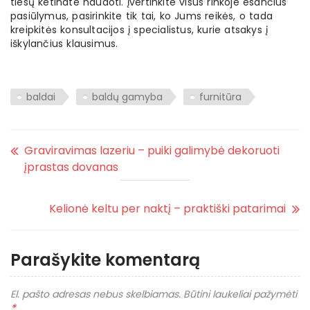
tiesų ketinate naudoti. Įvertinkite visus rinkoje esančius
pasiūlymus, pasirinkite tik tai, ko Jums reikės, o tada
kreipkitės konsultacijos į specialistus, kurie atsakys į
iškylančius klausimus.
baldai
baldų gamyba
furnitūra
Graviravimas lazeriu – puiki galimybė dekoruoti
įprastas dovanas
Kelionė keltu per naktį – praktiški patarimai
Parašykite komentarą
El. pašto adresas nebus skelbiamas.
Būtini laukeliai pažymėti
*