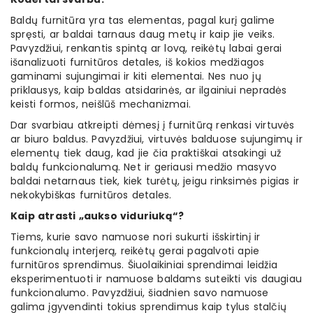
Baldų furnitūra yra tas elementas, pagal kurį galime
spręsti, ar baldai tarnaus daug metų ir kaip jie veiks.
Pavyzdžiui, renkantis spintą ar lovą, reikėtų labai gerai
išanalizuoti furnitūros detales, iš kokios medžiagos
gaminami sujungimai ir kiti elementai. Nes nuo jų
priklausys, kaip baldas atsidarinės, ar ilgainiui nepradės
keisti formos, neišlūš mechanizmai.
Dar svarbiau atkreipti dėmesį į furnitūrą renkasi virtuvės
ar biuro baldus. Pavyzdžiui, virtuvės balduose sujungimų ir
elementų tiek daug, kad jie čia praktiškai atsakingi už
baldų funkcionalumą. Net ir geriausi medžio masyvo
baldai netarnaus tiek, kiek turėtų, jeigu rinksimės pigias ir
nekokybiškas furnitūros detales.
Kaip atrasti „aukso viduriuką“?
Tiems, kurie savo namuose nori sukurti išskirtinį ir
funkcionalų interjerą, reikėtų gerai pagalvoti apie
furnitūros sprendimus. Šiuolaikiniai sprendimai leidžia
eksperimentuoti ir namuose baldams suteikti vis daugiau
funkcionalumo. Pavyzdžiui, šiadnien savo namuose
galima įgyvendinti tokius sprendimus kaip tylus stalčių