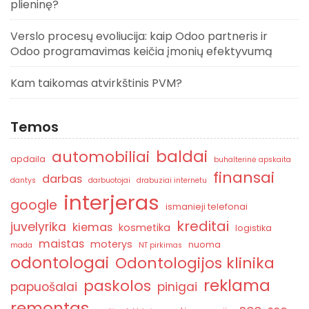
plieninę?
Verslo procesų evoliucija: kaip Odoo partneris ir
Odoo programavimas keičia įmonių efektyvumą
Kam taikomas atvirkštinis PVM?
Temos
baldai
automobiliai
apdaila
buhalterinė apskaita
finansai
darbas
dantys
darbuotojai
drabuziai internetu
interjeras
google
ismanieji telefonai
kreditai
juvelyrika
kiemas
kosmetika
logistika
maistas
moterys
nuoma
mada
NT pirkimas
odontologai
Odontologijos klinika
reklama
paskolos
papuošalai
pinigai
remontas