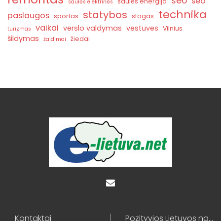
seo
seo
saulės energija
saulės elektrinės
technika
statybos
paslaugos
sportas
stogas
vaikai
verslo valdymas
vestuves
Vilnius
turizmas
šildymas
žiedai
žaidimai
Kontaktai
Pozityvios Lietuvos naujienos