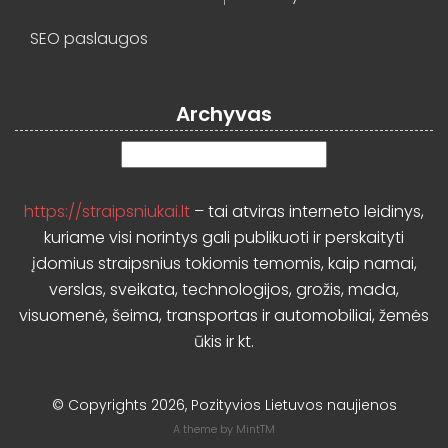
SEO paslaugos
Archyvas
Archyvas
https://straipsniukai.lt
– tai atviras interneto leidinys,
kuriame visi norintys gali publikuoti ir perskaityti
įdomius straipsnius tokiomis temomis, kaip namai,
verslas, sveikata, technologijos, grožis, mada,
visuomenė, šeima, transportas ir automobiliai, žemės
ūkis ir kt.
© Copyrights 2026, Pozityvios Lietuvos naujienos
A theme by
MintTM