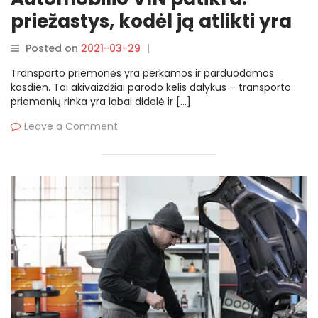
priežastys, kodėl ją atlikti yra
būtina
Posted on
2021-03-29
|
By
rasytojas
Transporto priemonės yra perkamos ir parduodamos
kasdien. Tai akivaizdžiai parodo kelis dalykus – transporto
priemonių rinka yra labai didelė ir […]
Leave a Comment