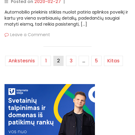
Posted on
2020-02-27
|
By
rasytojas
Automobilio priekinis stiklas nuolat patiria aplinkos poveikį ir
kartu yra viena svarbiausių detalių, padedančių saugiai
matyti eismą, tad reikia pasistengti, […]
Leave a Comment
Ankstesnis
1
2
3
…
5
Kitas