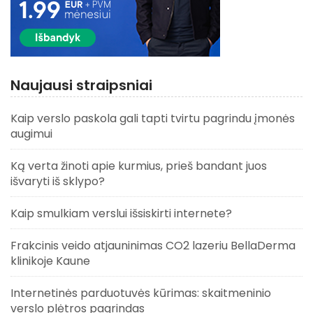
Naujausi straipsniai
Kaip verslo paskola gali tapti tvirtu pagrindu įmonės
augimui
Ką verta žinoti apie kurmius, prieš bandant juos
išvaryti iš sklypo?
Kaip smulkiam verslui išsiskirti internete?
Frakcinis veido atjauninimas CO2 lazeriu BellaDerma
klinikoje Kaune
Internetinės parduotuvės kūrimas: skaitmeninio
verslo plėtros pagrindas