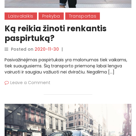
Laisvalaikis
Prekyba
Transportas
Ką reikia žinoti renkantis
paspirtuką?
Posted on
2020-11-30
|
By
rasytojas
Pasivažinėjimas paspirtukais yra malonumas tiek vaikams,
tiek suaugusiems. Šią transporto priemonę labai lengva
vairuoti ir saugiau važiuoti nei dviračiu. Negalima […]
Leave a Comment