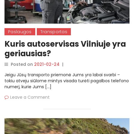
Paslaugos
Transportas
Kuris autoservisas Vilniuje yra
geriausias?
Posted on
2021-02-24
|
By
rasytojas
Jeigu Jūsų transporto priemonė Jums yra labai svarbi –
tokiu atveju siūlome mintys visada turėti pagalbos telefono
numerį, kurie Jums […]
Leave a Comment