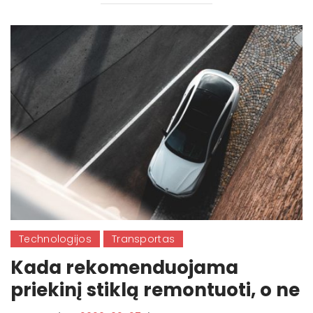
Technologijos
Transportas
Kada rekomenduojama
priekinį stiklą remontuoti, o ne
keisti?