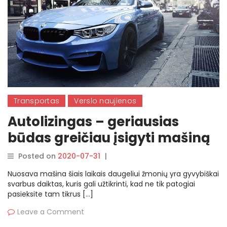
Transportas
Verslo naujienos
Autolizingas – geriausias
būdas greičiau įsigyti mašiną
Posted on
2020-07-31
|
By
rasytojas
Nuosava mašina šiais laikais daugeliui žmonių yra gyvybiškai
svarbus daiktas, kuris gali užtikrinti, kad ne tik patogiai
pasieksite tam tikrus […]
Leave a Comment