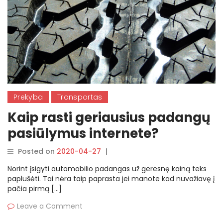
Prekyba
Transportas
Kaip rasti geriausius padangų
pasiūlymus internete?
Posted on
2020-04-27
|
By
rasytojas
Norint įsigyti automobilio padangas už geresnę kainą teks
paplušėti. Tai nėra taip paprasta jei manote kad nuvažiavę į
pačia pirmą […]
Leave a Comment