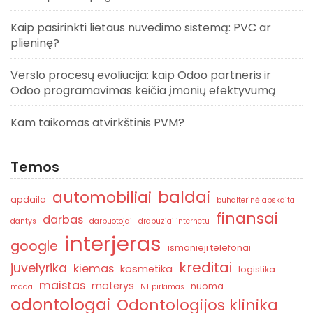
Kaip pasirinkti lietaus nuvedimo sistemą: PVC ar
plieninę?
Verslo procesų evoliucija: kaip Odoo partneris ir
Odoo programavimas keičia įmonių efektyvumą
Kam taikomas atvirkštinis PVM?
Temos
baldai
automobiliai
apdaila
buhalterinė apskaita
finansai
darbas
dantys
darbuotojai
drabuziai internetu
interjeras
google
ismanieji telefonai
kreditai
juvelyrika
kiemas
kosmetika
logistika
maistas
moterys
nuoma
mada
NT pirkimas
odontologai
Odontologijos klinika