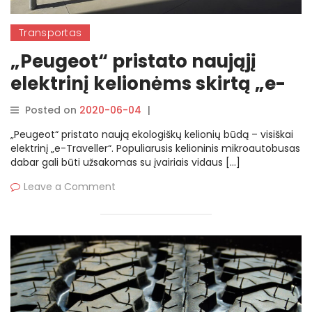
Transportas
„Peugeot“ pristato naująjį
elektrinį kelionėms skirtą „e-
Traveller“
Posted on
2020-06-04
|
By
rasytojas
„Peugeot“ pristato naują ekologiškų kelionių būdą – visiškai
elektrinį „e-Traveller“. Populiarusis kelioninis mikroautobusas
dabar gali būti užsakomas su įvairiais vidaus […]
Leave a Comment