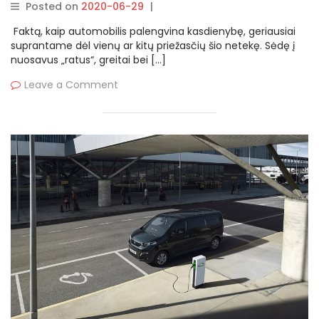
kolonėlę
Posted on
2020-06-29
|
By
rasytojas
Faktą, kaip automobilis palengvina kasdienybę, geriausiai
suprantame dėl vienų ar kitų priežasčių šio netekę. Sėdę į
nuosavus „ratus“, greitai bei […]
Leave a Comment