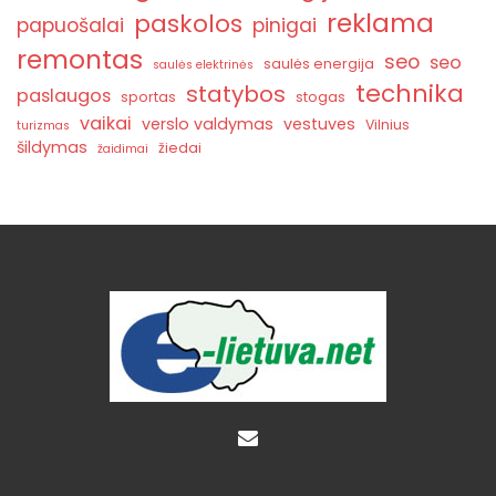
reklama
paskolos
papuošalai
pinigai
remontas
seo
seo
saulės energija
saulės elektrinės
technika
statybos
paslaugos
sportas
stogas
vaikai
verslo valdymas
vestuves
Vilnius
turizmas
šildymas
žiedai
žaidimai