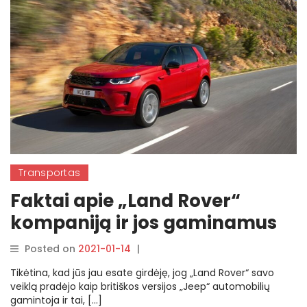
Transportas
Faktai apie „Land Rover“
kompaniją ir jos gaminamus
automobilius
Posted on
2021-01-14
|
By
rasytojas
Tikėtina, kad jūs jau esate girdėję, jog „Land Rover“ savo
veiklą pradėjo kaip britiškos versijos „Jeep“ automobilių
gamintoja ir tai, […]