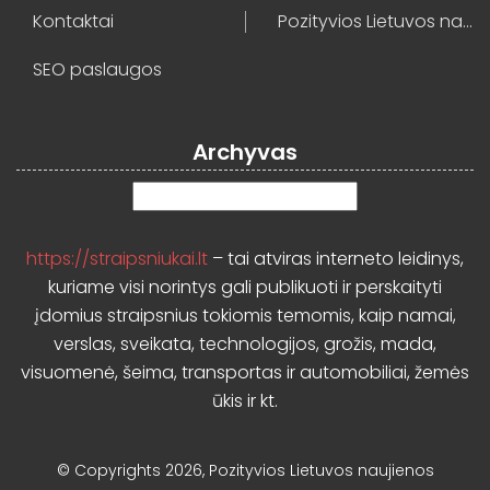
Kontaktai
Pozityvios Lietuvos naujienos
SEO paslaugos
Archyvas
Archyvas
https://straipsniukai.lt
– tai atviras interneto leidinys,
kuriame visi norintys gali publikuoti ir perskaityti
įdomius straipsnius tokiomis temomis, kaip namai,
verslas, sveikata, technologijos, grožis, mada,
visuomenė, šeima, transportas ir automobiliai, žemės
ūkis ir kt.
© Copyrights 2026, Pozityvios Lietuvos naujienos