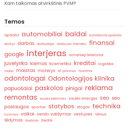
Kam taikomas atvirkštinis PVM?
Temos
baldai
automobiliai
apdaila
buhalterinė apskaita
finansai
darbas
dantys
darbuotojai
drabuziai internetu
interjeras
google
ismanieji telefonai
kreditai
juvelyrika
kiemas
kosmetika
logistika
maistas
moterys
nuoma
mada
NT pirkimas
odontologai
Odontologijos klinika
reklama
paskolos
papuošalai
pinigai
remontas
seo
seo
saulės energija
saulės elektrinės
technika
statybos
paslaugos
sportas
stogas
vaikai
verslo valdymas
vestuves
Vilnius
turizmas
šildymas
žiedai
žaidimai