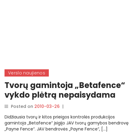
Verslo naujienos
Tvorų gamintoja „Betafence“
vykdo plėtrą nepaisydama
nepalankios ekonominės
Posted on
2010-03-26
|
By
situacijos
rasytojas
Didžiausia tvorų ir kitos prieigos kontrolės produkcijos
gamintoja „Betafence“ įsigijo JAV tvorų gamybos bendrovę
„Payne Fence“. JAV bendrovės „Payne Fence“, […]