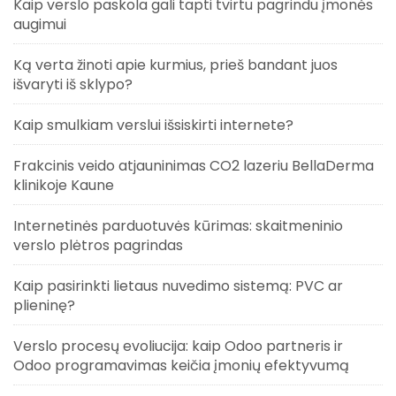
Kaip verslo paskola gali tapti tvirtu pagrindu įmonės
augimui
Ką verta žinoti apie kurmius, prieš bandant juos
išvaryti iš sklypo?
Kaip smulkiam verslui išsiskirti internete?
Frakcinis veido atjauninimas CO2 lazeriu BellaDerma
klinikoje Kaune
Internetinės parduotuvės kūrimas: skaitmeninio
verslo plėtros pagrindas
Kaip pasirinkti lietaus nuvedimo sistemą: PVC ar
plieninę?
Verslo procesų evoliucija: kaip Odoo partneris ir
Odoo programavimas keičia įmonių efektyvumą