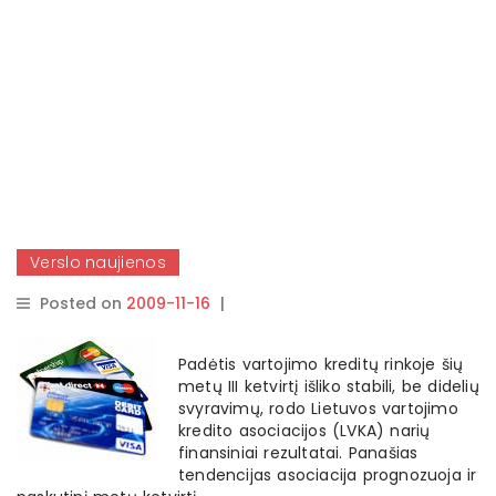
Verslo naujienos
Posted on
2009-11-16
|
By
rasytojas
Padėtis vartojimo kreditų rinkoje šių
metų III ketvirtį išliko stabili, be didelių
svyravimų, rodo Lietuvos vartojimo
kredito asociacijos (LVKA) narių
finansiniai rezultatai. Panašias
tendencijas asociacija prognozuoja ir