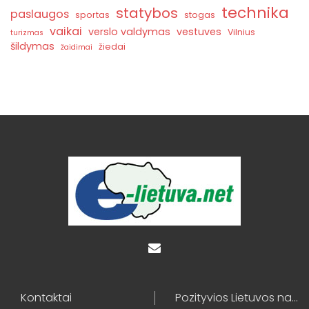
technika
statybos
paslaugos
sportas
stogas
vaikai
verslo valdymas
vestuves
Vilnius
turizmas
šildymas
žiedai
žaidimai
Kontaktai
Pozityvios Lietuvos naujienos