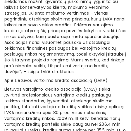
siekdamos mažinti gyventojų įsiskolinimų lygį, ir toliau
laikysis konservatyvios klientų mokumo vertinimo
strategijos. „Kliento mokumo vertinimas – vienas
pagrindinių atsakingo skolinimo principų, kurių LVKA nariai
laikosi nuo savo veiklos pradžios. Priėmus Vartojimo
kredito įstatymą šių principų privalės laikytis ir visi kiti šios
rinkos dalyviai, kurių pastaruoju metu sparčiai daugėja.
Asociacijos nariai visuomet pasisakė už atsakingai
teikiamas finansines paslaugas bei vartojimo kreditų
paslaugų rinkos reglamentavimą, todėl aktyviai įsitraukė į
šio įstatymo projekto rengimą. Mums svarbu, kad rinkoje
profesionaliai veiktų tik patikimi vartojimo kreditų
davėjai“, – teigia LVKA direktorius.
Apie Lietuvos vartojimo kredito asociaciją (LVKA)
Lietuvos vartojimo kredito asociacija (LVKA) siekia
įtvirtinti profesionalaus vartojimo kreditų paslaugų
teikimo standartus, įgyvendinti atsakingo skolinimo
politiką, tobulinti vartojimo kreditų veiklos teisinę aplinką.
LVKA nariai užima apie 80 proc. visos nebankinių
vartojimo kreditų rinkos. 2009 m. III ketv. bendras narių
vartojimo kreditų portfelis siekė daugiau nei 206,4 mln.
Lt, naujai suteiktų kreditų suma sudarė per 35,5 mln. Lt, o