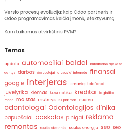
Verslo procesų evoliucija: kaip Odoo partneris ir
Odoo programavimas keičia įmonių efektyvumą
Kam taikomas atvirkštinis PVM?
Temos
baldai
automobiliai
apdaila
buhalterinė apskaita
finansai
darbas
dantys
darbuotojai
drabuziai internetu
interjeras
google
ismanieji telefonai
kreditai
juvelyrika
kiemas
kosmetika
logistika
maistas
moterys
nuoma
mada
NT pirkimas
odontologai
Odontologijos klinika
reklama
paskolos
papuošalai
pinigai
remontas
seo
seo
saulės energija
saulės elektrinės