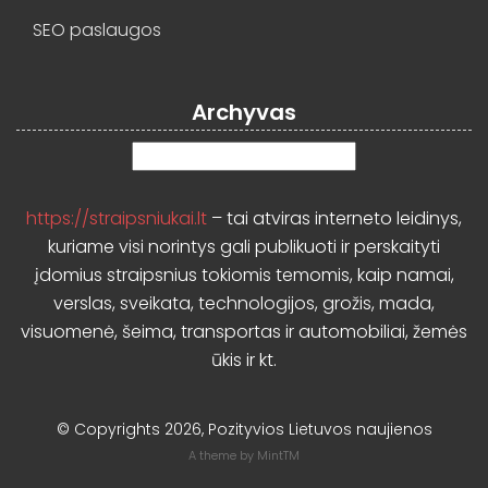
SEO paslaugos
Archyvas
Archyvas
https://straipsniukai.lt
– tai atviras interneto leidinys,
kuriame visi norintys gali publikuoti ir perskaityti
įdomius straipsnius tokiomis temomis, kaip namai,
verslas, sveikata, technologijos, grožis, mada,
visuomenė, šeima, transportas ir automobiliai, žemės
ūkis ir kt.
© Copyrights 2026, Pozityvios Lietuvos naujienos
A theme by
MintTM