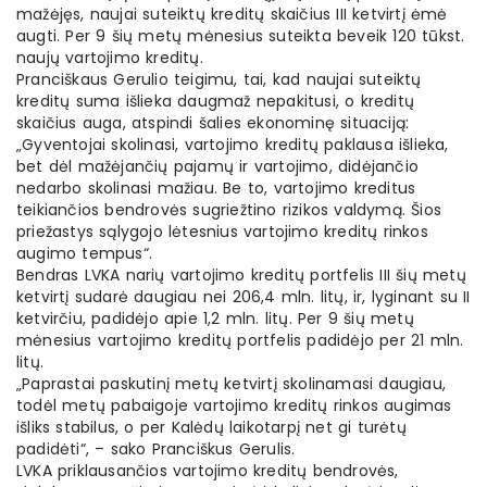
mažėjęs, naujai suteiktų kreditų skaičius III ketvirtį ėmė
augti. Per 9 šių metų mėnesius suteikta beveik 120 tūkst.
naujų vartojimo kreditų.
Pranciškaus Gerulio teigimu, tai, kad naujai suteiktų
kreditų suma išlieka daugmaž nepakitusi, o kreditų
skaičius auga, atspindi šalies ekonominę situaciją:
„Gyventojai skolinasi, vartojimo kreditų paklausa išlieka,
bet dėl mažėjančių pajamų ir vartojimo, didėjančio
nedarbo skolinasi mažiau. Be to, vartojimo kreditus
teikiančios bendrovės sugriežtino rizikos valdymą. Šios
priežastys sąlygojo lėtesnius vartojimo kreditų rinkos
augimo tempus“.
Bendras LVKA narių vartojimo kreditų portfelis III šių metų
ketvirtį sudarė daugiau nei 206,4 mln. litų, ir, lyginant su II
ketvirčiu, padidėjo apie 1,2 mln. litų. Per 9 šių metų
mėnesius vartojimo kreditų portfelis padidėjo per 21 mln.
litų.
„Paprastai paskutinį metų ketvirtį skolinamasi daugiau,
todėl metų pabaigoje vartojimo kreditų rinkos augimas
išliks stabilus, o per Kalėdų laikotarpį net gi turėtų
padidėti“, – sako Pranciškus Gerulis.
LVKA priklausančios vartojimo kreditų bendrovės,