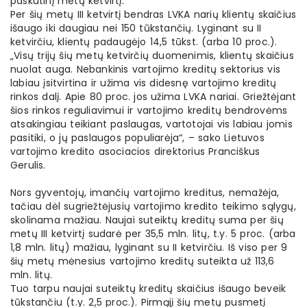
paskutinį metų ketvirtį.
Per šių metų III ketvirtį bendras LVKA narių klientų skaičius
išaugo iki daugiau nei 150 tūkstančių. Lyginant su II
ketvirčiu, klientų padaugėjo 14,5 tūkst. (arba 10 proc.).
„Visų trijų šių metų ketvirčių duomenimis, klientų skaičius
nuolat auga. Nebankinis vartojimo kreditų sektorius vis
labiau įsitvirtina ir užima vis didesnę vartojimo kreditų
rinkos dalį. Apie 80 proc. jos užima LVKA nariai. Griežtėjant
šios rinkos reguliavimui ir vartojimo kreditų bendrovėms
atsakingiau teikiant paslaugas, vartotojai vis labiau jomis
pasitiki, o jų paslaugos populiarėja“, – sako Lietuvos
vartojimo kredito asociacios direktorius Pranciškus
Gerulis.
Nors gyventojų, imančių vartojimo kreditus, nemažėja,
tačiau dėl sugriežtėjusių vartojimo kredito teikimo sąlygų,
skolinama mažiau. Naujai suteiktų kreditų suma per šių
metų III ketvirtį sudarė per 35,5 mln. litų, t.y. 5 proc. (arba
1,8 mln. litų) mažiau, lyginant su II ketvirčiu. Iš viso per 9
šių metų mėnesius vartojimo kreditų suteikta už 113,6
mln. litų.
Tuo tarpu naujai suteiktų kreditų skaičius išaugo beveik
tūkstančiu (t.y. 2,5 proc.). Pirmąjį šių metų pusmetį