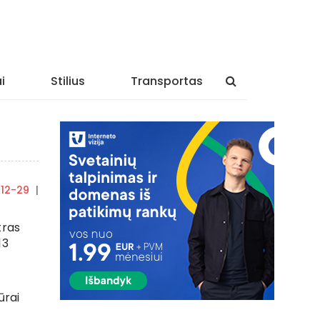
i
Stilius
Transportas
12-29
|
By
rasytojas
tras
13
ūrai