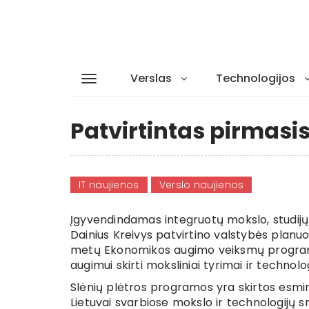
Verslas
Technologijos
Patvirtintas pirmasi
IT naujienos
Verslo naujienos
Įgyvendindamas integruotų mokslo, studijų 
Dainius Kreivys patvirtino valstybės planu
metų Ekonomikos augimo veiksmų programo
augimui skirti moksliniai tyrimai ir techno
Slėnių plėtros programos yra skirtos esmin
Lietuvai svarbiose mokslo ir technologijų sri