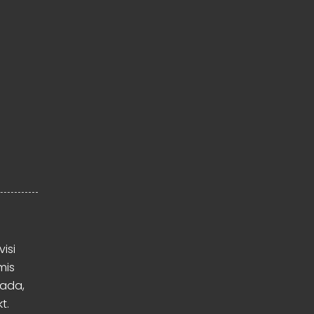
visi
mis
mada,
t.