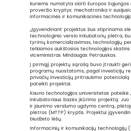
kuriems numatyta skirti Europos Sąjungos 
proveržio kryptys: mechatronika ir susijusio
informacinės ir komunikacinės technologijos
„Įgyvendinant projektus bus stiprinama slėn
technologinio verslo inkubatorių plėtra, b
tyrimų komercializavimas, technologijų per
telkiamos aukštosios technologijos skatins
viceministras Mindaugas Petrauskas.
Į pirmąjį projektų sąrašą buvo įtraukti ger
programų nuostatoms, pagal investicijų rez
privačių investicijų pritraukimo potencialą ir
pateikti projektai.
Kauno technologijos universitetas pateikė 
inkubatoriaus bazės įkūrimo projektą. Juo 
ir jaunimo verslumo ugdymo centrą, plėtoja
plėtros (MTTP) kryptis. Projektui įgyvendin
biudžeto lėšų.
Informacinių ir komunikacijų technologijų (I