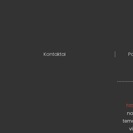
Kontaktai
Po
htt
no
temo
v