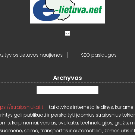
zityvios Lietuvos naujienos
SEO paslaugos
Archyvas
Archyvas
ps://straipsniukai.lt
– tai atviras interneto leidinys, kuriame 
rintys gali publikuoti ir perskaityti įdomius straipsnius tokio
mis, kaip namai, verslas, sveikata, technologijos, grožis, 
isuomenė, šeima, transportas ir automobiliai, žemės ūkis ir k