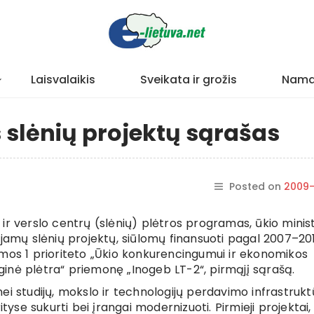
Laisvalaikis
Sveikata ir grožis
Nama
s slėnių projektų sąrašas
Posted on
2009-
ir verslo centrų (slėnių) plėtros programas, ūkio minis
ojamų slėnių projektų, siūlomų finansuoti pagal 2007–20
s 1 prioriteto „Ūkio konkurencingumui ir ekonomikos
loginė plėtra“ priemonę „Inogeb LT-2“, pirmąjį sąrašą.
ei studijų, mokslo ir technologijų perdavimo infrastrukt
tyse sukurti bei įrangai modernizuoti. Pirmieji projektai,