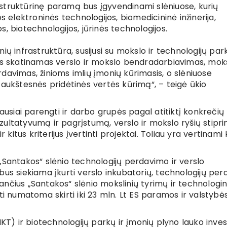
struktūrinę paramą bus įgyvendinami slėniuose, kurių
s elektroninės technologijos, biomedicininė inžinerija,
, biotechnologijos, jūrinės technologijos.
ių infrastruktūra, susijusi su mokslo ir technologijų par
us skatinamas verslo ir mokslo bendradarbiavimas, moks
davimas, žinioms imlių įmonių kūrimasis, o slėniuose
 aukštesnės pridėtinės vertės kūrimą“, – teigė ūkio
iausiai parengti ir darbo grupės pagal atitiktį konkrečių
ultatyvumą ir pagrįstumą, verslo ir mokslo ryšių stipri
 kitus kriterijus įvertinti projektai. Toliau yra vertinami k
„Santakos“ slėnio technologijų perdavimo ir verslo
bus siekiama įkurti verslo inkubatorių, technologijų pe
nčius „Santakos“ slėnio mokslinių tyrimų ir technologi
ti numatoma skirti iki 23 mln. Lt ES paramos ir valstybė
KT) ir biotechnologijų parkų ir įmonių plyno lauko invest