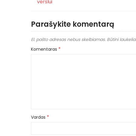
verslui
Parašykite komentarą
El. pašto adresas nebus skelbiamas.
Būtini laukeli
*
Komentaras
*
Vardas