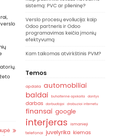
sistemą: PVC ar plieninę?
rai,
Verslo procesų evoliucija: kaip
 verslo
Odoo partneris ir Odoo
programavimas keičia įmonių
efektyvumą
nių
e
Kam taikomas atvirkštinis PVM?
atorių.
Temos
džeto
automobiliai
apdaila
baldai
buhalterinė apskaita
dantys
darbas
darbuotojai
drabuziai internetu
finansai
google
interjeras
ismanieji
taupė
juvelyrika
kiemas
telefonai