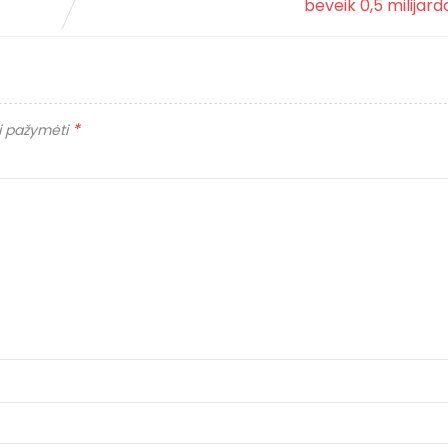
beveik 0,5 milijardo
*
ai pažymėti