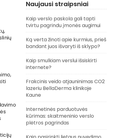
Naujausi straipsniai
Kaip verslo paskola gali tapti
tvirtu pagrindu įmonės augimui
kų,
linių
Ką verta žinoti apie kurmius, prieš
bandant juos išvaryti iš sklypo?
Kaip smulkiam verslui išsiskirti
internete?
nimo,
iti
Frakcinis veido atjauninimas CO2
lazeriu BellaDerma klinikoje
Kaune
rdavimo
Internetinės parduotuvės
nės
kūrimas: skaitmeninio verslo
s
plėtros pagrindas
icijų
Kaip pasirinkti lietaus nuvedimo