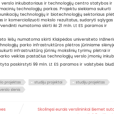
KT verslo inkubatoriaus ir technologijų centro statybos ir
rmacinių technologijų parkas. Projektu siekiama sukurti
unikacijų technologijų ir biotechnologijų sektoriaus plėt
as ir komercializuoti mokslo rezultatus, sudaryti sąlygas
yvendinti numatoma skirti iki 21 mln. Lt ES paramos ir
žeto lėšų numatoma skirti Klaipėdos universiteto Inžineri
hnologijų parko infrastruktūros plėtros jūriniame slėnyj
sukurti infrastruktūrą jūrinių mokslinių tyrimų plėtrai ir
parko veiklas pastačius technologijų verslo įmonių inkub
yta paskirstyti 99 mln. Lt ES paramos ir valstybės biu
lo projektas
studiju projektai
studiju projektas
verslo slenis
bes
Skolinęsi eurais verslininkai šiemet su