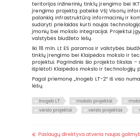
teritorijos inžinerinių tinklų įrengimo bei I
įrengimo projektą pateikė VšĮ Visorių info
palankią infrastruktūrą informacinių ir kom
sudaryti prielaidas kurti naujas technologij
įmonių bei mokslo integracijai. Projektui įg
valstybės biudžeto lėšų.
Iki 18 mln. Lt ES paramos ir valstybės biud
tinklų įrengimo bei Klaipėdos mokslo ir tec
projektui. Pagrindinis šio projekto tikslas – 
išplėtoti Klaipėdos mokslo ir technologijų 
Pagal priemonę „Inogeb LT-2“ iš viso numat
lėšų.
Inogeb LT
mokslo projektai
moks
verslo projektai
verslo projektas
Paslaugų direktyva atveria naujas galimy