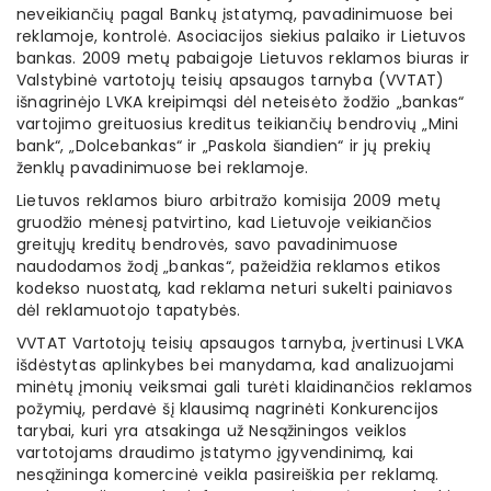
neveikiančių pagal Bankų įstatymą, pavadinimuose bei
reklamoje, kontrolė. Asociacijos siekius palaiko ir Lietuvos
bankas. 2009 metų pabaigoje Lietuvos reklamos biuras ir
Valstybinė vartotojų teisių apsaugos tarnyba (VVTAT)
išnagrinėjo LVKA kreipimąsi dėl neteisėto žodžio „bankas“
vartojimo greituosius kreditus teikiančių bendrovių „Mini
bank“, „Dolcebankas“ ir „Paskola šiandien“ ir jų prekių
ženklų pavadinimuose bei reklamoje.
Lietuvos reklamos biuro arbitražo komisija 2009 metų
gruodžio mėnesį patvirtino, kad Lietuvoje veikiančios
greitųjų kreditų bendrovės, savo pavadinimuose
naudodamos žodį „bankas“, pažeidžia reklamos etikos
kodekso nuostatą, kad reklama neturi sukelti painiavos
dėl reklamuotojo tapatybės.
VVTAT Vartotojų teisių apsaugos tarnyba, įvertinusi LVKA
išdėstytas aplinkybes bei manydama, kad analizuojami
minėtų įmonių veiksmai gali turėti klaidinančios reklamos
požymių, perdavė šį klausimą nagrinėti Konkurencijos
tarybai, kuri yra atsakinga už Nesąžiningos veiklos
vartotojams draudimo įstatymo įgyvendinimą, kai
nesąžininga komercinė veikla pasireiškia per reklamą.