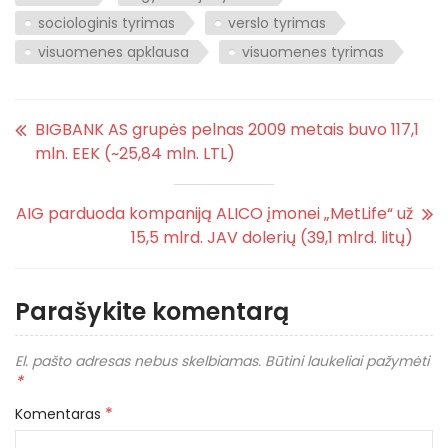
sociologinis tyrimas
verslo tyrimas
visuomenes apklausa
visuomenes tyrimas
BIGBANK AS grupės pelnas 2009 metais buvo 117,1
mln. EEK (~25,84 mln. LTL)
AIG parduoda kompaniją ALICO įmonei „MetLife“ už
15,5 mlrd. JAV dolerių (39,1 mlrd. litų)
Parašykite komentarą
El. pašto adresas nebus skelbiamas.
Būtini laukeliai pažymėti
*
*
Komentaras