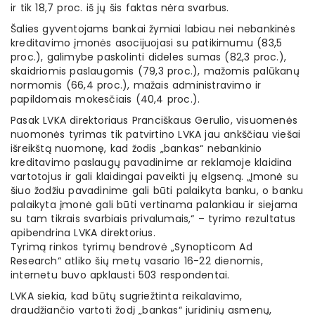
ir tik 18,7 proc. iš jų šis faktas nėra svarbus.
Šalies gyventojams bankai žymiai labiau nei nebankinės
kreditavimo įmonės asocijuojasi su patikimumu (83,5
proc.), galimybe paskolinti dideles sumas (82,3 proc.),
skaidriomis paslaugomis (79,3 proc.), mažomis palūkanų
normomis (66,4 proc.), mažais administravimo ir
papildomais mokesčiais (40,4 proc.).
Pasak LVKA direktoriaus Pranciškaus Gerulio, visuomenės
nuomonės tyrimas tik patvirtino LVKA jau ankščiau viešai
išreikštą nuomonę, kad žodis „bankas“ nebankinio
kreditavimo paslaugų pavadinime ar reklamoje klaidina
vartotojus ir gali klaidingai paveikti jų elgseną. „Įmonė su
šiuo žodžiu pavadinime gali būti palaikyta banku, o banku
palaikyta įmonė gali būti vertinama palankiau ir siejama
su tam tikrais svarbiais privalumais,“ – tyrimo rezultatus
apibendrina LVKA direktorius.
Tyrimą rinkos tyrimų bendrovė „Synopticom Ad
Research“ atliko šių metų vasario 16-22 dienomis,
internetu buvo apklausti 503 respondentai.
LVKA siekia, kad būtų sugriežtinta reikalavimo,
draudžiančio vartoti žodį „bankas“ juridinių asmenų,