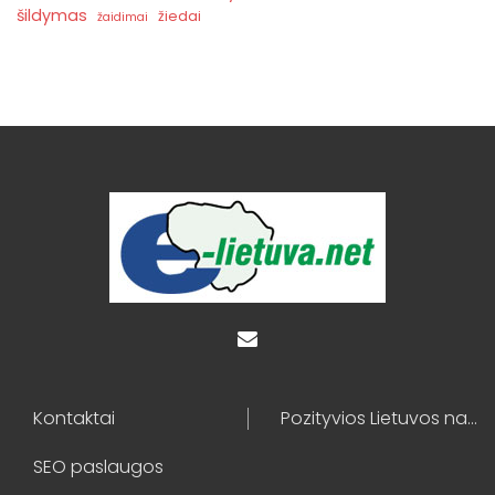
šildymas
žiedai
žaidimai
Kontaktai
Pozityvios Lietuvos naujienos
SEO paslaugos