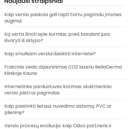
Naujausi straipsniai
Kaip verslo paskola gali tapti tvirtu pagrindu įmonės
augimui
Ką verta žinoti apie kurmius, prieš bandant juos
išvaryti iš sklypo?
Kaip smulkiam verslui išsiskirti internete?
Frakcinis veido atjauninimas CO2 lazeriu BellaDerma
klinikoje Kaune
Internetinės parduotuvės kūrimas: skaitmeninio
verslo plėtros pagrindas
Kaip pasirinkti lietaus nuvedimo sistemą: PVC ar
plieninę?
Verslo procesų evoliucija: kaip Odoo partneris ir