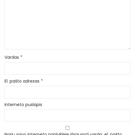
*
Vardas
*
El. pašto adresas
Interneto puslapis
Noriu savo interneto naršyklėje išsaugoti vardą, el. pašto