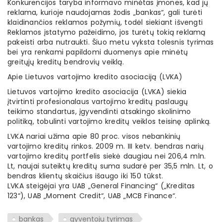
Konkurencijos taryba informavo minėtas įmones, kad jų
reklama, kurioje naudojamas žodis „bankas“, gali turėti
klaidinančios reklamos požymių, todėl siekiant išvengti
Reklamos įstatymo pažeidimo, jos turėtų tokią reklamą
pakeisti arba nutraukti. Šiuo metu vyksta tolesnis tyrimas
bei yra renkami papildomi duomenys apie minėtų
greitųjų kreditų bendrovių veiklą.
Apie Lietuvos vartojimo kredito asociaciją (LVKA)
Lietuvos vartojimo kredito asociacija (LVKA) siekia
įtvirtinti profesionalaus vartojimo kreditų paslaugų
teikimo standartus, įgyvendinti atsakingo skolinimo
politiką, tobulinti vartojimo kreditų veiklos teisinę aplinką.
LVKA nariai užima apie 80 proc. visos nebankinių
vartojimo kreditų rinkos. 2009 m. III ketv. bendras narių
vartojimo kreditų portfelis siekė daugiau nei 206,4 mln.
Lt, naujai suteiktų kreditų suma sudarė per 35,5 mln. Lt, o
bendras klientų skaičius išaugo iki 150 tūkst.
LVKA steigėjai yra UAB „General Financing“ („Kreditas
123“), UAB „Moment Credit“, UAB „MCB Finance“.
bankas
gyventoju tyrimas