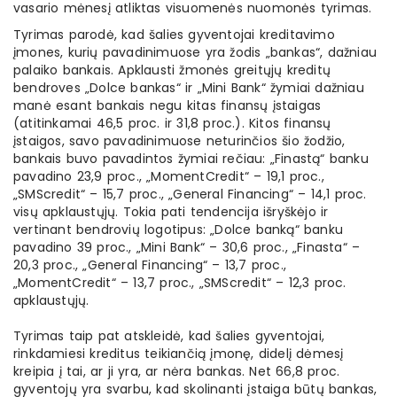
vasario mėnesį atliktas visuomenės nuomonės tyrimas.
Tyrimas parodė, kad šalies gyventojai kreditavimo
įmones, kurių pavadinimuose yra žodis „bankas“, dažniau
palaiko bankais. Apklausti žmonės greitųjų kreditų
bendroves „Dolce bankas“ ir „Mini Bank“ žymiai dažniau
manė esant bankais negu kitas finansų įstaigas
(atitinkamai 46,5 proc. ir 31,8 proc.). Kitos finansų
įstaigos, savo pavadinimuose neturinčios šio žodžio,
bankais buvo pavadintos žymiai rečiau: „Finastą“ banku
pavadino 23,9 proc., „MomentCredit“ – 19,1 proc.,
„SMScredit“ – 15,7 proc., „General Financing“ – 14,1 proc.
visų apklaustųjų. Tokia pati tendencija išryškėjo ir
vertinant bendrovių logotipus: „Dolce banką“ banku
pavadino 39 proc., „Mini Bank“ – 30,6 proc., „Finasta“ –
20,3 proc., „General Financing“ – 13,7 proc.,
„MomentCredit“ – 13,7 proc., „SMScredit“ – 12,3 proc.
apklaustųjų.
Tyrimas taip pat atskleidė, kad šalies gyventojai,
rinkdamiesi kreditus teikiančią įmonę, didelį dėmesį
kreipia į tai, ar ji yra, ar nėra bankas. Net 66,8 proc.
gyventojų yra svarbu, kad skolinanti įstaiga būtų bankas,