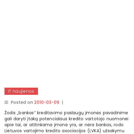
IT naujienos
Posted on
2010-03-09
|
By
rasytojas
Žodis „bankas“ kreditavimo paslaugų įmonės pavadinime
gali daryti įtaką potencialaus kredito vartotojo nuomonei
apie tai, ar atitinkama įmonė yra, ar nėra bankas, rodo
Lietuvos vartojimo kredito asociacijos (LVKA) užsakymu