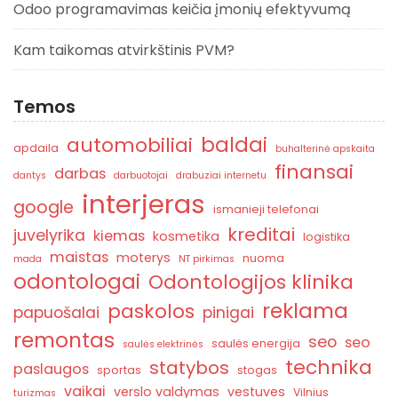
Odoo programavimas keičia įmonių efektyvumą
Kam taikomas atvirkštinis PVM?
Temos
baldai
automobiliai
apdaila
buhalterinė apskaita
finansai
darbas
dantys
darbuotojai
drabuziai internetu
interjeras
google
ismanieji telefonai
kreditai
juvelyrika
kiemas
kosmetika
logistika
maistas
moterys
nuoma
mada
NT pirkimas
odontologai
Odontologijos klinika
reklama
paskolos
papuošalai
pinigai
remontas
seo
seo
saulės energija
saulės elektrinės
technika
statybos
paslaugos
sportas
stogas
vaikai
verslo valdymas
vestuves
Vilnius
turizmas