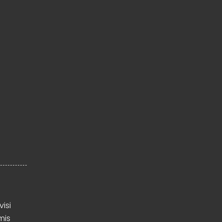
visi
mis