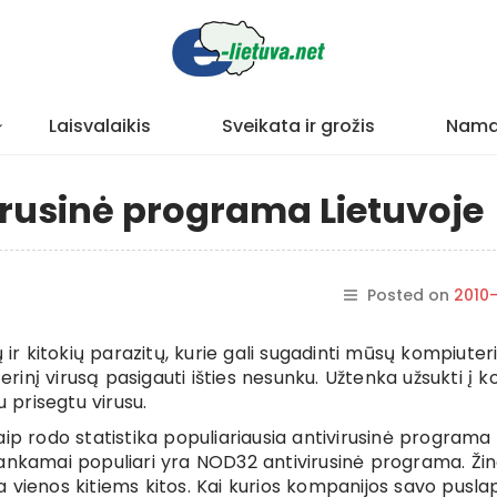
Laisvalaikis
Sveikata ir grožis
Nama
irusinė programa Lietuvoje
Posted on
2010
 ir kitokių parazitų, kurie gali sugadinti mūsų kompiuter
nį virusą pasigauti išties nesunku. Užtenka užsukti į k
u prisegtu virusu.
aip rodo statistika populiariausia antivirusinė programa
kankamai populiari yra NOD32 antivirusinė programa. Ž
 vienos kitiems kitos. Kai kurios kompanijos savo pusla