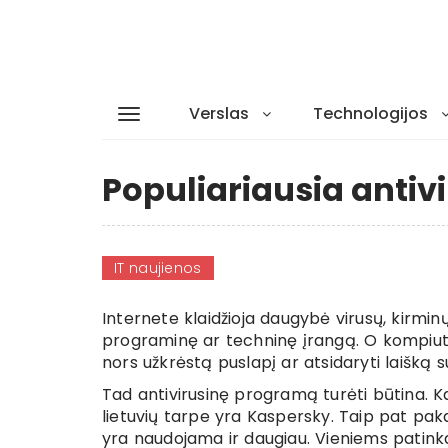
Verslas
Technologijos
Populiariausia antiv
IT naujienos
Internete klaidžioja daugybė virusų, kirminų
programinę ar techninę įrangą. O kompiuteri
nors užkrėstą puslapį ar atsidaryti laišką s
Tad antivirusinę programą turėti būtina. K
lietuvių tarpe yra Kaspersky. Taip pat pa
yra naudojama ir daugiau. Vieniems patinka