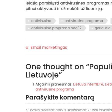
leidžia parsisiųsti antivirusines program
pilnai aktyvuoti ir užmokėti už licenziją.
antivirusine
antivirusine programa
antivirusine programa nod32
geriausia
Email marketingas
One thought on “
Popul
Lietuvoje
”
Atgalinis pranešimas:
Lietuva InterNETe, Liet
antivirusinė programa
Parašykite komentarą
El. pašto adresas nebus skelbiamas.
Būtini laukeli