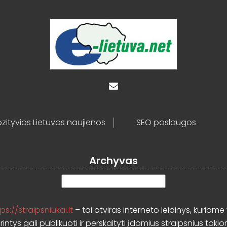
zityvios Lietuvos naujienos
SEO paslaugos
Archyvas
Archyvas
ps://straipsniukai.lt
– tai atviras interneto leidinys, kuriame 
rintys gali publikuoti ir perskaityti įdomius straipsnius tokio