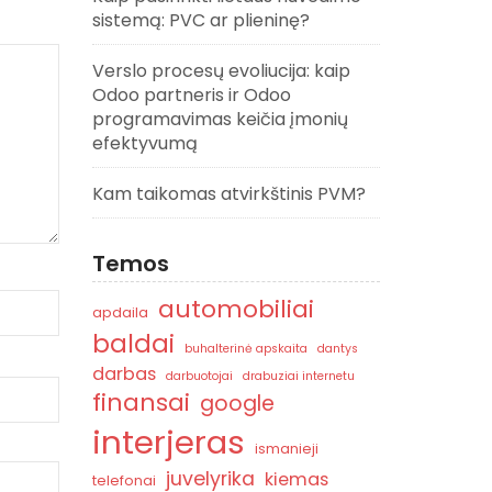
sistemą: PVC ar plieninę?
Verslo procesų evoliucija: kaip
Odoo partneris ir Odoo
programavimas keičia įmonių
efektyvumą
Kam taikomas atvirkštinis PVM?
Temos
automobiliai
apdaila
baldai
buhalterinė apskaita
dantys
darbas
darbuotojai
drabuziai internetu
finansai
google
interjeras
ismanieji
juvelyrika
kiemas
telefonai