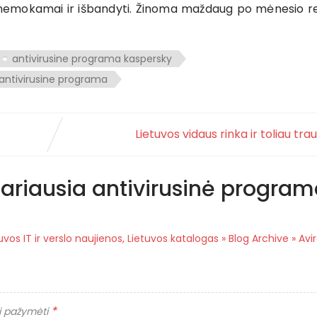
as nemokamai ir išbandyti. Žinoma maždaug po mėnesio re
antivirusine programa kaspersky
 antivirusine programa
Lietuvos vidaus rinka ir toliau trau
iariausia antivirusinė progra
uvos IT ir verslo naujienos, Lietuvos katalogas » Blog Archive » Avi
*
ai pažymėti