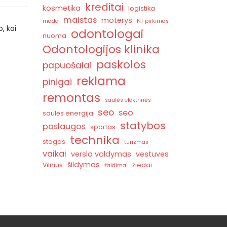
kreditai
kosmetika
logistika
maistas
moterys
mada
NT pirkimas
, kai
odontologai
nuoma
Odontologijos klinika
paskolos
papuošalai
reklama
pinigai
remontas
saulės elektrinės
seo
seo
saulės energija
statybos
paslaugos
sportas
technika
stogas
turizmas
vaikai
verslo valdymas
vestuves
šildymas
Vilnius
žiedai
žaidimai