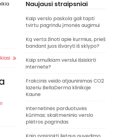
Naujausi straipsniai
ikia
Kaip verslo paskola gali tapti
tvirtu pagrindu įmonės augimui
Ką verta žinoti apie kurmius, prieš
bandant juos išvaryti iš sklypo?
kiasi
Kaip smulkiam verslui išsiskirti
internete?
ma
Frakcinis veido atjauninimas CO2
lazeriu BellaDerma klinikoje
Kaune
ra
Internetinės parduotuvės
kūrimas: skaitmeninio verslo
plėtros pagrindas
Kaip pasirinkti lietaus nuvedimo