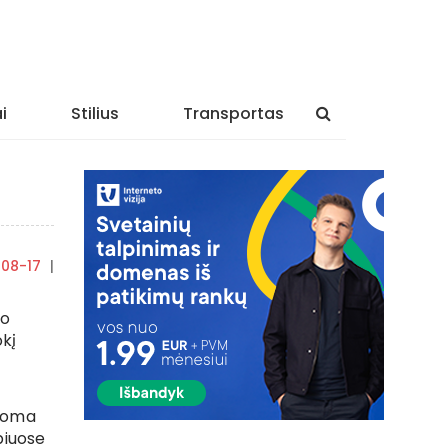
i
Stilius
Transportas
-08-17
|
By
rasytojas
io
okį
inoma
piuose