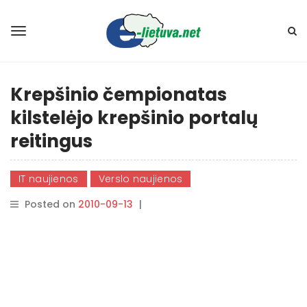
Krepšinio čempionatas
kilstelėjo krepšinio portalų
reitingus
IT naujienos
Verslo naujienos
Posted on
2010-09-13
|
By
rasytojas