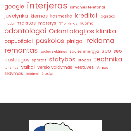
interjeras
google
ismanieji telefonai
kreditai
juvelyrika
kiemas
kosmetika
logistika
maistas
moterys
nuoma
mada
NT pirkimas
odontologai
Odontologijos klinika
reklama
paskolos
papuošalai
pinigai
remontas
seo
seo
saulės energija
saulės elektrinės
technika
statybos
paslaugos
sportas
stogas
vaikai
verslo valdymas
vestuves
Vilnius
turizmas
šildymas
žiedai
žaidimai