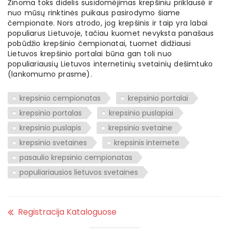
Žinoma toks didelis susidomėjimas krepšiniu priklausė ir
nuo mūsų rinktinės puikaus pasirodymo šiame
čempionate. Nors atrodo, jog krepšinis ir taip yra labai
populiarus Lietuvoje, tačiau kuomet nevyksta panašaus
pobūdžio krepšinio čempionatai, tuomet didžiausi
Lietuvos krepšinio portalai būna gan toli nuo
populiariausių Lietuvos internetinių svetainių dešimtuko
(lankomumo prasme).
krepsinio cempionatas
krepsinio portalai
krepsinio portalas
krepsinio puslapiai
krepsinio puslapis
krepsinio svetaine
krepsinio svetaines
krepsinis internete
pasaulio krepsinio cempionatas
populiariausios lietuvos svetaines
Registracija Kataloguose