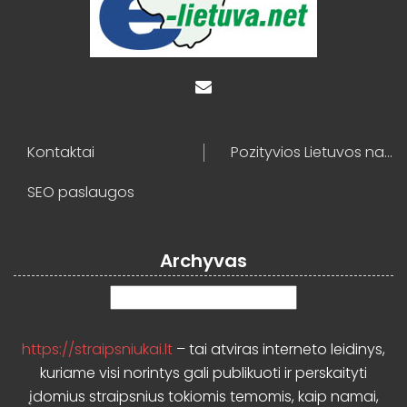
Kontaktai
Pozityvios Lietuvos naujienos
SEO paslaugos
Archyvas
Archyvas
https://straipsniukai.lt
– tai atviras interneto leidinys,
kuriame visi norintys gali publikuoti ir perskaityti
įdomius straipsnius tokiomis temomis, kaip namai,