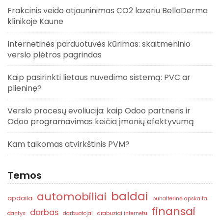
Frakcinis veido atjauninimas CO2 lazeriu BellaDerma
klinikoje Kaune
Internetinės parduotuvės kūrimas: skaitmeninio
verslo plėtros pagrindas
Kaip pasirinkti lietaus nuvedimo sistemą: PVC ar
plieninę?
Verslo procesų evoliucija: kaip Odoo partneris ir
Odoo programavimas keičia įmonių efektyvumą
Kam taikomas atvirkštinis PVM?
Temos
baldai
automobiliai
apdaila
buhalterinė apskaita
finansai
darbas
dantys
darbuotojai
drabuziai internetu