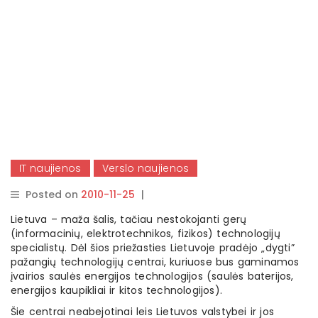
IT naujienos
Verslo naujienos
Posted on
2010-11-25
|
By
rasytojas
Lietuva – maža šalis, tačiau nestokojanti gerų
(informacinių, elektrotechnikos, fizikos) technologijų
specialistų. Dėl šios priežasties Lietuvoje pradėjo „dygti”
pažangių technologijų centrai, kuriuose bus gaminamos
įvairios saulės energijos technologijos (saulės baterijos,
energijos kaupikliai ir kitos technologijos).
Šie centrai neabejotinai leis Lietuvos valstybei ir jos