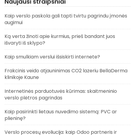
Naujausi straipsniai
Kaip verslo paskola gali tapti tvirtu pagrindu įmonės
augimui
Ką verta žinoti apie kurmius, prieš bandant juos
išvaryti iš sklypo?
Kaip smulkiam verslui išsiskirti internete?
Frakcinis veido atjauninimas CO2 lazeriu BellaDerma
klinikoje Kaune
Internetinės parduotuvės kūrimas: skaitmeninio
verslo plėtros pagrindas
Kaip pasirinkti lietaus nuvedimo sistemą: PVC ar
plieninę?
Verslo procesų evoliucija: kaip Odoo partneris ir