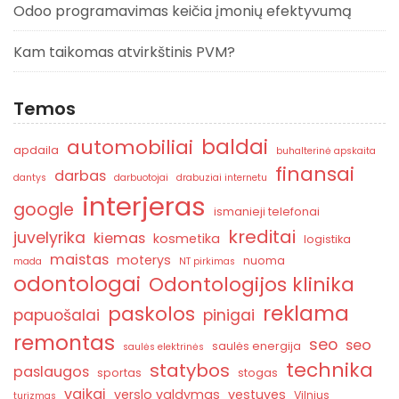
Odoo programavimas keičia įmonių efektyvumą
Kam taikomas atvirkštinis PVM?
Temos
baldai
automobiliai
apdaila
buhalterinė apskaita
finansai
darbas
dantys
darbuotojai
drabuziai internetu
interjeras
google
ismanieji telefonai
kreditai
juvelyrika
kiemas
kosmetika
logistika
maistas
moterys
nuoma
mada
NT pirkimas
odontologai
Odontologijos klinika
reklama
paskolos
papuošalai
pinigai
remontas
seo
seo
saulės energija
saulės elektrinės
technika
statybos
paslaugos
sportas
stogas
vaikai
verslo valdymas
vestuves
Vilnius
turizmas