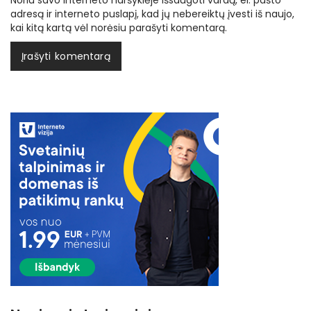
Noriu savo interneto naršyklėje išsaugoti vardą, el. pašto
adresą ir interneto puslapį, kad jų nebereiktų įvesti iš naujo,
kai kitą kartą vėl norėsiu parašyti komentarą.