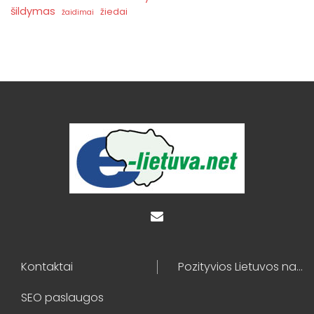
šildymas
žiedai
žaidimai
Kontaktai
Pozityvios Lietuvos naujienos
SEO paslaugos