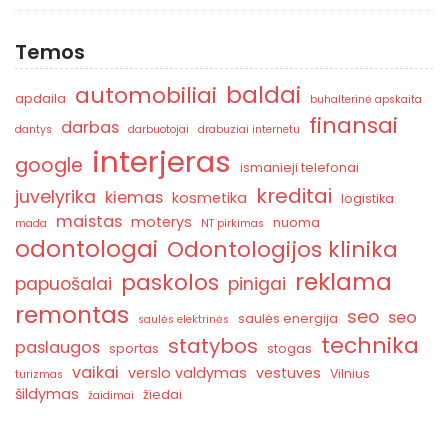
Temos
baldai
automobiliai
apdaila
buhalterinė apskaita
finansai
darbas
dantys
darbuotojai
drabuziai internetu
interjeras
google
ismanieji telefonai
kreditai
juvelyrika
kiemas
kosmetika
logistika
maistas
moterys
nuoma
mada
NT pirkimas
odontologai
Odontologijos klinika
reklama
paskolos
papuošalai
pinigai
remontas
seo
seo
saulės energija
saulės elektrinės
technika
statybos
paslaugos
sportas
stogas
vaikai
verslo valdymas
vestuves
Vilnius
turizmas
šildymas
žiedai
žaidimai