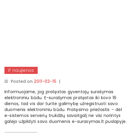
IT naujienos
Posted on
2011-03-15
|
By
rasytojas
Informuojame, jog pratęstas gyventojų surašymas
elektroniniu būdu. E-surašymas pratęstas iki kovo 16
dienos, tad vis dar turite galimybę užregistruoti savo
duomenis elektroniniu būdu. Pratęsimo priežastis – dėl
e-sistemos serverių trukdžių savaitgalį ne visi norintys
galėjo užpildyti savo duomenis e-surasymas.lt puslapyje.