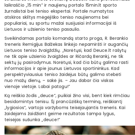
laikraščio „15 min” ir naujienų portalo 15min.lt sporto
žurnalistai bei teniso ekspertai. Portale numatytos
atskiros skiltys mėgėjiško teniso naujienoms bei
populiariai, su sportu mažai susijusiai informacijai iš
Lietuvos ir užsienio teniso pasaulio.
Sveikindamas portalo komandą starto proga, R. Berankio
treneris Remigijus Balžekas linkėjo nepamiršti ir augančių
Lietuvos teniso žvaigždžių. „Norėtųsi, kad Deuce.lt rašytų
ne tik apie užsienio žvaigždes ar Ričardą Berankį, ne tik
sektų jų pasirodymus. Norėtųsi, kad čia būtų galima rasti
informacijos ir apie jaunus Lietuvos sportininkus. Kad
perspektyviausius teniso žaidėjus būtų galima stebėti
nuo mažų dienų, – sakė jis. – Jau dabar čia viskas
vienoje vietoje. Labai patogu!”
Ką reiškia žodis „deuce“, puikiai žino visi, bent kiek rimčiau
besidomintys tenisu. Šį prancūzišką terminą, reiškiantį
„lygiosios“, vartoja varžyboms teisėjaujantis treneris. Kai
žaidėjams žaidžiant geime rezultatas tampa lygus,
teisėjas sušunka „deuce!”