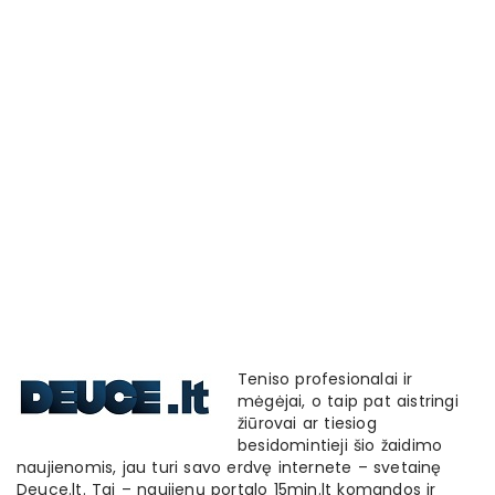
Teniso profesionalai ir
mėgėjai, o taip pat aistringi
žiūrovai ar tiesiog
besidomintieji šio žaidimo
naujienomis, jau turi savo erdvę internete – svetainę
Deuce.lt. Tai – naujienų portalo 15min.lt komandos ir