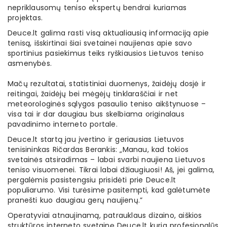
nepriklausomų teniso ekspertų bendrai kuriamas
projektas.
Deuce.lt galima rasti visą aktualiausią informaciją apie
tenisą, išskirtinai šiai svetainei naujienas apie savo
sportinius pasiekimus teiks ryškiausios Lietuvos teniso
asmenybės.
Mačų rezultatai, statistiniai duomenys, žaidėjų dosjė ir
reitingai, žaidėjų bei mėgėjų tinklaraščiai ir net
meteorologinės sąlygos pasaulio teniso aikštynuose –
visa tai ir dar daugiau bus skelbiama originalaus
pavadinimo interneto portale.
Deuce.lt startą jau įvertino ir geriausias Lietuvos
tenisininkas Ričardas Berankis: „Manau, kad tokios
svetainės atsiradimas – labai svarbi naujiena Lietuvos
teniso visuomenei. Tikrai labai džiaugiuosi! Aš, jei galima,
pergalėmis pasistengsiu prisidėti prie Deuce.lt
populiarumo. Visi turėsime pasitempti, kad galėtumėte
pranešti kuo daugiau gerų naujienų.”
Operatyviai atnaujinamą, patrauklaus dizaino, aiškios
struktūros interneto svetainę Deuce.lt kuria profesionalūs