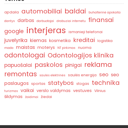
baldai
automobiliai
apdaila
buhalterinė apskaita
finansai
darbas
dantys
darbuotojai
drabuziai internetu
interjeras
google
ismanieji telefonai
kreditai
juvelyrika
kiemas
kosmetika
logistika
maistas
moterys
nuoma
mada
NT pirkimas
odontologai
Odontologijos klinika
reklama
paskolos
papuošalai
pinigai
remontas
seo
seo
saulės energija
saulės elektrinės
technika
statybos
paslaugos
sportas
stogas
vaikai
verslo valdymas
vestuves
Vilnius
turizmas
šildymas
žiedai
žaidimai