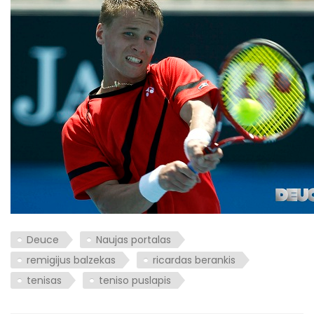
Deuce
Naujas portalas
remigijus balzekas
ricardas berankis
tenisas
teniso puslapis