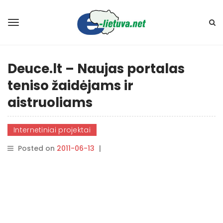
Deuce.lt – Naujas portalas
teniso žaidėjams ir
aistruoliams
Internetiniai projektai
Posted on
2011-06-13
|
By
rasytojas