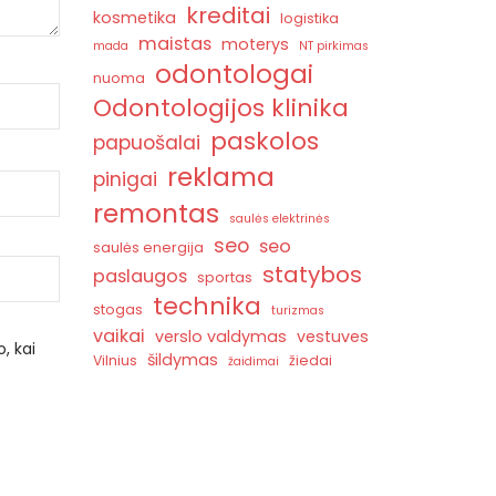
kreditai
kosmetika
logistika
maistas
moterys
mada
NT pirkimas
odontologai
nuoma
Odontologijos klinika
paskolos
papuošalai
reklama
pinigai
remontas
saulės elektrinės
seo
seo
saulės energija
statybos
paslaugos
sportas
technika
stogas
turizmas
vaikai
verslo valdymas
vestuves
, kai
šildymas
Vilnius
žiedai
žaidimai