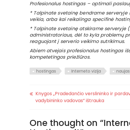
Profesionalus hostingas – optimali paslaug
* Talpinate svetainę bendrame serveryje (S
veikia, arba kai reikalinga specifinė hostin
* Talpinate svetainę atskirame serveryje (
administratoriaus, dėl to kyla problemų priž
reaguojant į serverio veikimo sutrikimus.
Abiem atvejais profesionalus hostingas iš
kompetetingos priežiūros.
hostingas
Interneto vizija
naujas
Knygos „Pradedančio verslininko ir parda
vadybininko vadovas” ištrauka
One thought on “
Intern