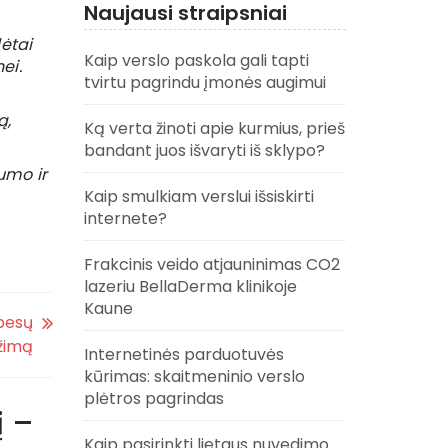
Naujausi straipsniai
ėtai
Kaip verslo paskola gali tapti
ei.
tvirtu pagrindu įmonės augimui
ą,
Ką verta žinoti apie kurmius, prieš
bandant juos išvaryti iš sklypo?
umo ir
Kaip smulkiam verslui išsiskirti
internete?
Frakcinis veido atjauninimas CO2
lazeriu BellaDerma klinikoje
Kaune
ebesų
žimą
Internetinės parduotuvės
kūrimas: skaitmeninio verslo
plėtros pagrindas
į –
Kaip pasirinkti lietaus nuvedimo