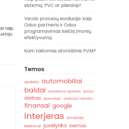
sistemą: PVC ar plieninę?
Verslo procesų evoliucija: kaip
Odoo partneris ir Odoo
as taip,
programavimas keičia įmonių
uotoju
efektyvumą
Kam taikomas atvirkštinis PVM?
Temos
automobiliai
apdaila
baldai
buhalterinė apskaita
dantys
darbas
darbuotojai
drabuziai internetu
finansai
google
interjeras
ismanieji
juvelyrika
kiemas
telefonai