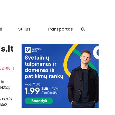
i
Stilius
Transportas
s.lt
02-08
|
By
rasytojas
ris
ektą:
rverio
ošia