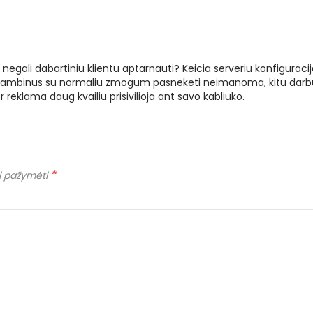
ai negali dabartiniu klientu aptarnauti? Keicia serveriu konfiguracij
askambinus su normaliu zmogum pasneketi neimanoma, kitu darb
 reklama daug kvailiu prisivilioja ant savo kabliuko.
*
ai pažymėti