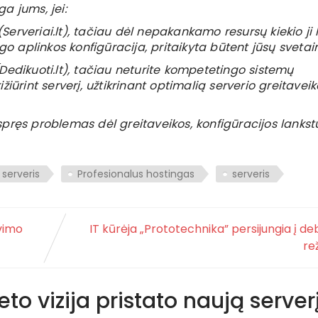
a jums, jei:
erveriai.lt), tačiau dėl nepakankamo resursų kiekio ji l
go aplinkos konfigūracija, pritaikyta būtent jūsų svetain
Dedikuoti.lt), tačiau neturite kompetetingo sistemų
iūrint serverį, užtikrinant optimalią serverio greitaveik
spręs problemas dėl greitaveikos, konfigūracijos lankst
 serveris
Profesionalus hostingas
serveris
vimo
IT kūrėja „Prototechnika” persijungia į d
re
eto vizija pristato naują server