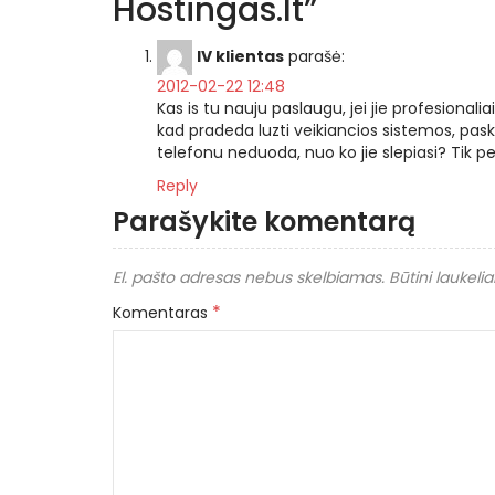
Hostingas.lt
”
IV klientas
parašė:
2012-02-22 12:48
Kas is tu nauju paslaugu, jei jie profesionali
kad pradeda luzti veikiancios sistemos, p
telefonu neduoda, nuo ko jie slepiasi? Tik per
Reply
Parašykite komentarą
El. pašto adresas nebus skelbiamas.
Būtini laukeli
*
Komentaras