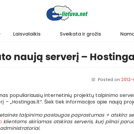
Laisvalaikis
Sveikata ir grožis
Nama
ato naują serverį – Hostinga
Posted on
2012-
ienas populiariausių internetinių projektų talpinimo serve
rį – „Hostingas.lt”. Šiek tiek informacijos apie naują proj
svetainės talpinimo paslaugos paprastumas + atskiro se
o
klientams skiriamas atskiras serveris, kurį pilnai paru
 administratoriai.