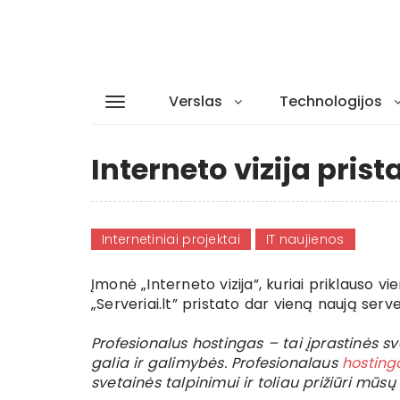
Verslas
Technologijos
Interneto vizija prist
Internetiniai projektai
IT naujienos
Įmonė „Interneto vizija”, kuriai priklauso v
„Serveriai.lt” pristato dar vieną naują serve
Profesionalus hostingas – tai įprastinės 
galia ir galimybės. Profesionalaus
hosting
svetainės talpinimui ir toliau prižiūri mūsų