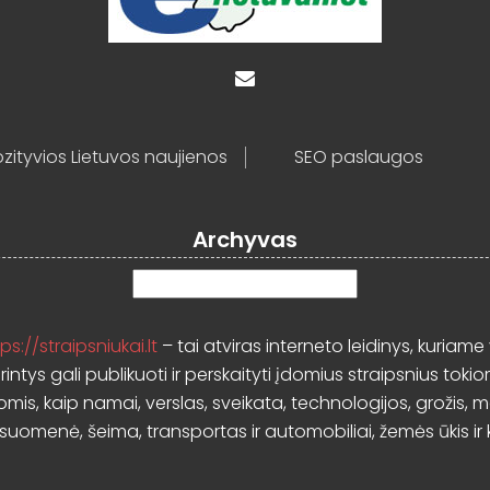
zityvios Lietuvos naujienos
SEO paslaugos
Archyvas
Archyvas
ps://straipsniukai.lt
– tai atviras interneto leidinys, kuriame 
rintys gali publikuoti ir perskaityti įdomius straipsnius tokio
mis, kaip namai, verslas, sveikata, technologijos, grožis, 
isuomenė, šeima, transportas ir automobiliai, žemės ūkis ir k