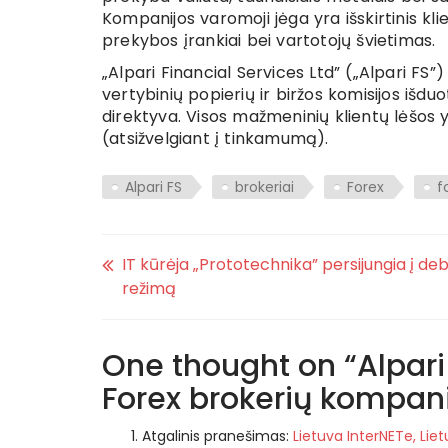
Kompanijos varomoji jėga yra išskirtinis kl
prekybos įrankiai bei vartotojų švietimas.
„Alpari Financial Services Ltd” („Alpari FS”
vertybinių popierių ir biržos komisijos išduo
direktyva. Visos mažmeninių klientų lėšo
(atsižvelgiant į tinkamumą).
Alpari FS
brokeriai
Forex
f
IT kūrėja „Prototechnika” persijungia į de
režimą
One thought on “
Alpari
Forex brokerių kompan
Atgalinis pranešimas:
Lietuva InterNETe, Liet