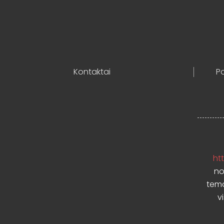
Kontaktai
Po
htt
no
temo
v