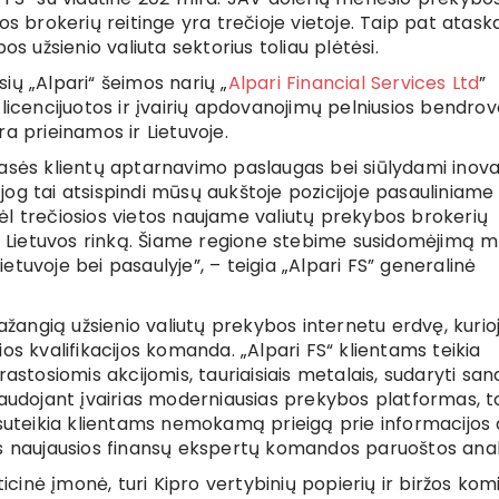
s brokerių reitinge yra trečioje vietoje. Taip pat ataska
užsienio valiuta sektorius toliau plėtėsi.
usių „Alpari“ šeimos narių „
Alpari Financial Services Ltd
”
licencijuotos ir įvairių apdovanojimų pelniusios bendro
a prieinamos ir Lietuvoje.
lasės klientų aptarnavimo paslaugas bei siūlydami inova
og tai atsispindi mūsų aukštoje pozicijoje pasauliniame
 dėl trečiosios vietos naujame valiutų prekybos brokerių
 į Lietuvos rinką. Šiame regione stebime susidomėjimą 
Lietuvoje bei pasaulyje”, – teigia „Alpari FS” generalinė
pažangią užsienio valiutų prekybos internetu erdvę, kurio
os kvalifikacijos komanda. „Alpari FS“ klientams teikia
astosiomis akcijomis, tauriaisiais metalais, sudaryti san
naudojant įvairias moderniausias prekybos platformas, t
 suteikia klientams nemokamą prieigą prie informacijos 
os naujausios finansų ekspertų komandos paruoštos anal
icinė įmonė, turi Kipro vertybinių popierių ir biržos komi