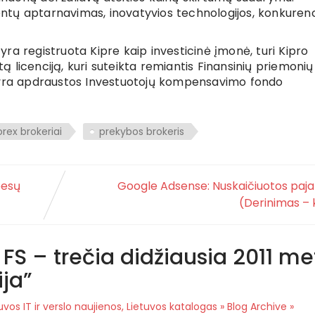
ientų aptarnavimas, inovatyvios technologijos, konkurenc
) yra registruota Kipre kaip investicinė įmonė, turi Kipro
tą licenciją, kuri suteikta remiantis Finansinių priemonių
s yra apdraustos Investuotojų kompensavimo fondo
orex brokeriai
prekybos brokeris
besų
Google Adsense: Nuskaičiuotos paj
(Derinimas – 
 FS – trečia didžiausia 2011 me
ija
”
uvos IT ir verslo naujienos, Lietuvos katalogas » Blog Archive »