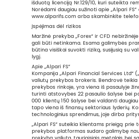
išduotą licenciją Nr.129/10, kuri suteikta r
Norėdami daugiau sužinoti apie „Alpari FS”
www.alparifs.com arba skambinkite telefo
Įspėjimas dėl rizikos
Maržinė prekyba „Forex“ ir CFD nebiržinėje 
gali būti netinkama. Esama galimybės prara
būtina visiškai suvokti riziką, susijusią su v
lygį.
Apie „Alpari FS”
Kompanija „Alpari Financial Services Ltd“ (
valiutų prekybos brokeris. Bendrovė teikia
prekybos rinkoje, yra viena iš pasaulyje ži
turinti atstovybes 22 pasaulio šalyse bei 
000 klientų 150 šalyse bei valdanti daugia
tapo viena iš finansų sektoriaus lyderių. Ko
technologinius sprendimus, joje dirba prityr
„Alpari FS” suteikia klientams prieigą prie
prekybos platformas sudaro galimybę naudoti
prekyba valiuta, tauriaisiais metalais bei 