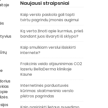
Naujausi straipsniai
itoje
Kaip verslo paskola gali tapti
tvirtu pagrindu įmonės augimui
vės
Ką verta žinoti apie kurmius, prieš
tyvius
bandant juos išvaryti iš sklypo?
Kaip smulkiam verslui išsiskirti
mūsų
internete?
Frakcinis veido atjauninimas CO2
lazeriu BellaDerma klinikoje
je
Kaune
dorius
Internetinės parduotuvės
okias
kūrimas: skaitmeninio verslo
apie
plėtros pagrindas
izės.
sijos
Kaip pasirinkti lietaus nuvedimo