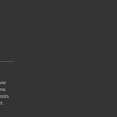
visi
mis
mada,
t.