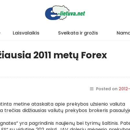
Laisvalaikis
Sveikata ir grožis
Nama
džiausia 2011 metų Forex
Posted on
2012
tinta metine ataskaita apie prekybos užsienio valiuta
ra trečias didžiausias valiutų prekybos brokeris pasaulyj
nates” yra pagrindinis naujienų bei tyrimų šaltinis. Pat
 FS” su vidutine 202 mlrd. JAV dolerių mėnesio prekybo