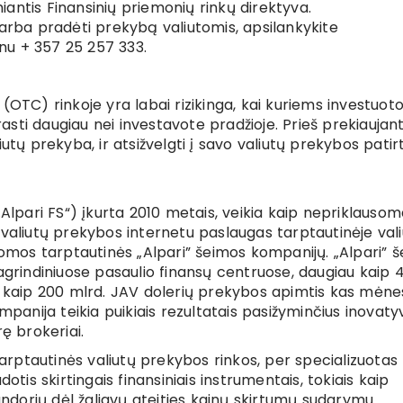
emiantis Finansinių priemonių rinkų direktyva.
 arba pradėti prekybą valiutomis, apsilankykite
nu + 357 25 257 333.
(OTC) rinkoje yra labai rizikinga, kai kuriems investuoto
sti daugiau nei investavote pradžioje. Prieš prekiaujan
aliutų prekyba, ir atsižvelgti į savo valiutų prekybos patir
„Alpari FS“) įkurta 2010 metais, veikia kaip nepriklauso
 valiutų prekybos internetu paslaugas tarptautinėje val
nomos tarptautinės „Alpari” šeimos kompanijų. „Alpari” š
pagrindiniuose pasaulio finansų centruose, daugiau kaip 
u kaip 200 mlrd. JAV dolerių prekybos apimtis kas mėnes
mpanija teikia puikiais rezultatais pasižyminčius inovaty
ę brokeriai.
 tarptautinės valiutų prekybos rinkos, per specializuotas
s skirtingais finansiniais instrumentais, tokiais kaip
sandorių dėl žaliavų ateities kainų skirtumų sudarymu.