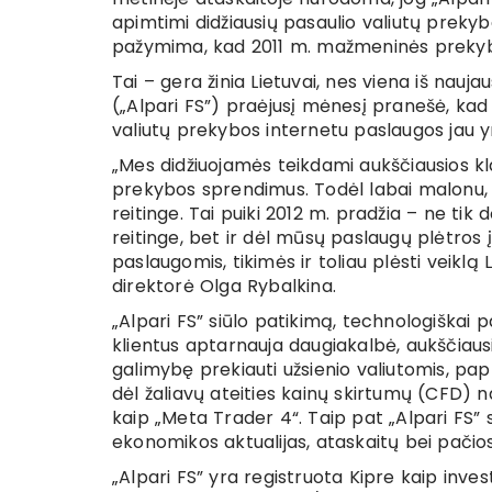
apimtimi didžiausių pasaulio valiutų prekybo
pažymima, kad 2011 m. mažmeninės prekybos 
Tai – gera žinia Lietuvai, nes viena iš nauja
(„Alpari FS”) praėjusį mėnesį pranešė, kad 
valiutų prekybos internetu paslaugos jau yr
„Mes didžiuojamės teikdami aukščiausios k
prekybos sprendimus. Todėl labai malonu, j
reitinge. Tai puiki 2012 m. pradžia – ne tik
reitinge, bet ir dėl mūsų paslaugų plėtros
paslaugomis, tikimės ir toliau plėsti veiklą 
direktorė Olga Rybalkina.
„Alpari FS” siūlo patikimą, technologiškai 
klientus aptarnauja daugiakalbė, aukščiausi
galimybę prekiauti užsienio valiutomis, papr
dėl žaliavų ateities kainų skirtumų (CFD) 
kaip „Meta Trader 4“. Taip pat „Alpari FS”
ekonomikos aktualijas, ataskaitų bei pači
„Alpari FS” yra registruota Kipre kaip invest