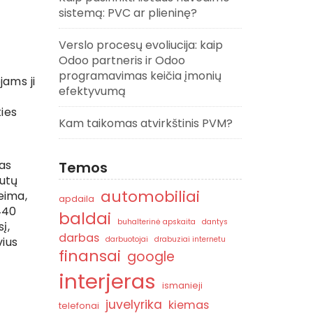
sistemą: PVC ar plieninę?
Verslo procesų evoliucija: kaip
Odoo partneris ir Odoo
programavimas keičia įmonių
jams ji
efektyvumą
t
ties
Kam taikomas atvirkštinis PVM?
mas
Temos
iutų
automobiliai
eima,
apdaila
440
baldai
buhalterinė apskaita
dantys
į,
darbas
vius
darbuotojai
drabuziai internetu
finansai
google
interjeras
ismanieji
juvelyrika
kiemas
telefonai