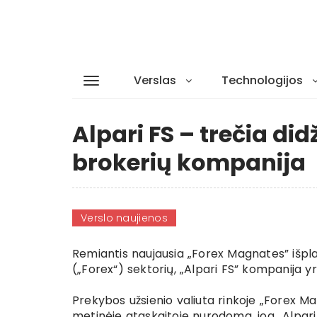
Verslas
Technologijos
Alpari FS – trečia di
brokerių kompanija
Verslo naujienos
Remiantis naujausia „Forex Magnates” išpla
(„Forex“) sektorių, „Alpari FS” kompanija y
Prekybos užsienio valiuta rinkoje „Forex Mag
metinėje ataskaitoje nurodoma, jog „Alpari