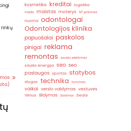
kreditai
kosmetika
ingi
logistika
maistas
moterys
mada
NT pirkimas
odontologai
nuoma
Odontologijos klinika
 rinkų
paskolos
papuošalai
reklama
pinigai
remontas
saulės elektrinės
seo
seo
saulės energija
statybos
paslaugos
sportas
amos
technika
stogas
turizmas
kita)
vaikai
verslo valdymas
vestuves
šildymas
Vilnius
žiedai
žaidimai
tų