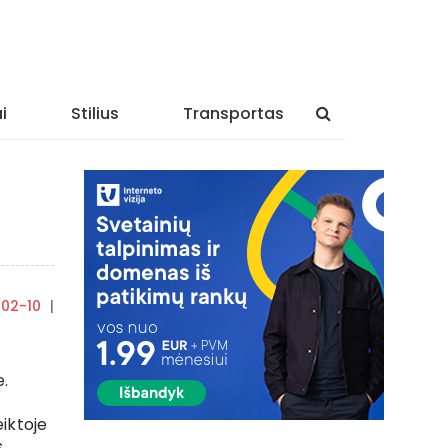
i
Stilius
Transportas
-02-10
|
By
rasytojas
e.
eiktoje
s