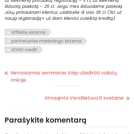
Už kiekvieną pritrauktą registraciją – 11 Lt, už kiekvieną
išduotą paskolą – 25 Lt. Jeigu mes išduodame paskolą
Jūsų pritrauktam klientui, uždirbsite iš viso 36 Lt (11Lt už
naują registraciją+ už šiam klientui suteiktą kreditą).
affiliate sistema
partnerystės marketingo sistema
SOHO credit
Nemokamas seminaras: Kaip užsidirbti valiutų
rinkoje
Atnaujinta Verslilietuva.lt svetainė
Parašykite komentarą