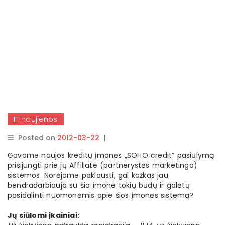
IT naujienos
Posted on
2012-03-22
|
By
rasytojas
Gavome naujos kreditų įmonės „SOHO credit” pasiūlymą
prisijungti prie jų Affiliate (partnerystės marketingo)
sistemos. Norėjome paklausti, gal kažkas jau
bendradarbiauja su šia įmone tokių būdų ir galėtų
pasidalinti nuomonėmis apie šios įmonės sistemą?
Jų siūlomi įkainiai: