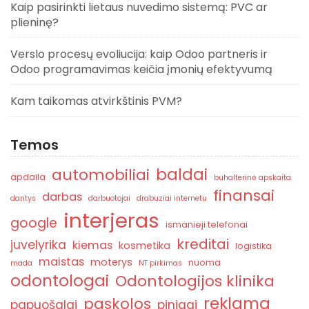
Kaip pasirinkti lietaus nuvedimo sistemą: PVC ar
plieninę?
Verslo procesų evoliucija: kaip Odoo partneris ir
Odoo programavimas keičia įmonių efektyvumą
Kam taikomas atvirkštinis PVM?
Temos
baldai
automobiliai
apdaila
buhalterinė apskaita
finansai
darbas
dantys
darbuotojai
drabuziai internetu
interjeras
google
ismanieji telefonai
kreditai
juvelyrika
kiemas
kosmetika
logistika
maistas
moterys
nuoma
mada
NT pirkimas
odontologai
Odontologijos klinika
reklama
paskolos
papuošalai
pinigai