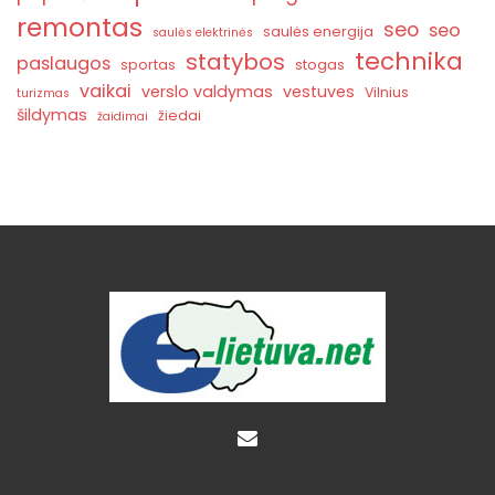
remontas
seo
seo
saulės energija
saulės elektrinės
technika
statybos
paslaugos
sportas
stogas
vaikai
verslo valdymas
vestuves
Vilnius
turizmas
šildymas
žiedai
žaidimai