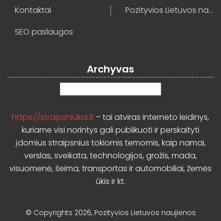
Kontaktai
Pozityvios Lietuvos naujienos
SEO paslaugos
Archyvas
Archyvas
https://straipsniukai.lt
– tai atviras interneto leidinys,
kuriame visi norintys gali publikuoti ir perskaityti
įdomius straipsnius tokiomis temomis, kaip namai,
verslas, sveikata, technologijos, grožis, mada,
visuomenė, šeima, transportas ir automobiliai, žemės
ūkis ir kt.
© Copyrights 2026, Pozityvios Lietuvos naujienos