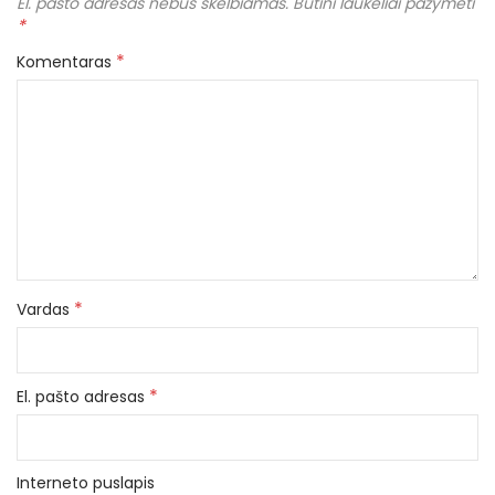
El. pašto adresas nebus skelbiamas.
Būtini laukeliai pažymėti
*
*
Komentaras
*
Vardas
*
El. pašto adresas
Interneto puslapis