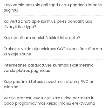
Kaip verslo paskola gali tapti tvirtu pagrindu įmonės
augimui
Ką verta žinoti apie kurmius, prieš bandant juos
išvaryti iš sklypo?
Kaip smulkiam verslui išsiskirti internete?
Frakcinis veido atjauninimas CO2 lazeriu BellaDerma
klinikoje Kaune
Internetinės parduotuvės kūrimas: skaitmeninio
verslo plėtros pagrindas
Kaip pasirinkti lietaus nuvedimo sistemą: PVC ar
plieninę?
Verslo procesų evoliucija: kaip Odoo partneris ir
Odoo programavimas keičia įmonių efektyvumą