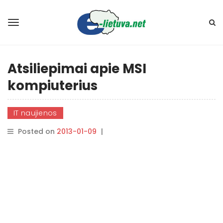
Atsiliepimai apie MSI
kompiuterius
IT naujienos
Posted on
2013-01-09
|
By
rasytojas