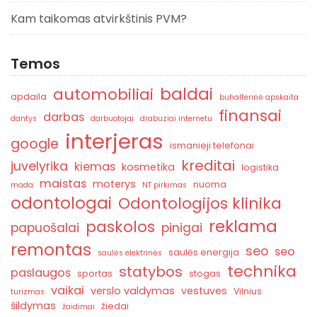
Kam taikomas atvirkštinis PVM?
Temos
baldai
automobiliai
apdaila
buhalterinė apskaita
finansai
darbas
dantys
darbuotojai
drabuziai internetu
interjeras
google
ismanieji telefonai
kreditai
juvelyrika
kiemas
kosmetika
logistika
maistas
moterys
nuoma
mada
NT pirkimas
odontologai
Odontologijos klinika
reklama
paskolos
papuošalai
pinigai
remontas
seo
seo
saulės energija
saulės elektrinės
technika
statybos
paslaugos
sportas
stogas
vaikai
verslo valdymas
vestuves
Vilnius
turizmas
šildymas
žiedai
žaidimai