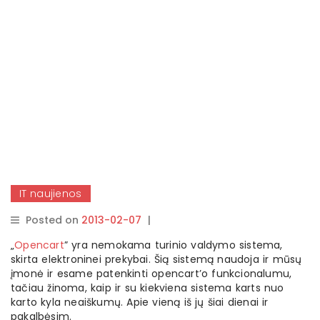
IT naujienos
Posted on
2013-02-07
|
By
rasytojas
„
Opencart
” yra nemokama turinio valdymo sistema,
skirta elektroninei prekybai. Šią sistemą naudoja ir mūsų
įmonė ir esame patenkinti opencart’o funkcionalumu,
tačiau žinoma, kaip ir su kiekviena sistema karts nuo
karto kyla neaiškumų. Apie vieną iš jų šiai dienai ir
pakalbėsim.