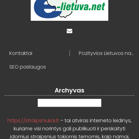
Kontaktai
Pozityvios Lietuvos naujienos
SEO paslaugos
Archyvas
Archyvas
https://straipsniukai.lt
– tai atviras interneto leidinys,
kuriame visi norintys gali publikuoti ir perskaityti
įdomius straipsnius tokiomis temomis, kaip namai,