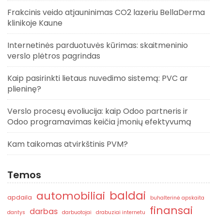
Frakcinis veido atjauninimas CO2 lazeriu BellaDerma
klinikoje Kaune
Internetinės parduotuvės kūrimas: skaitmeninio
verslo plėtros pagrindas
Kaip pasirinkti lietaus nuvedimo sistemą: PVC ar
plieninę?
Verslo procesų evoliucija: kaip Odoo partneris ir
Odoo programavimas keičia įmonių efektyvumą
Kam taikomas atvirkštinis PVM?
Temos
baldai
automobiliai
apdaila
buhalterinė apskaita
finansai
darbas
dantys
darbuotojai
drabuziai internetu