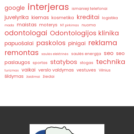
interjeras
google
ismanieji telefonai
kreditai
juvelyrika
kiemas
kosmetika
logistika
maistas
moterys
nuoma
mada
NT pirkimas
odontologai
Odontologijos klinika
reklama
paskolos
papuošalai
pinigai
remontas
seo
seo
saulės energija
saulės elektrinės
technika
statybos
paslaugos
sportas
stogas
vaikai
verslo valdymas
vestuves
Vilnius
turizmas
šildymas
žiedai
žaidimai