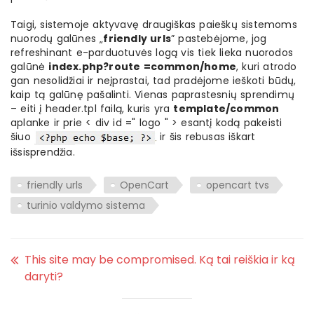
Taigi, sistemoje aktyvavę draugiškas paieškų sistemoms
nuorodų galūnes „
friendly urls
” pastebėjome, jog
refreshinant e-parduotuvės logą vis tiek lieka nuorodos
galūnė
index.php?route =common/home
, kuri atrodo
gan nesolidžiai ir neįprastai, tad pradėjome ieškoti būdų,
kaip tą galūnę pašalinti. Vienas paprastesnių sprendimų
– eiti į header.tpl failą, kuris yra
template/common
aplanke ir prie < div id =" logo " > esantį kodą pakeisti
šiuo
ir šis rebusas iškart
išsisprendžia.
friendly urls
OpenCart
opencart tvs
turinio valdymo sistema
This site may be compromised. Ką tai reiškia ir ką
daryti?