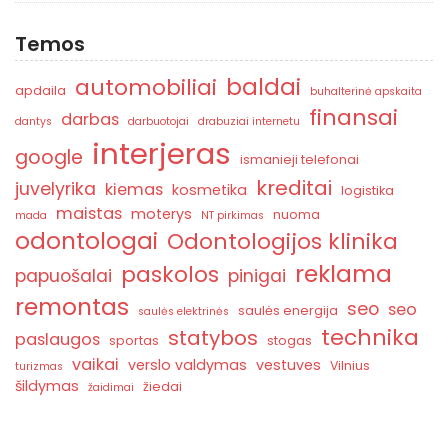
Temos
baldai
automobiliai
apdaila
buhalterinė apskaita
finansai
darbas
dantys
darbuotojai
drabuziai internetu
interjeras
google
ismanieji telefonai
kreditai
juvelyrika
kiemas
kosmetika
logistika
maistas
moterys
nuoma
mada
NT pirkimas
odontologai
Odontologijos klinika
reklama
paskolos
papuošalai
pinigai
remontas
seo
seo
saulės energija
saulės elektrinės
technika
statybos
paslaugos
sportas
stogas
vaikai
verslo valdymas
vestuves
Vilnius
turizmas
šildymas
žiedai
žaidimai