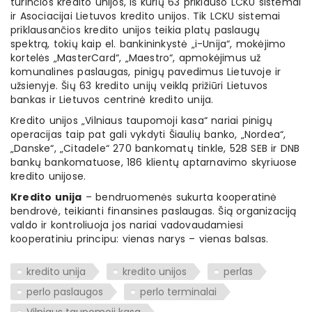
turinčios kredito unijos, iš kurių 63 priklauso LCKU sistemai
ir Asociacijai Lietuvos kredito unijos. Tik LCKU sistemai
priklausančios kredito unijos teikia platų paslaugų
spektrą, tokių kaip el. bankininkystė „i-Unija“, mokėjimo
kortelės „MasterCard“, „Maestro“, apmokėjimus už
komunalines paslaugas, pinigų pavedimus Lietuvoje ir
užsienyje. Šių 63 kredito unijų veiklą prižiūri Lietuvos
bankas ir Lietuvos centrinė kredito unija.
Kredito unijos „Vilniaus taupomoji kasa“ nariai pinigų
operacijas taip pat gali vykdyti Šiaulių banko, „Nordea“,
„Danske“, „Citadele“ 270 bankomatų tinkle, 528 SEB ir DNB
bankų bankomatuose, 186 klientų aptarnavimo skyriuose
kredito unijose.
Kredito unija
– bendruomenės sukurta kooperatinė
bendrovė, teikianti finansines paslaugas. Šią organizaciją
valdo ir kontroliuoja jos nariai vadovaudamiesi
kooperatiniu principu: vienas narys – vienas balsas.
kredito unija
kredito unijos
perlas
perlo paslaugos
perlo terminalai