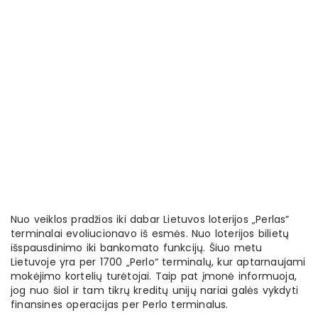
Nuo veiklos pradžios iki dabar Lietuvos loterijos „Perlas”
terminalai evoliucionavo iš esmės. Nuo loterijos bilietų
išspausdinimo iki bankomato funkcijų. Šiuo metu
Lietuvoje yra per 1700 „Perlo“ terminalų, kur aptarnaujami
mokėjimo kortelių turėtojai. Taip pat įmonė informuoja,
jog nuo šiol ir tam tikrų kreditų unijų nariai galės vykdyti
finansines operacijas per Perlo terminalus.