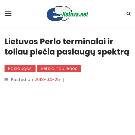
Lietuvos Perlo terminalai ir
toliau plečia paslaugų spektrą
Paslaugos
Verslo naujienos
Posted on
2013-04-25
|
By
rasytojas