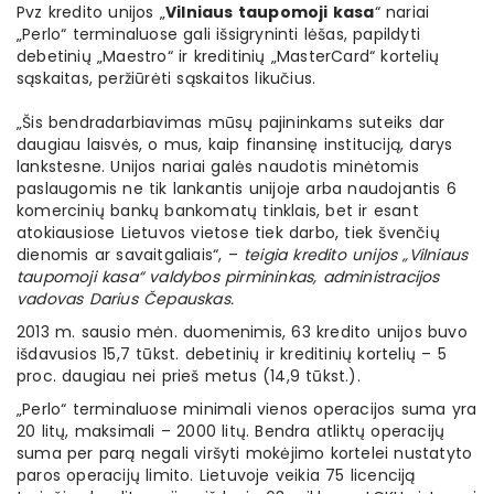
Pvz kredito unijos „
Vilniaus taupomoji kasa
“ nariai
„Perlo“ terminaluose gali išsigryninti lėšas, papildyti
debetinių „Maestro“ ir kreditinių „MasterCard“ kortelių
sąskaitas, peržiūrėti sąskaitos likučius.
„Šis bendradarbiavimas mūsų pajininkams suteiks dar
daugiau laisvės, o mus, kaip finansinę instituciją, darys
lankstesne. Unijos nariai galės naudotis minėtomis
paslaugomis ne tik lankantis unijoje arba naudojantis 6
komercinių bankų bankomatų tinklais, bet ir esant
atokiausiose Lietuvos vietose tiek darbo, tiek švenčių
dienomis ar savaitgaliais“, –
teigia kredito unijos „Vilniaus
taupomoji kasa“ valdybos pirmininkas, administracijos
vadovas Darius Čepauskas.
2013 m. sausio mėn. duomenimis, 63 kredito unijos buvo
išdavusios 15,7 tūkst. debetinių ir kreditinių kortelių – 5
proc. daugiau nei prieš metus (14,9 tūkst.).
„Perlo“ terminaluose minimali vienos operacijos suma yra
20 litų, maksimali – 2000 litų. Bendra atliktų operacijų
suma per parą negali viršyti mokėjimo kortelei nustatyto
paros operacijų limito. Lietuvoje veikia 75 licenciją