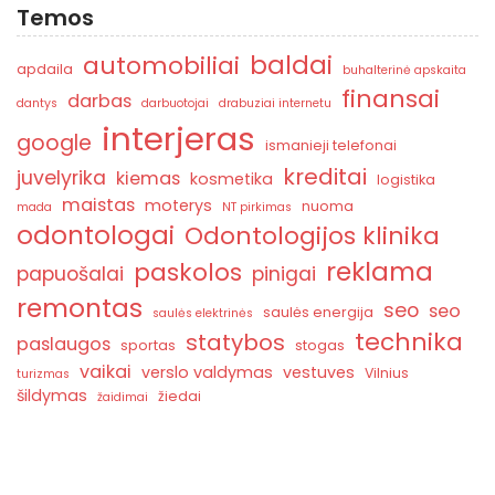
Temos
baldai
automobiliai
apdaila
buhalterinė apskaita
finansai
darbas
dantys
darbuotojai
drabuziai internetu
interjeras
google
ismanieji telefonai
kreditai
juvelyrika
kiemas
kosmetika
logistika
maistas
moterys
nuoma
mada
NT pirkimas
odontologai
Odontologijos klinika
reklama
paskolos
papuošalai
pinigai
remontas
seo
seo
saulės energija
saulės elektrinės
technika
statybos
paslaugos
sportas
stogas
vaikai
verslo valdymas
vestuves
Vilnius
turizmas
šildymas
žiedai
žaidimai