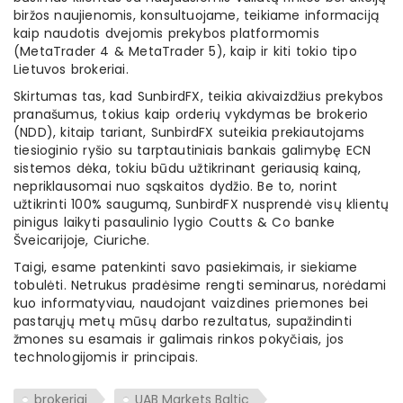
biržos naujienomis, konsultuojame, teikiame informaciją
kaip naudotis dvejomis prekybos platformomis
(MetaTrader 4 & MetaTrader 5), kaip ir kiti tokio tipo
Lietuvos brokeriai.
Skirtumas tas, kad SunbirdFX, teikia akivaizdžius prekybos
pranašumus, tokius kaip orderių vykdymas be brokerio
(NDD), kitaip tariant, SunbirdFX suteikia prekiautojams
tiesioginio ryšio su tarptautiniais bankais galimybę ECN
sistemos dėka, tokiu būdu užtikrinant geriausią kainą,
nepriklausomai nuo sąskaitos dydžio. Be to, norint
užtikrinti 100% saugumą, SunbirdFX nusprendė visų klientų
pinigus laikyti pasaulinio lygio Coutts & Co banke
Šveicarijoje, Ciuriche.
Taigi, esame patenkinti savo pasiekimais, ir siekiame
tobulėti. Netrukus pradėsime rengti seminarus, norėdami
kuo informatyviau, naudojant vaizdines priemones bei
pastarųjų metų mūsų darbo rezultatus, supažindinti
žmones su esamais ir galimais rinkos pokyčiais, jos
technologijomis ir principais.
brokeriai
UAB Markets Baltic