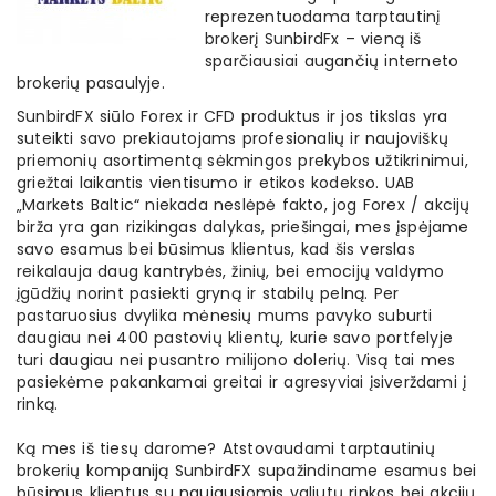
reprezentuodama tarptautinį
brokerį SunbirdFx – vieną iš
sparčiausiai augančių interneto
brokerių pasaulyje.
SunbirdFX siūlo Forex ir CFD produktus ir jos tikslas yra
suteikti savo prekiautojams profesionalių ir naujoviškų
priemonių asortimentą sėkmingos prekybos užtikrinimui,
griežtai laikantis vientisumo ir etikos kodekso. UAB
„Markets Baltic“ niekada neslėpė fakto, jog Forex / akcijų
birža yra gan rizikingas dalykas, priešingai, mes įspėjame
savo esamus bei būsimus klientus, kad šis verslas
reikalauja daug kantrybės, žinių, bei emocijų valdymo
įgūdžių norint pasiekti gryną ir stabilų pelną. Per
pastaruosius dvylika mėnesių mums pavyko suburti
daugiau nei 400 pastovių klientų, kurie savo portfelyje
turi daugiau nei pusantro milijono dolerių. Visą tai mes
pasiekėme pakankamai greitai ir agresyviai įsiverždami į
rinką.
Ką mes iš tiesų darome? Atstovaudami tarptautinių
brokerių kompaniją SunbirdFX supažindiname esamus bei
būsimus klientus su naujausiomis valiutų rinkos bei akcijų