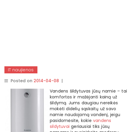
IT naujienos
Posted on
2014-04-08
|
By
rasytojas
Vandens šildytuvas jūsų namie – tai
komfortas ir mažėjanti kainą už
šildymą. Jums daugiau nereikės
mokėti didelių sąskaitų už savo
namie naudojamą vandenį, jeigu
pasidomėsite, kokie
vandens
sildytuvai
geriausiai tiks jūsų