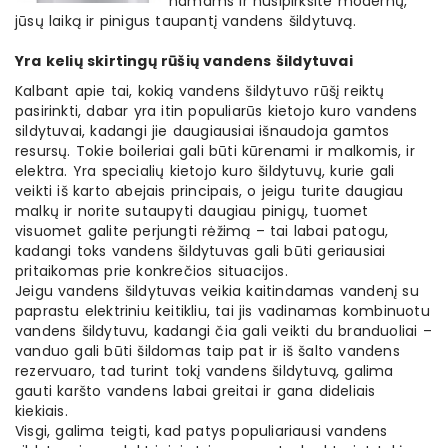
namams ir nusipirksite modernų,
jūsų laiką ir pinigus taupantį vandens šildytuvą.
Yra kelių skirtingų rūšių vandens šildytuvai
Kalbant apie tai, kokią vandens šildytuvo rūšį reiktų
pasirinkti, dabar yra itin populiarūs kietojo kuro vandens
sildytuvai, kadangi jie daugiausiai išnaudoja gamtos
resursų. Tokie boileriai gali būti kūrenami ir malkomis, ir
elektra. Yra specialių kietojo kuro šildytuvų, kurie gali
veikti iš karto abejais principais, o jeigu turite daugiau
malkų ir norite sutaupyti daugiau pinigų, tuomet
visuomet galite perjungti rėžimą – tai labai patogu,
kadangi toks vandens šildytuvas gali būti geriausiai
pritaikomas prie konkrečios situacijos.
Jeigu vandens šildytuvas veikia kaitindamas vandenį su
paprastu elektriniu keitikliu, tai jis vadinamas kombinuotu
vandens šildytuvu, kadangi čia gali veikti du branduoliai –
vanduo gali būti šildomas taip pat ir iš šalto vandens
rezervuaro, tad turint tokį vandens šildytuvą, galima
gauti karšto vandens labai greitai ir gana dideliais
kiekiais.
Visgi, galima teigti, kad patys populiariausi vandens