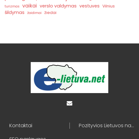
vaikai
verslo valdymas
vestuves
Vilnius
turizmas
šildymas
žiedai
žaidimai
Kontaktai
Pozityvios Lietuvos naujienos