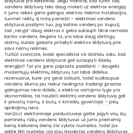
sildytuvai yra elektriniai. Jeigu manote, kad turint tokį
vandens šildytuvą teks daug mokėti už elektros energiją
ir jums reikės gana galingos elektros tiekimo instaliacijos,
tuomet reiktų šį mitą pamiršti – elektriniai vandens
sildytuvai pasižymi tuo, jog kaitina vandenį po truputį,
tad „neryja“ daug elektros ir geba sukaupti tikrai nemažai
karšto vandens. Negana to, yra labai daug skirtingų
rėžimų, kuriais galėsite pritaikyti elektros šildytuvą prie
savo namų reikmės.
Turbūt svarstote, kodėl specialistai vis dažniau sako, kad
elektriniai vandens sildytuvai gali sutaupyti išlaidų
energijai? Tai yra gana paprasta paaiškinti – daugelis
moderniųjų elektrinių šildytuvų turi labai didelius
rezervuarus, kurie yra gerai izoliuoti, todėl susikaupusi
vandens šiluma jau niekur nedingsta. Kadangi įprastas
galingumas nėra didelis, o elektros vartojimo lygis yra
ekonomiškas, tai naudoti elektrinį vandens šildytuvą gali
ir privačių namų, ir butų, ir kotedžų gyventojai – jokių
apribojimų nėra.
Van2o.Lt elektroninėje parduotuvėje galite įsigyti visų šių
paminėtų rūšių vandens šildytuvus už jums prieinamą
kainą. Kiekvieną dieną čia vyksta nuolaidos, todėl jūs
galite likti nustebę, jog jūsų išsvajotas vandens šildytuvas