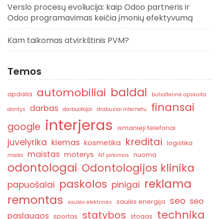
Verslo procesų evoliucija: kaip Odoo partneris ir
Odoo programavimas keičia įmonių efektyvumą
Kam taikomas atvirkštinis PVM?
Temos
baldai
automobiliai
apdaila
buhalterinė apskaita
finansai
darbas
dantys
darbuotojai
drabuziai internetu
interjeras
google
ismanieji telefonai
kreditai
juvelyrika
kiemas
kosmetika
logistika
maistas
moterys
nuoma
mada
NT pirkimas
odontologai
Odontologijos klinika
reklama
paskolos
papuošalai
pinigai
remontas
seo
seo
saulės energija
saulės elektrinės
technika
statybos
paslaugos
sportas
stogas