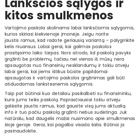
Lanksčios sąlygos ir
kitos smulkmenos
Vartojimo paskola skolinama labai lanksčiomis sąlygomis,
kurios skiriasi kiekvienoje įmonėje. Jeigu norite
jaustis ramus, kad radote geriausią variantą – palyginkite
kelis niuansus. Labai gerai, kai galimas paskolos
prasitęsimo laiko tarpas. Nors atrodo, kd paskolą pavyks
grąžinti be problemų, tačiau nei vienas iš mūsų nėra
apsaugotas nuo finansinių nesklandumų ir tokiu atveju
labai gerai, kai jiems ištikus būsite papildomai
apsaugotas ir vartojimo paskolos grąžinimas gali būti
atiduodamas lankstesnėmis sąlygomis.
Taip pat būtinai kuo detaliau pasikalbėti su finansininku,
kuris jums teiks paskolą. Paprasčiausiai tokiu atveju
galėsite jaustis ramus, kad gausite visą jums aktualią
info ir tuo pačiu paskolą grąžinti nebus sudėtinga. Juk
natūralu, kad daugelis mažai nusimano apie smulkmenas
šioje geroje. Gerai, kai pagalba visada šalia. Būtinai ja
pasinaudokite.