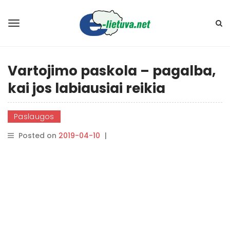
Vartojimo paskola – pagalba,
kai jos labiausiai reikia
Paslaugos
Posted on
2019-04-10
|
By
rasytojas