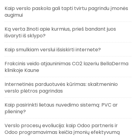
Kaip verslo paskola gali tapti tvirtu pagrindu įmonės
augimui
Ką verta žinoti apie kurmius, prieš bandant juos
išvaryti iš sklypo?
Kaip smulkiam verslui išsiskirti internete?
Frakcinis veido atjauninimas CO2 lazeriu BellaDerma
klinikoje Kaune
Internetinės parduotuvės kūrimas: skaitmeninio
verslo plėtros pagrindas
Kaip pasirinkti lietaus nuvedimo sistemą: PVC ar
plieninę?
Verslo procesų evoliucija: kaip Odoo partneris ir
Odoo programavimas keičia įmonių efektyvumą