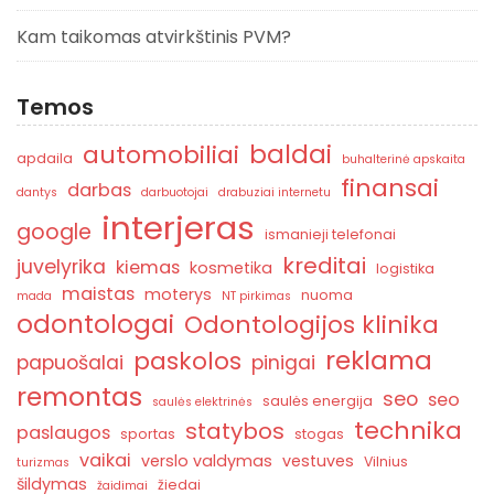
Kam taikomas atvirkštinis PVM?
Temos
baldai
automobiliai
apdaila
buhalterinė apskaita
finansai
darbas
dantys
darbuotojai
drabuziai internetu
interjeras
google
ismanieji telefonai
kreditai
juvelyrika
kiemas
kosmetika
logistika
maistas
moterys
nuoma
mada
NT pirkimas
odontologai
Odontologijos klinika
reklama
paskolos
papuošalai
pinigai
remontas
seo
seo
saulės energija
saulės elektrinės
technika
statybos
paslaugos
sportas
stogas
vaikai
verslo valdymas
vestuves
Vilnius
turizmas
šildymas
žiedai
žaidimai