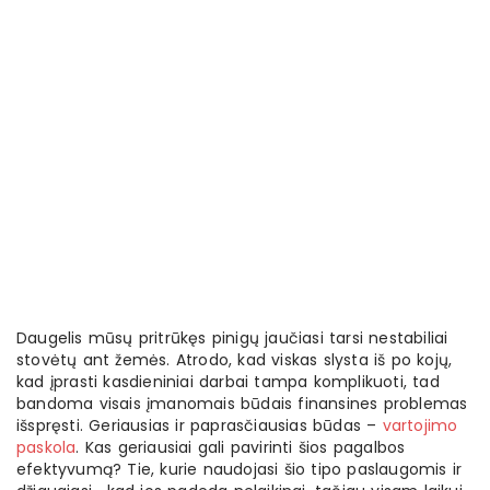
Daugelis mūsų pritrūkęs pinigų jaučiasi tarsi nestabiliai
stovėtų ant žemės. Atrodo, kad viskas slysta iš po kojų,
kad įprasti kasdieniniai darbai tampa komplikuoti, tad
bandoma visais įmanomais būdais finansines problemas
išspręsti. Geriausias ir paprasčiausias būdas –
vartojimo
paskola
. Kas geriausiai gali pavirinti šios pagalbos
efektyvumą? Tie, kurie naudojasi šio tipo paslaugomis ir