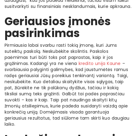
džiaugiasi, kad jos padeda nelaikinai, tačiau visam laikui
susitvarkyti su finansiniais nesklandumais, kurie apkrauna.
Geriausios įmonės
pasirinkimas
Pirmiausia labai svarbu rasti tokią įmonę, kuri Jums
suteiktų paskolą. Neskubėkite skolintis. Paskolos
paėmimas turi būti toks pat paprastas, kaip ir jos
grąžinimas. Kadangi yra ne viena
kredito unija Kaune
–
svarbiausia palyginti galimybes, kad jaustumėtės ramus
radęs geriausiai Jūsų poreikius tenkinantį variantą. Taigi,
neskubėkite. Kuo detaliau skaitykite visas sąlygas, taip
pat, žiūrėkite ne tik palūkanų dydžius, tačiau ir kokią
tiksliai sumą teks grąžinti. Galbūt tai padės paprasčiau
suvokti – kas ir kaip. Taip pat naudinga skaityti kitų
žmonių atsiliepimus, kurie padeda susidaryti vaizdą apie
konkrečią uniją. Domėjimasis visada garantuoja
geriausius rezultatus, tad siūlome tam skirti kuo daugiau
laiko.