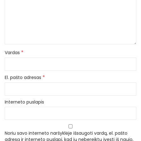
*
Vardas
*
El. pašto adresas
Interneto puslapis
Noriu savo interneto naršyklėje išsaugoti vardą, el. pašto
adresą ir interneto puslapį, kad jų nebereiktų įvesti iš naujo,