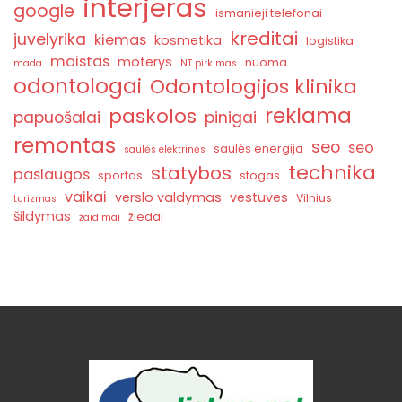
interjeras
google
ismanieji telefonai
kreditai
juvelyrika
kiemas
kosmetika
logistika
maistas
moterys
nuoma
mada
NT pirkimas
odontologai
Odontologijos klinika
reklama
paskolos
papuošalai
pinigai
remontas
seo
seo
saulės energija
saulės elektrinės
technika
statybos
paslaugos
sportas
stogas
vaikai
verslo valdymas
vestuves
Vilnius
turizmas
šildymas
žiedai
žaidimai