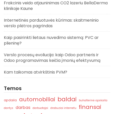
Frakcinis veido atjauninimas CO2 lazeriu BellaDerma
klinikoje Kaune
Internetinės parduotuvės kūrimas: skaitmeninio
verslo plėtros pagrindas
Kaip pasirinkti lietaus nuvedimo sistemą: PVC ar
plieninę?
Verslo procesų evoliucija: kaip Odoo partneris ir
Odoo programavimas keičia įmonių efektyvumą
Kam taikomas atvirkštinis PVM?
Temos
baldai
automobiliai
apdaila
buhalterinė apskaita
finansai
darbas
dantys
darbuotojai
drabuziai internetu