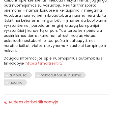
Kalbant apie kemperius, niekada nekyla mintis, jog jis gali
būti nuomojamas su vairuotoju. Nes tai transporto
priemonė – namai, kuriuose ir keliaujama ir miegama.
Autobusų nuoma bei mikroautobusų nuoma nėra skirta
išskirtinai kelionėms, jie gali būti ir įmonės darbuotojams
vykstantiems į parodą ar renginį, draugų kompanijai
vykstančiai į koncertą ar pan. Tuo tarpu kemperis yra
pasirinkimas tiems, kurie nori atrasti naujas vietas,
pakeliauti neskubant, o tuo pačiu ir sutaupyti, nes
nereikia ieškoti vietos nakvynėms – sustojai kempinge ir
nakvoji.
Daugiau informacijos apie nuomojamus automobilius
tinklalapyje
https://smartrent.lt/
autobusai
mikroautobusu nuoma
nuoma
Rudens darbai šiltnamyje