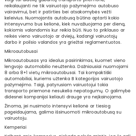
reikalaujanti ne tik vairuotojo pažymėjimo autobuso
vairavimui, bet ir patirties bei atsakomybės vežti
keleivius. Nuomojantis autobusą būtina aptarti kokio
intensyvumo bus kelionė, kiek nuvažiuojama per dieną,
kokiomis valandomis kur reikia būti. Nuo to priklauso ar
reikės vieno vairuotojo ar dviejų, kadangi vairuotojų
darbo ir poilsio valandos yra griežtai reglamentuotos.
Mikroautobusai
Mikroautobusas yra idealus pasirinkimas, kuomet vieno
lengvojo automobilio neužtenka. Dažniausiai nuomojami
8 arba 8+1 vietų mikroautobusai. Tai kompaktiški
automobiliai, kuriems užtenka B kategorijos vairuotojo
pažymėjimo. Taigi, patyrusiam vairuotojui tokia
transporto priemonė nesukelia nepatogumų. O galimybė
didesnei kompanijai keliauti drauge yra neįkainojama.
Žinoma, jei nusimato intensyvi kelionė ar tiesiog
pageidaujama, galima išsinuomoti mikroautobusą su
vairuotoju.
Kemperiai