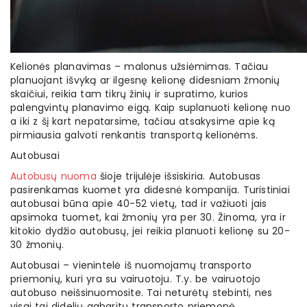
Kelionės planavimas – malonus užsiėmimas. Tačiau
planuojant išvyką ar ilgesnę kelionę didesniam žmonių
skaičiui, reikia tam tikrų žinių ir supratimo, kurios
palengvintų planavimo eigą. Kaip suplanuoti kelionę nuo
a iki z šį kart nepatarsime, tačiau atsakysime apie ką
pirmiausia galvoti renkantis transportą kelionėms.
Autobusai
Autobusų nuoma
šioje trijulėje išsiskiria. Autobusas
pasirenkamas kuomet yra didesnė kompanija. Turistiniai
autobusai būna apie 40-52 vietų, tad ir važiuoti jais
apsimoka tuomet, kai žmonių yra per 30. Žinoma, yra ir
kitokio dydžio autobusų, jei reikia planuoti kelionę su 20-
30 žmonių.
Autobusai – vienintelė iš nuomojamų transporto
priemonių, kuri yra su vairuotoju. T.y. be vairuotojo
autobuso neišsinuomosite. Tai neturėtų stebinti, nes
visgi tai didelių gabaritų transporto priemonė,