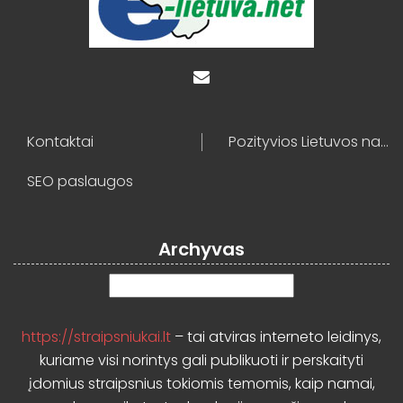
Kontaktai
Pozityvios Lietuvos naujienos
SEO paslaugos
Archyvas
Archyvas
https://straipsniukai.lt
– tai atviras interneto leidinys,
kuriame visi norintys gali publikuoti ir perskaityti
įdomius straipsnius tokiomis temomis, kaip namai,