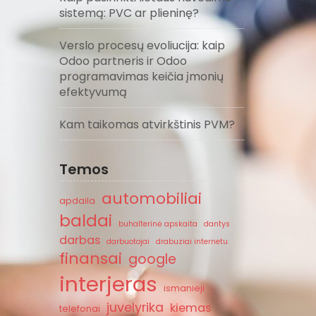
sistemą: PVC ar plieninę?
Verslo procesų evoliucija: kaip
Odoo partneris ir Odoo
programavimas keičia įmonių
efektyvumą
Kam taikomas atvirkštinis PVM?
Temos
automobiliai
apdaila
baldai
buhalterinė apskaita
dantys
darbas
darbuotojai
drabuziai internetu
finansai
google
interjeras
ismanieji
juvelyrika
kiemas
telefonai