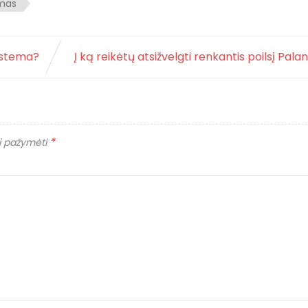
ymas
istema?
Į ką reikėtų atsižvelgti renkantis poilsį Pala
*
ai pažymėti