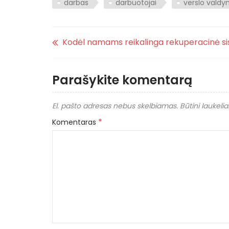
darbas
darbuotojai
verslo vald
Kodėl namams reikalinga rekuperacinė s
Parašykite komentarą
El. pašto adresas nebus skelbiamas.
Būtini laukeli
*
Komentaras