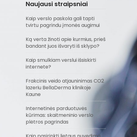
Naujausi straipsniai
Kaip verslo paskola gali tapti
tvirtu pagrindu įmonės augimui
Ką verta žinoti apie kurmius, prieš
bandant juos išvaryti iš sklypo?
Kaip smulkiam verslui išsiskirti
internete?
Frakcinis veido atjauninimas CO2
lazeriu BellaDerma klinikoje
Kaune
Internetinės parduotuvės
kūrimas: skaitmeninio verslo
plėtros pagrindas
Kaip pasirinkti lietaus nuvedimo