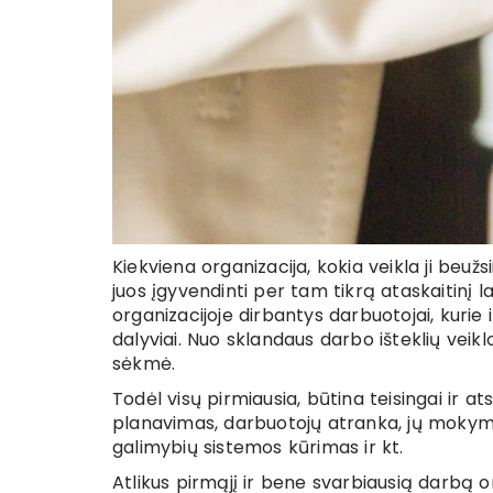
Kiekviena organizacija, kokia veikla ji beužsi
juos įgyvendinti per tam tikrą ataskaitinį l
organizacijoje dirbantys darbuotojai, kurie
dalyviai. Nuo sklandaus darbo išteklių veik
sėkmė.
Todėl visų pirmiausia, būtina teisingai ir at
planavimas, darbuotojų atranka, jų mokyma
galimybių sistemos kūrimas ir kt.
Atlikus pirmąjį ir bene svarbiausią darbą or