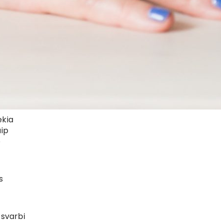
ekia
aip
o
s
s
 svarbi