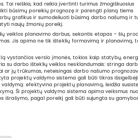
. Tai reiškia, kad reikia įvertinti turimus žmogiškuosius
, atlikti būsimų poreikių prognozę ir parengti planą tiems
darbų grafikus ir sumodeliuoti būsimą darbo našumą ir t
tyti naujų žmonių poreikį.
klių veiklos planavimo darbus, sekantis etapas – šių pro
mas. Jis apima ne tik išteklių formavimą ir planavimą, t
lą vystančios verslo įmonės, tokios kaip statybų, energ
uria su darbo išteklių veiklos nesklandumais: stringa dar
ojai ar jų trūkumas, neteisingas darbo našumo prognoza
taikyta projektų valdymo sistema gali būti tikras išsigelbėj
valdymą: efektyvina projektų planavimą, leidžia susist
rkymą. Ši projektų valdymo sistema apima veiksmus nu
s išrašymo, pagal poreikį gali būti sujungta su gamybo