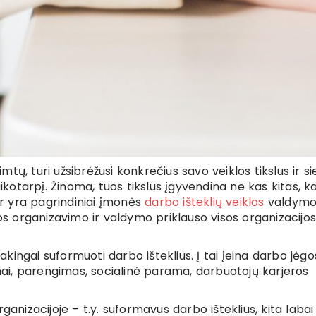
imtų, turi užsibrėžusi konkrečius savo veiklos tikslus ir si
aikotarpį. Žinoma, tuos tikslus įgyvendina ne kas kitas, k
 ir yra pagrindiniai įmonės
darbo išteklių veiklos
valdym
los organizavimo ir valdymo priklauso visos organizacijo
sakingai suformuoti darbo išteklius. Į tai įeina darbo jėgo
i, parengimas, socialinė parama, darbuotojų karjeros
ganizacijoje – t.y. suformavus darbo išteklius, kita labai