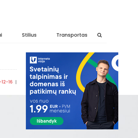
i
Stilius
Transportas
-12-16
|
By
rasytojas