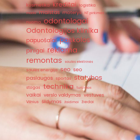
kreditai
kosmetika
logistika
maistas
moterys
mada
NT pirkimas
odontologai
nuoma
Odontologijos klinika
paskolos
papuošalai
reklama
pinigai
remontas
saulės elektrinės
seo
seo
saulės energija
statybos
paslaugos
sportas
technika
stogas
turizmas
vaikai
verslo valdymas
vestuves
šildymas
Vilnius
žiedai
žaidimai