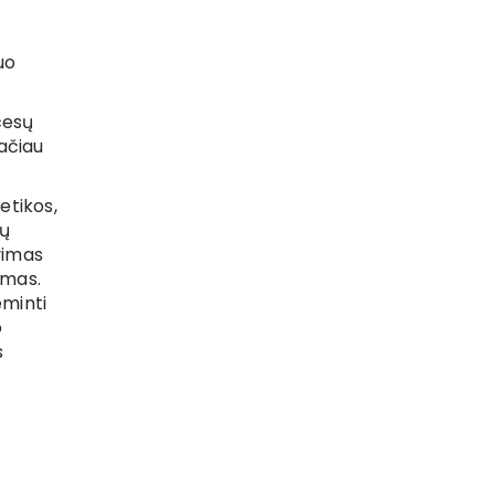
uo
cesų
ačiau
etikos,
bų
vimas
imas.
eminti
o
s