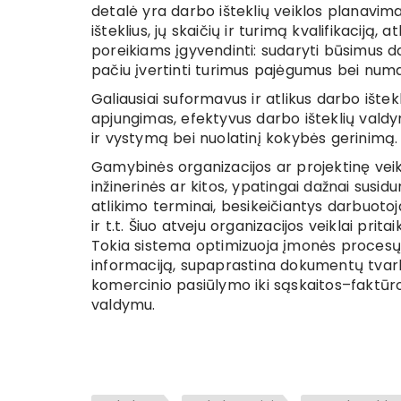
detalė yra darbo išteklių veiklos planavimas
išteklius, jų skaičių ir turimą kvalifikaciją
poreikiams įgyvendinti: sudaryti būsimus 
pačiu įvertinti turimus pajėgumus bei numa
Galiausiai suformavus ir atlikus darbo ište
apjungimas, efektyvus darbo išteklių valdy
ir vystymą bei nuolatinį kokybės gerinimą.
Gamybinės organizacijos ar projektinę veik
inžinerinės ar kitos, ypatingai dažnai susid
atlikimo terminai, besikeičiantys darbuot
ir t.t. Šiuo atveju organizacijos veiklai pri
Tokia sistema optimizuoja įmonės procesų 
informaciją, supaprastina dokumentų tva
komercinio pasiūlymo iki sąskaitos–faktūro
valdymu.