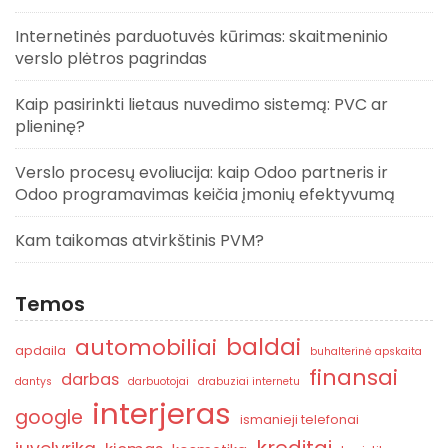
Internetinės parduotuvės kūrimas: skaitmeninio
verslo plėtros pagrindas
Kaip pasirinkti lietaus nuvedimo sistemą: PVC ar
plieninę?
Verslo procesų evoliucija: kaip Odoo partneris ir
Odoo programavimas keičia įmonių efektyvumą
Kam taikomas atvirkštinis PVM?
Temos
baldai
automobiliai
apdaila
buhalterinė apskaita
finansai
darbas
dantys
darbuotojai
drabuziai internetu
interjeras
google
ismanieji telefonai