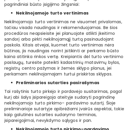
pagrindiniai būsto įsigijimo žingsniai:
Nekilnojamojo turto vertinimas
Nekilnojamojo turto vertinimas ne visuomet privalomas,
tačiau visada naudingas ir rekomenduojamas. Be šios
procedūros neapsieisite jei planuojate atlikti įkeitimo
sandorį arba pirkti nekilnojamąjį turtą pasinaudojant
paskola. Kitais atvejai, kuomet turto vertinimas nėra
būtinas, jis naudingas norint įsitikinti ar perkamo būsto
kaina atitinka rinkos vertę. Kreipiantis dėl turto vertinimo
paslaugų, turėsite pateikti kadastrinių matavimų bylas,
registrų centro pažymas ir žemės sklypo planus, jei
perkamam nekilnojamajam turtui priskirtas sklypas.
Preliminarios sutarties pasirašymas
Tai rašytinis turto pirkėjo ir pardavėjo susitarimas, pagal
kurį abi šalys įsipareigoja ateityje sudaryti pagrindinę
nekilnojamojo turto pirkimo– pardavimo sutartį. Šioje
preliminarioje sutartyje apibrėžiami įvairūs aspektai, tokie
kaip galutinės sutarties sudarymo terminas,
įsipareigojimai, nevykdymo sąlygos ir pan.
Nekilnojamojo turto pirkimo–pardavimo