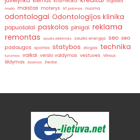
kreditai
juvelyrika
kiemas
kosmetika
logistika
maistas
moterys
nuoma
mada
NT pirkimas
odontologai
Odontologijos klinika
reklama
paskolos
papuošalai
pinigai
remontas
seo
seo
saulės energija
saulės elektrinės
technika
statybos
paslaugos
sportas
stogas
vaikai
verslo valdymas
vestuves
Vilnius
turizmas
šildymas
žiedai
žaidimai