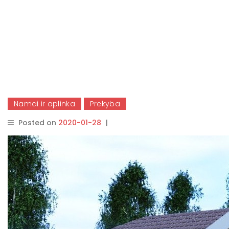
Namai ir aplinka
Prekyba
Posted on
2020-01-28
|
By
rasytojas