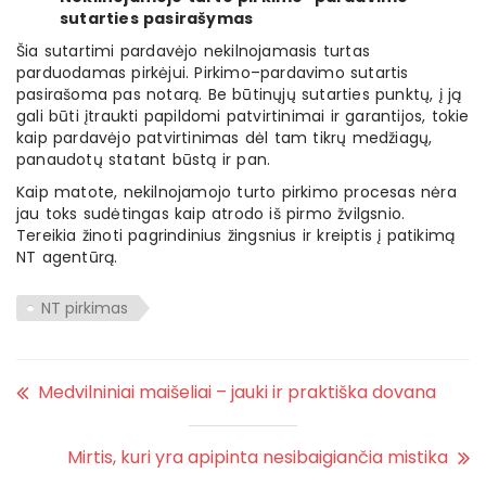
sutarties pasirašymas
Šia sutartimi pardavėjo nekilnojamasis turtas
parduodamas pirkėjui. Pirkimo–pardavimo sutartis
pasirašoma pas notarą. Be būtinųjų sutarties punktų, į ją
gali būti įtraukti papildomi patvirtinimai ir garantijos, tokie
kaip pardavėjo patvirtinimas dėl tam tikrų medžiagų,
panaudotų statant būstą ir pan.
Kaip matote, nekilnojamojo turto pirkimo procesas nėra
jau toks sudėtingas kaip atrodo iš pirmo žvilgsnio.
Tereikia žinoti pagrindinius žingsnius ir kreiptis į patikimą
NT agentūrą.
NT pirkimas
Medvilniniai maišeliai – jauki ir praktiška dovana
Mirtis, kuri yra apipinta nesibaigiančia mistika