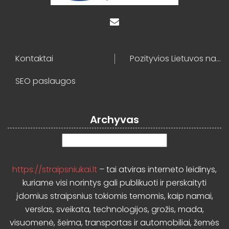
Kontaktai
Pozityvios Lietuvos naujienos
SEO paslaugos
Archyvas
Archyvas
https://straipsniukai.lt
– tai atviras interneto leidinys,
kuriame visi norintys gali publikuoti ir perskaityti
įdomius straipsnius tokiomis temomis, kaip namai,
verslas, sveikata, technologijos, grožis, mada,
visuomenė, šeima, transportas ir automobiliai, žemės