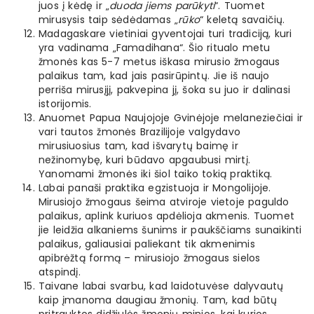
juos į kėdę ir „
duoda jiems parūkyti
“. Tuomet
mirusysis taip sėdėdamas „
rūko
“ keletą savaičių.
Madagaskare vietiniai gyventojai turi tradiciją, kuri
yra vadinama „Famadihana“. Šio ritualo metu
žmonės kas 5-7 metus iškasa mirusio žmogaus
palaikus tam, kad jais pasirūpintų. Jie iš naujo
perriša mirusįjį, pakvepina jį, šoka su juo ir dalinasi
istorijomis.
Anuomet Papua Naujojoje Gvinėjoje melaneziečiai ir
vari tautos žmonės Brazilijoje valgydavo
mirusiuosius tam, kad išvarytų baimę ir
nežinomybę, kuri būdavo apgaubusi mirtį.
Yanomami žmonės iki šiol taiko tokią praktiką.
Labai panaši praktika egzistuoja ir Mongolijoje.
Mirusiojo žmogaus šeima atviroje vietoje paguldo
palaikus, aplink kuriuos apdėlioja akmenis. Tuomet
jie leidžia alkaniems šunims ir paukščiams sunaikinti
palaikus, galiausiai paliekant tik akmenimis
apibrėžtą formą – mirusiojo žmogaus sielos
atspindį.
Taivane labai svarbu, kad laidotuvėse dalyvautų
kaip įmanoma daugiau žmonių. Tam, kad būtų