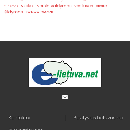
vaikai
verslo valdymas
vestuves
Vilnius
turizmas
šildymas
žiedai
žaidimai
Kontaktai
Pozityvios Lietuvos naujienos