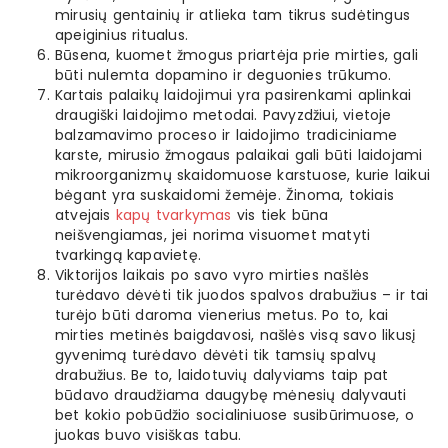
mirusių gentainių ir atlieka tam tikrus sudėtingus
apeiginius ritualus.
Būsena, kuomet žmogus priartėja prie mirties, gali
būti nulemta dopamino ir deguonies trūkumo.
Kartais palaikų laidojimui yra pasirenkami aplinkai
draugiški laidojimo metodai. Pavyzdžiui, vietoje
balzamavimo proceso ir laidojimo tradiciniame
karste, mirusio žmogaus palaikai gali būti laidojami
mikroorganizmų skaidomuose karstuose, kurie laikui
bėgant yra suskaidomi žemėje. Žinoma, tokiais
atvejais
kapų tvarkymas
vis tiek būna
neišvengiamas, jei norima visuomet matyti
tvarkingą kapavietę.
Viktorijos laikais po savo vyro mirties našlės
turėdavo dėvėti tik juodos spalvos drabužius – ir tai
turėjo būti daroma vienerius metus. Po to, kai
mirties metinės baigdavosi, našlės visą savo likusį
gyvenimą turėdavo dėvėti tik tamsių spalvų
drabužius. Be to, laidotuvių dalyviams taip pat
būdavo draudžiama daugybę mėnesių dalyvauti
bet kokio pobūdžio socialiniuose susibūrimuose, o
juokas buvo visiškas tabu.