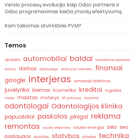
Verslo procesų evoliucija: kaip Odoo partneris ir
Odoo programavimas keičia įmonių efektyvumą
Kam taikomas atvirkštinis PVM?
Temos
baldai
automobiliai
apdaila
buhalterinė apskaita
finansai
darbas
dantys
darbuotojai
drabuziai internetu
interjeras
google
ismanieji telefonai
kreditai
juvelyrika
kiemas
kosmetika
logistika
maistas
moterys
nuoma
mada
NT pirkimas
odontologai
Odontologijos klinika
reklama
paskolos
papuošalai
pinigai
remontas
seo
seo
saulės energija
saulės elektrinės
technika
statybos
paslaugos
sportas
stogas