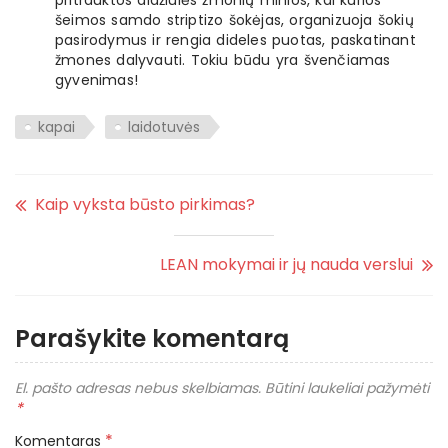
pritrauktos didžiulės žmonių minios, kai kurios
šeimos samdo striptizo šokėjas, organizuoja šokių
pasirodymus ir rengia dideles puotas, paskatinant
žmones dalyvauti. Tokiu būdu yra švenčiamas
gyvenimas!
kapai
laidotuvės
Kaip vyksta būsto pirkimas?
LEAN mokymai ir jų nauda verslui
Parašykite komentarą
El. pašto adresas nebus skelbiamas.
Būtini laukeliai pažymėti
*
*
Komentaras