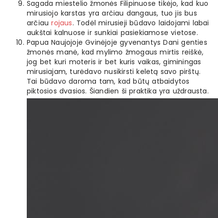
Sagada miestelio žmonės Filipinuose tikėjo, kad kuo
mirusiojo karstas yra arčiau dangaus, tuo jis bus
arčiau
rojaus
. Todėl mirusieji būdavo laidojami labai
aukštai kalnuose ir sunkiai pasiekiamose vietose.
Papua Naujojoje Gvinėjoje gyvenantys Dani genties
žmonės manė, kad mylimo žmogaus mirtis reiškė,
jog bet kuri moteris ir bet kuris vaikas, giminingas
mirusiajam, turėdavo nusikirsti keletą savo pirštų.
Tai būdavo daroma tam, kad būtų atbaidytos
piktosios dvasios. Šiandien ši praktika yra uždrausta.