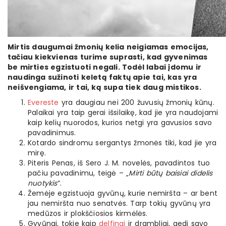
Mirtis daugumai žmonių kelia neigiamas emocijas,
tačiau kiekvienas turime suprasti, kad gyvenimas
be mirties egzistuoti negali. Todėl labai įdomu ir
naudinga sužinoti keletą faktų apie tai, kas yra
neišvengiama, ir tai, ką supa tiek daug mistikos.
Evereste
yra daugiau nei 200 žuvusių žmonių kūnų.
Palaikai yra taip gerai išsilaikę, kad jie yra naudojami
kaip kelių nuorodos, kurios netgi yra gavusios savo
pavadinimus.
Kotardo sindromu sergantys žmonės tiki, kad jie yra
mirę.
Piteris Penas, iš Sero J. M. novelės, pavadintos tuo
pačiu pavadinimu, teigė – „
Mirti būtų baisiai didelis
nuotykis
“.
Žemėje egzistuoja gyvūnų, kurie nemiršta – ar bent
jau nemiršta nuo senatvės. Tarp tokių gyvūnų yra
medūzos ir plokščiosios kirmėlės.
Gyvūnai, tokie kaip
delfinai
ir drambliai, gedi savo