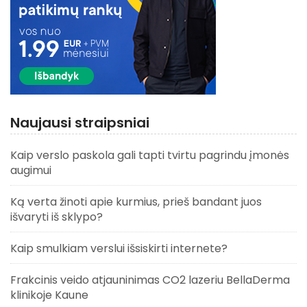
Naujausi straipsniai
Kaip verslo paskola gali tapti tvirtu pagrindu įmonės
augimui
Ką verta žinoti apie kurmius, prieš bandant juos
išvaryti iš sklypo?
Kaip smulkiam verslui išsiskirti internete?
Frakcinis veido atjauninimas CO2 lazeriu BellaDerma
klinikoje Kaune