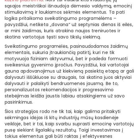
sąsajos meistriškai išnaudoja dėmesio valdymą, emocinį
stimuliavimą ir laukiamos sėkmės elementus. Ta pati
logika pritaikoma sveikatingumo programėlėms –
pavyzdžiui, netikėta „dovana“ už septynias dienas iš eilės,
ar mini žaidimas, kuris atrakina naujas treniruotes ir
skatina vartotojus tęsti savo tikslų siekimą.
Sveikatingumo programėlės, pasinaudodamos žaidimų
elementais, sukuria įtraukiančią patirtį, kuri ne tik
motyvuoja fiziniam aktyvumui, bet ir padeda formuoti
sveikesnius gyvenimo įpročius. Pavyzdžiui, kai vartotojai
gauna apdovanojimus už kiekvieną pasiektą etapą ar gali
dalyvauti iššūkiuose su draugais, tai skatina juos aktyviai
dalyvauti ir palaikyti bendruomenės jausmą. Be to,
personalizuotos rekomendacijos ir progresavimo
stebėjimas leidžia jaustis labiau atsakingiems už savo
pasirinkimus.
Šios strategijos rodo ne tik tai, kaip galima pritaikyti
sėkmingas idėjas iš kitų industrijų mūsų kasdienėje
veikloje, bet ir tai, kaip svarbu suprasti emocinę vartotojų
pusę siekiant ilgalaikių rezultatų. Taigi investavimas į
tokius elementus gali būti raktas į efektyvesnes