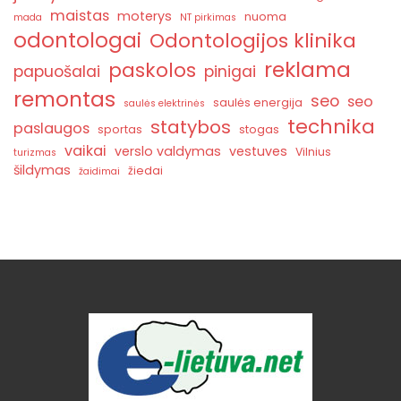
maistas
moterys
nuoma
mada
NT pirkimas
odontologai
Odontologijos klinika
reklama
paskolos
papuošalai
pinigai
remontas
seo
seo
saulės energija
saulės elektrinės
technika
statybos
paslaugos
sportas
stogas
vaikai
verslo valdymas
vestuves
Vilnius
turizmas
šildymas
žiedai
žaidimai