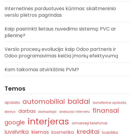
Internetinės parduotuvės kūrimas: skaitmeninio
verslo plėtros pagrindas
Kaip pasirinkti lietaus nuvedimo sistemą: PVC ar
plieninę?
Verslo procesų evoliucija: kaip Odoo partneris ir
Odoo programavimas keičia įmonių efektyvumą
Kam taikomas atvirkštinis PVM?
Temos
baldai
automobiliai
apdaila
buhalterinė apskaita
finansai
darbas
dantys
darbuotojai
drabuziai internetu
interjeras
google
ismanieji telefonai
kreditai
juvelyrika
kiemas
kosmetika
logistika