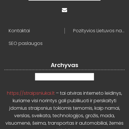
Kontaktai
Pozityvios Lietuvos naujienos
SEO paslaugos
Archyvas
Archyvas
https://straipsniukai.lt
– tai atviras interneto leidinys,
kuriame visi norintys gali publikuoti ir perskaityti
įdomius straipsnius tokiomis temomis, kaip namai,
verslas, sveikata, technologijos, grožis, mada,
visuomenė, šeima, transportas ir automobiliai, žemės