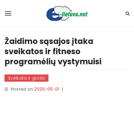
Žaidimo sąsajos įtaka
sveikatos ir fitneso
programėlių vystymuisi
Sveikata ir grožis
Posted on
2025-05-01
|
By
rasytojas