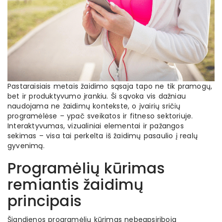
Pastaraisiais metais žaidimo sąsaja tapo ne tik pramogų,
bet ir produktyvumo įrankiu. Ši sąvoka vis dažniau
naudojama ne žaidimų kontekste, o įvairių sričių
programėlėse – ypač sveikatos ir fitneso sektoriuje.
Interaktyvumas, vizualiniai elementai ir pažangos
sekimas – visa tai perkelta iš žaidimų pasaulio į realų
gyvenimą.
Programėlių kūrimas
remiantis žaidimų
principais
Šiandienos programėlių kūrimas nebeapsiriboja