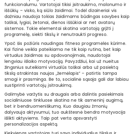
funkcionalumu. Vartotojai tikisi įsitraukimo, malonumo ir
iššūkių – visko, ką siūlo žaidimai. Todėl dizaineriai vis
dažniau naudoja tokias žaidimams būdingas savybes kaip
taškai, lygiai, žetonai, dienos iššūkiai ar net avatarų
sistemos. Tokie elementai skatina vartotoją grįžti į
programėlę, siekti tikslų ir nenutraukti progreso.
Ypač šis požiūris naudingas fitneso programėlės kūrime.
Kai fizinė veikla pateikiama ne tik kaip rutina, bet kaip
virtualus žaidimas su apdovanojimais, naudotojai
lengviau išlaiko motyvaciją. Pavyzdžiui, kai už nueitus
žingsnius suteikiami virtualūs taškai arba už pasiektą
tikslą atrakintas naujas „žemėlapis“ – patirtis tampa
smagi ir prasminga. Be to, socialinė sąsaja gali dar labiau
sustiprinti vartotojų įsitraukimą.
Galimybė varžytis su draugais arba dalintis pasiekimais
socialiniuose tinkluose skatina ne tik asmeninį augimą,
bet ir bendruomeniškumą. Kuo daugiau žmonių
dalyvauja aktyvumui, tuo aukštesnė bendra motyvacija
išlikti aktyviems. Taip pat verta apsvarstyti
personalizacijos aspektą.
Kiekvienas vartotojas turi savo individualius tikslus ir