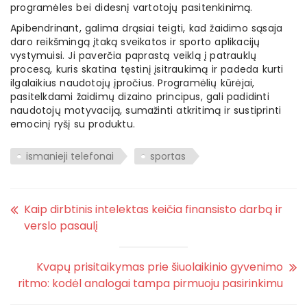
programėles bei didesnį vartotojų pasitenkinimą.
Apibendrinant, galima drąsiai teigti, kad žaidimo sąsaja
daro reikšmingą įtaką sveikatos ir sporto aplikacijų
vystymuisi. Ji paverčia paprastą veiklą į patrauklų
procesą, kuris skatina tęstinį įsitraukimą ir padeda kurti
ilgalaikius naudotojų įpročius. Programėlių kūrėjai,
pasitelkdami žaidimų dizaino principus, gali padidinti
naudotojų motyvaciją, sumažinti atkritimą ir sustiprinti
emocinį ryšį su produktu.
ismanieji telefonai
sportas
Kaip dirbtinis intelektas keičia finansisto darbą ir
verslo pasaulį
Kvapų prisitaikymas prie šiuolaikinio gyvenimo
ritmo: kodėl analogai tampa pirmuoju pasirinkimu