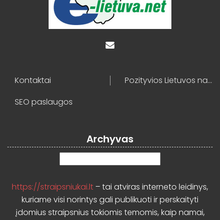
Kontaktai
Pozityvios Lietuvos naujienos
SEO paslaugos
Archyvas
Archyvas
https://straipsniukai.lt
– tai atviras interneto leidinys,
kuriame visi norintys gali publikuoti ir perskaityti
įdomius straipsnius tokiomis temomis, kaip namai,