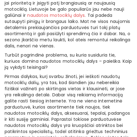
jai prioritetą ir įsigyti patį brangiausią ar naujausią
motociklą. Lietuvoje be galo populiarūs jau nebe nauji
galiūnai ir
naudotos motociklų dalys
. Tai padeda
sutaupyti pinigų ir brangaus laiko. Mat ne visos naujomis
detalėmis prekiaujančios parduotuvės turi tokį platų
asortimentą ir gali pasiūlyti sprendimą čia ir dabar. Na, o
sezono įkarščio metu laukti, kol ateis remontui reikalinga
dalis, nenori nė vienas.
Turbūt pagrindinė problema, su kuria susiduria tie,
kuriuos domina naudotos motociklų dalys – paieška. Kaip
ją vykdyti teisingai?
Pirmas dalykas, kurį svarbu žinoti, jei ieškoti naudotų
motociklų dalių, yra tas, kad šiandien jau nebereikia
fiziškai važinėti po skirtingas vietas ir klausinėti, ar jose
yra reikalinga detalė. Dabar visą reikiamą informaciją
galite rasti tiesiog internete. Yra ne viena internetinė
parduotuvė, kurios asortimente tiek naujos, tiek
naudotos motociklų dalys, aksesuarai, tepalai, padangos
ir kiti susiję gaminiai. Paprastai tokiose parduotuvėse
naudotos motociklų dalys yra kruopščiai atrinktos bei
patikrintos specialistų, todėl atitinka griežtus techninius