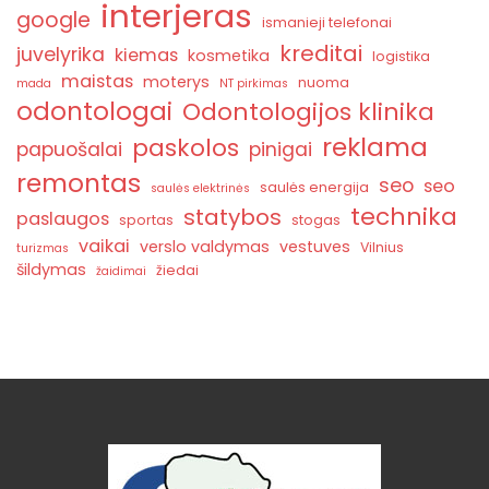
interjeras
google
ismanieji telefonai
kreditai
juvelyrika
kiemas
kosmetika
logistika
maistas
moterys
nuoma
mada
NT pirkimas
odontologai
Odontologijos klinika
reklama
paskolos
papuošalai
pinigai
remontas
seo
seo
saulės energija
saulės elektrinės
technika
statybos
paslaugos
sportas
stogas
vaikai
verslo valdymas
vestuves
Vilnius
turizmas
šildymas
žiedai
žaidimai