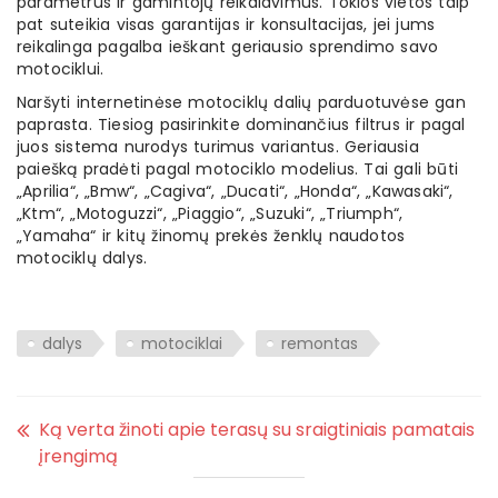
parametrus ir gamintojų reikalavimus. Tokios vietos taip
pat suteikia visas garantijas ir konsultacijas, jei jums
reikalinga pagalba ieškant geriausio sprendimo savo
motociklui.
Naršyti internetinėse motociklų dalių parduotuvėse gan
paprasta. Tiesiog pasirinkite dominančius filtrus ir pagal
juos sistema nurodys turimus variantus. Geriausia
paiešką pradėti pagal motociklo modelius. Tai gali būti
„Aprilia“, „Bmw“, „Cagiva“, „Ducati“, „Honda“, „Kawasaki“,
„Ktm“, „Motoguzzi“, „Piaggio“, „Suzuki“, „Triumph“,
„Yamaha“ ir kitų žinomų prekės ženklų naudotos
motociklų dalys.
dalys
motociklai
remontas
Ką verta žinoti apie terasų su sraigtiniais pamatais
įrengimą