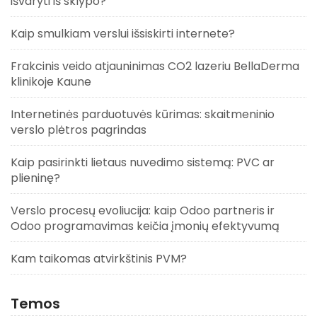
išvaryti iš sklypo?
Kaip smulkiam verslui išsiskirti internete?
Frakcinis veido atjauninimas CO2 lazeriu BellaDerma
klinikoje Kaune
Internetinės parduotuvės kūrimas: skaitmeninio
verslo plėtros pagrindas
Kaip pasirinkti lietaus nuvedimo sistemą: PVC ar
plieninę?
Verslo procesų evoliucija: kaip Odoo partneris ir
Odoo programavimas keičia įmonių efektyvumą
Kam taikomas atvirkštinis PVM?
Temos