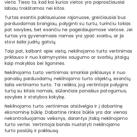
vieta. Tiesa ta, kad kai kurios vietos yra paprasčiausiai
labiau trokštamos nei kitos.
Turtas esantis paklausiuose rajonuose, greičiausiai bus
parduodamas brangiau, palyginti su turtu, turinčiu tokias
pat savybes, bet esančiu ne pageidaujamose vietose. Jei
turtas yra gyvenamasis namas yra ypač svarbu, ar jis
stovi šalia judrių gatvių.
Taip pat, kalbant apie vietą, nekilnojamo turto vertinimas
priklauso ir nuo kaimynystės saugumo ar svarbių įstaigų
kaip mokyklos bei ligoninės.
Nekilnojamo turto vertinimas smarkiai priklausys ir nuo
panašių parduodamų nekilnojamo turto objektų, esančių
šalia vertinamo turto. Tai reiškia, jog vertintojai palygins
turtą su kitais namais, siūlančiais panašius patogumus,
savybes ir statybos kokybę.
Nekilnojamo turto vertinimas atsižvelgia ir į dabartinę
ekonominę būklę. Dabartinė rinkos būklė yra dar vienas
nekontroliuojamas veiksnys, darantys įtaką nekilnojamo
turto vertei. Vertintojai bando nustatyti nekilnojamo
turto pasiūlą ir paklausą.