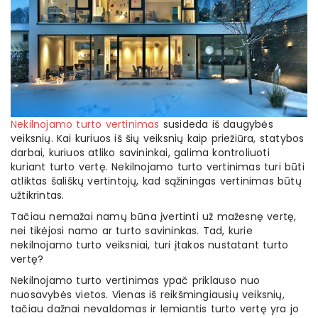
Nekilnojamo turto vertinimas
susideda iš daugybės
veiksnių. Kai kuriuos iš šių veiksnių kaip priežiūra, statybos
darbai, kuriuos atliko savininkai, galima kontroliuoti
kuriant turto vertę. Nekilnojamo turto vertinimas turi būti
atliktas šališkų vertintojų, kad sąžiningas vertinimas būtų
užtikrintas.
Tačiau nemažai namų būna įvertinti už mažesnę vertę,
nei tikėjosi namo ar turto savininkas. Tad, kurie
nekilnojamo turto veiksniai, turi įtakos nustatant turto
vertę?
Nekilnojamo turto vertinimas ypač priklauso nuo
nuosavybės vietos. Vienas iš reikšmingiausių veiksnių,
tačiau dažnai nevaldomas ir lemiantis turto vertę yra jo