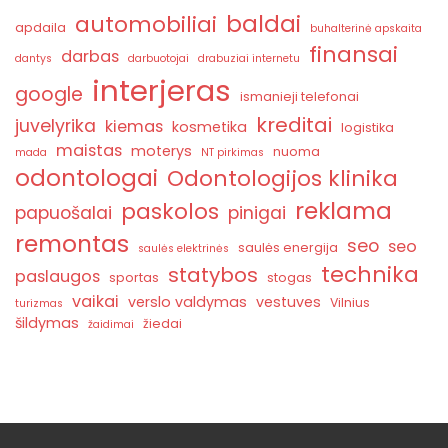
baldai
automobiliai
apdaila
buhalterinė apskaita
finansai
darbas
dantys
darbuotojai
drabuziai internetu
interjeras
google
ismanieji telefonai
kreditai
juvelyrika
kiemas
kosmetika
logistika
maistas
moterys
nuoma
mada
NT pirkimas
odontologai
Odontologijos klinika
reklama
paskolos
papuošalai
pinigai
remontas
seo
seo
saulės energija
saulės elektrinės
technika
statybos
paslaugos
sportas
stogas
vaikai
verslo valdymas
vestuves
Vilnius
turizmas
šildymas
žiedai
žaidimai