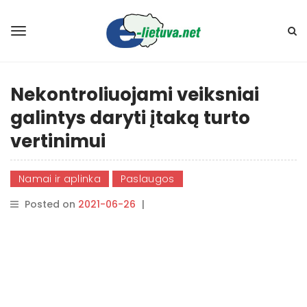
Nekontroliuojami veiksniai
galintys daryti įtaką turto
vertinimui
Namai ir aplinka
Paslaugos
Posted on
2021-06-26
|
By
rasytojas