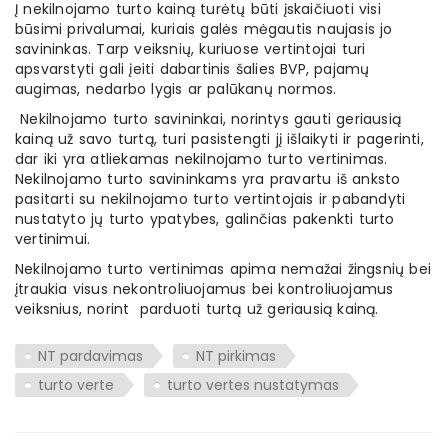
Į nekilnojamo turto kainą turėtų būti įskaičiuoti visi
būsimi privalumai, kuriais galės mėgautis naujasis jo
savininkas. Tarp veiksnių, kuriuose vertintojai turi
apsvarstyti gali įeiti dabartinis šalies BVP, pajamų
augimas, nedarbo lygis ar palūkanų normos.
Nekilnojamo turto savininkai, norintys gauti geriausią
kainą už savo turtą, turi pasistengti jį išlaikyti ir pagerinti,
dar iki yra atliekamas nekilnojamo turto vertinimas.
Nekilnojamo turto savininkams yra pravartu iš anksto
pasitarti su nekilnojamo turto vertintojais ir pabandyti
nustatyto jų turto ypatybes, galinčias pakenkti turto
vertinimui.
Nekilnojamo turto vertinimas apima nemažai žingsnių bei
įtraukia visus nekontroliuojamus bei kontroliuojamus
veiksnius, norint parduoti turtą už geriausią kainą.
NT pardavimas
NT pirkimas
turto verte
turto vertes nustatymas