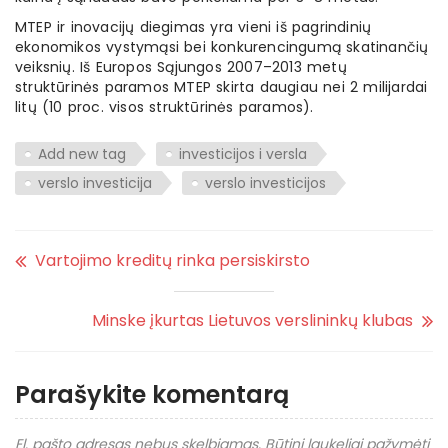
MTEP ir inovacijų diegimas yra vieni iš pagrindinių
ekonomikos vystymąsi bei konkurencingumą skatinančių
veiksnių. Iš Europos Sąjungos 2007–2013 metų
struktūrinės paramos MTEP skirta daugiau nei 2 milijardai
litų (10 proc. visos struktūrinės paramos).
Add new tag
investicijos i versla
verslo investicija
verslo investicijos
Vartojimo kreditų rinka persiskirsto
Minske įkurtas Lietuvos verslininkų klubas
Parašykite komentarą
El. pašto adresas nebus skelbiamas.
Būtini laukeliai pažymėti