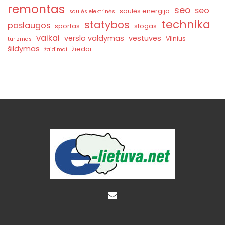
remontas
seo
seo
saulės energija
saulės elektrinės
technika
statybos
paslaugos
sportas
stogas
vaikai
verslo valdymas
vestuves
Vilnius
turizmas
šildymas
žiedai
žaidimai