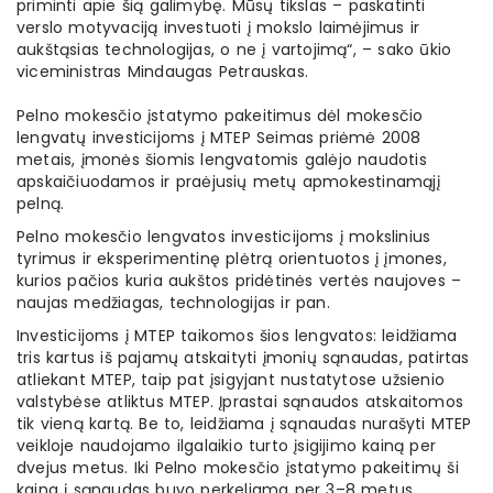
priminti apie šią galimybę. Mūsų tikslas – paskatinti
verslo motyvaciją investuoti į mokslo laimėjimus ir
aukštąsias technologijas, o ne į vartojimą“, – sako ūkio
viceministras Mindaugas Petrauskas.
Pelno mokesčio įstatymo pakeitimus dėl mokesčio
lengvatų investicijoms į MTEP Seimas priėmė 2008
metais, įmonės šiomis lengvatomis galėjo naudotis
apskaičiuodamos ir praėjusių metų apmokestinamąjį
pelną.
Pelno mokesčio lengvatos investicijoms į mokslinius
tyrimus ir eksperimentinę plėtrą orientuotos į įmones,
kurios pačios kuria aukštos pridėtinės vertės naujoves –
naujas medžiagas, technologijas ir pan.
Investicijoms į MTEP taikomos šios lengvatos: leidžiama
tris kartus iš pajamų atskaityti įmonių sąnaudas, patirtas
atliekant MTEP, taip pat įsigyjant nustatytose užsienio
valstybėse atliktus MTEP. Įprastai sąnaudos atskaitomos
tik vieną kartą. Be to, leidžiama į sąnaudas nurašyti MTEP
veikloje naudojamo ilgalaikio turto įsigijimo kainą per
dvejus metus. Iki Pelno mokesčio įstatymo pakeitimų ši
kaina į sąnaudas buvo perkeliama per 3–8 metus.