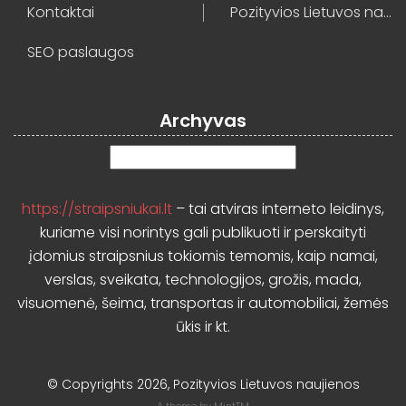
Kontaktai
Pozityvios Lietuvos naujienos
SEO paslaugos
Archyvas
Archyvas
https://straipsniukai.lt
– tai atviras interneto leidinys,
kuriame visi norintys gali publikuoti ir perskaityti
įdomius straipsnius tokiomis temomis, kaip namai,
verslas, sveikata, technologijos, grožis, mada,
visuomenė, šeima, transportas ir automobiliai, žemės
ūkis ir kt.
© Copyrights 2026, Pozityvios Lietuvos naujienos