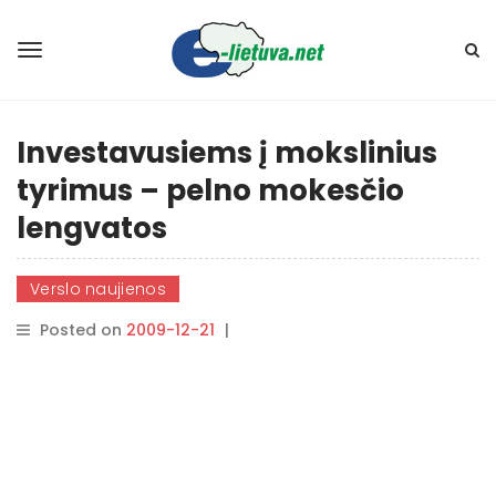
Investavusiems į mokslinius
tyrimus – pelno mokesčio
lengvatos
Verslo naujienos
Posted on
2009-12-21
|
By
rasytojas