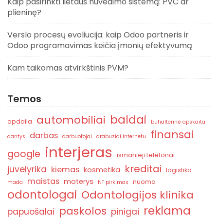
Kaip pasirinkti lietaus nuvedimo sistemą: PVC ar
plieninę?
Verslo procesų evoliucija: kaip Odoo partneris ir
Odoo programavimas keičia įmonių efektyvumą
Kam taikomas atvirkštinis PVM?
Temos
baldai
automobiliai
apdaila
buhalterinė apskaita
finansai
darbas
dantys
darbuotojai
drabuziai internetu
interjeras
google
ismanieji telefonai
kreditai
juvelyrika
kiemas
kosmetika
logistika
maistas
moterys
nuoma
mada
NT pirkimas
odontologai
Odontologijos klinika
reklama
paskolos
papuošalai
pinigai