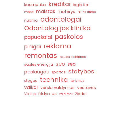
kreditai
kosmetika
logistika
maistas
moterys
mada
NT pirkimas
odontologai
nuoma
Odontologijos klinika
paskolos
papuošalai
reklama
pinigai
remontas
saulės elektrinės
seo
seo
saulės energija
statybos
paslaugos
sportas
technika
stogas
turizmas
vaikai
verslo valdymas
vestuves
šildymas
Vilnius
žiedai
žaidimai