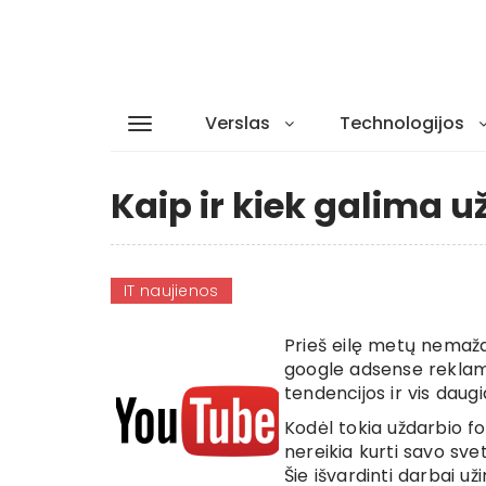
Verslas
Technologijos
Kaip ir kiek galima u
IT naujienos
Prieš eilę metų nemaža 
google adsense reklamos
tendencijos ir vis daug
Kodėl tokia uždarbio 
nereikia kurti savo sveta
Šie išvardinti darbai u