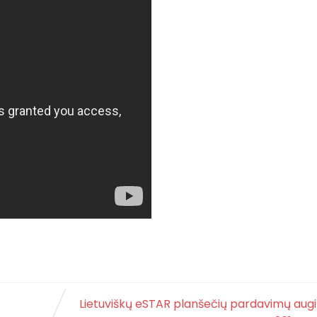
Lietuviškų eSTAR planšečių pardavimų aug