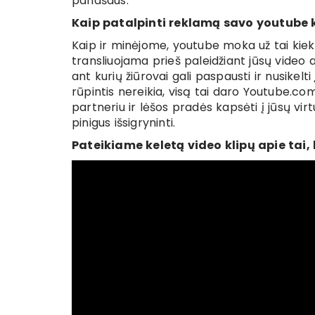
panašaus.
Kaip patalpinti reklamą savo youtube 
Kaip ir minėjome, youtube moka už tai kiek k
transliuojama prieš paleidžiant jūsų video 
ant kurių žiūrovai gali paspausti ir nusike
rūpintis nereikia, visą tai daro Youtube.co
partneriu ir lėšos pradės kapsėti į jūsų vir
pinigus išsigryninti.
Pateikiame keletą video klipų apie tai,