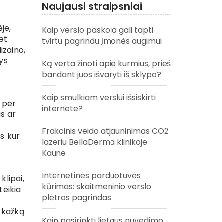
Naujausi straipsniai
je,
Kaip verslo paskola gali tapti
Bet
tvirtu pagrindu įmonės augimui
izaino,
ys
Ką verta žinoti apie kurmius, prieš
bandant juos išvaryti iš sklypo?
Kaip smulkiam verslui išsiskirti
ų per
internete?
as ar
Frakcinis veido atjauninimas CO2
us kur
lazeriu BellaDerma klinikoje
Kaune
Internetinės parduotuvės
klipai,
kūrimas: skaitmeninio verslo
teikia
plėtros pagrindas
i kažką
Kaip pasirinkti lietaus nuvedimo