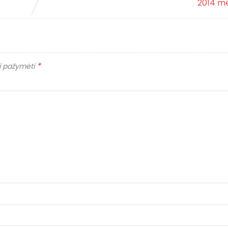
2014 me
*
ai pažymėti