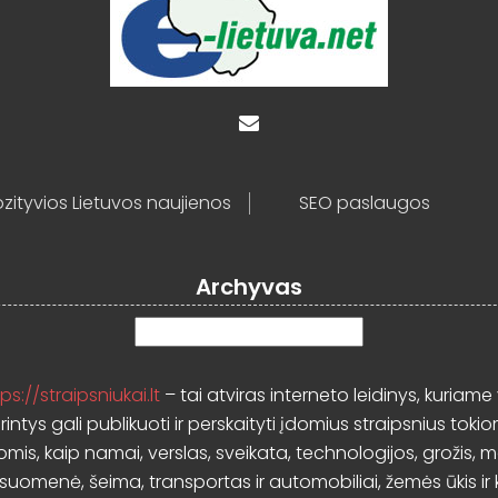
zityvios Lietuvos naujienos
SEO paslaugos
Archyvas
Archyvas
ps://straipsniukai.lt
– tai atviras interneto leidinys, kuriame 
rintys gali publikuoti ir perskaityti įdomius straipsnius tokio
mis, kaip namai, verslas, sveikata, technologijos, grožis, 
isuomenė, šeima, transportas ir automobiliai, žemės ūkis ir k