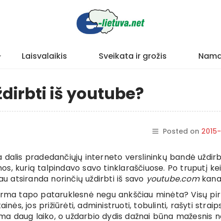
Laisvalaikis
Sveikata ir grožis
Nama
ždirbti iš youtube?
Posted on
2015-
dalis pradedančiųjų interneto verslininkų bandė uždirbt
, kurią talpindavo savo tinklaraščiuose. Po truputį kei
iau atsiranda norinčių uždirbti iš savo
youtube.com
kana
forma tapo pataruklesnė negu ankščiau minėta? Visų pi
inės, jos prižiūrėti, administruoti, tobulinti, rašyti straip
žima daug laiko, o uždarbio dydis dažnai būna mažesnis 