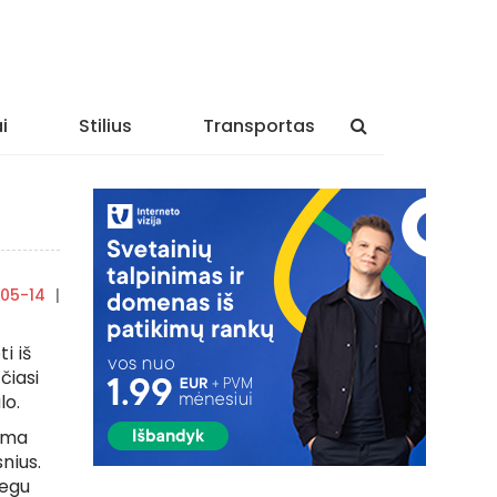
i
Stilius
Transportas
05-14
|
By
rasytojas
i iš
čiasi
lo.
rma
snius.
negu