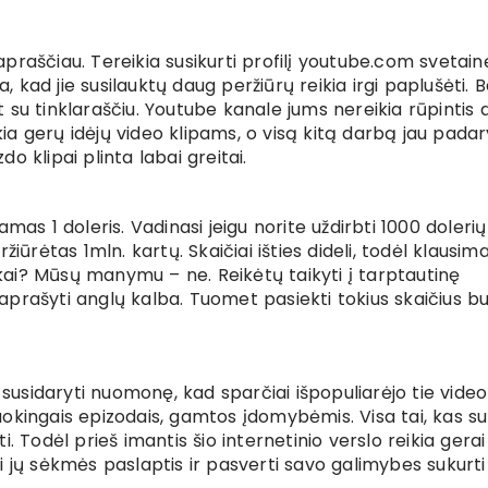
praščiau. Tereikia susikurti profilį youtube.com svetainė
a, kad jie susilauktų daug peržiūrų reikia irgi paplušėti. 
su tinklaraščiu. Youtube kanale jums nereikia rūpintis d
a gerų idėjų video klipams, o visą kitą darbą jau padar
do klipai plinta labai greitai.
mas 1 doleris. Vadinasi jeigu norite uždirbti 1000 doleri
iūrėtas 1mln. kartų. Skaičiai išties dideli, todėl klausim
inkai? Mūsų manymu – ne. Reikėtų taikyti į tarptautinę
r aprašyti anglų kalba. Tuomet pasiekti tokius skaičius b
susidaryti nuomonę, kad sparčiai išpopuliarėjo tie video 
 juokingais epizodais, gamtos įdomybėmis. Visa tai, kas su
. Todėl prieš imantis šio internetinio verslo reikia gerai
inti jų sėkmės paslaptis ir pasverti savo galimybes sukurt