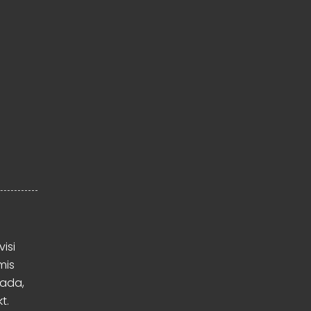
visi
mis
mada,
t.