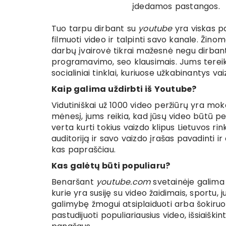
įdedamos pastangos.
Tuo tarpu dirbant su
youtube
yra viskas pa
filmuoti video ir talpinti savo kanale. Žinom
darbų įvairovė tikrai mažesnė negu dirbant 
programavimo, seo klausimais. Jums tereiki
socialiniai tinklai, kuriuose užkabinantys vaiz
Kaip galima uždirbti iš Youtube?
Vidutiniškai už 1000 video peržiūrų yra moka
mėnesį, jums reikia, kad jūsų video būtū perž
verta kurti tokius vaizdo klipus Lietuvos r
auditoriją ir savo vaizdo įrašas pavadinti i
kas papraščiau.
Kas galėtų būti populiaru?
Benaršant
youtube.com
svetainėje galima 
kurie yra susiję su video žaidimais, sportu,
galimybę žmogui atsiplaiduoti arba šokiruoti
pastudijuoti populiariausius video, išsiaišk