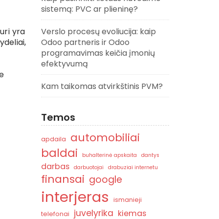
sistemą: PVC ar plieninę?
uri yra
Verslo procesų evoliucija: kaip
deliai,
Odoo partneris ir Odoo
programavimas keičia įmonių
efektyvumą
te
Kam taikomas atvirkštinis PVM?
Temos
automobiliai
apdaila
baldai
buhalterinė apskaita
dantys
darbas
darbuotojai
drabuziai internetu
finansai
google
interjeras
ismanieji
juvelyrika
kiemas
telefonai