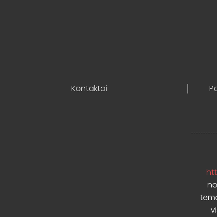
Kontaktai
Po
htt
no
temo
v