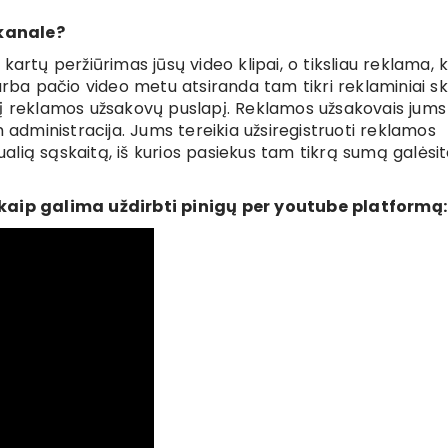
kanale?
artų peržiūrimas jūsų video klipai, o tiksliau reklama, k
arba pačio video metu atsiranda tam tikri reklaminiai sky
lti į reklamos užsakovų puslapį. Reklamos užsakovais jums
m administracija. Jums tereikia užsiregistruoti reklamos
tualią sąskaitą, iš kurios pasiekus tam tikrą sumą galėsi
 kaip galima uždirbti pinigų per youtube platformą: