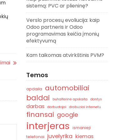
iam
sistemą: PVC ar plieninę?
okių
Verslo procesų evoliucija: kaip
Odoo partneris ir Odoo
programavimas keičia įmonių
efektyvumą
Kam taikomas atvirkštinis PVM?
pimai
Temos
automobiliai
apdaila
baldai
buhalterinė apskaita
dantys
darbas
darbuotojai
drabuziai internetu
finansai
google
interjeras
ismanieji
juvelyrika
kiemas
telefonai