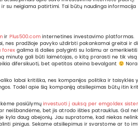
ir su neigiama patirtimi. Tai būtų naudinga informacija
m
ir
Plus500.com
internetines investavimo platformas.
, nes pradžioje pavyko uždirbti pakankamai greitai ir di
 forex
galima iš dalies palyginti su lošimu ar amerikietiš
ieną minutę gali būti laimėtojas, o kitą prarasti ne tik vis
 reikia difersikuoti, bet apetitas ateina bevalgant
Nora
iko labai kritiška, nes kompanijos politika ir taisyklės 
ngos. Todėl apie šią kompaniją atsiliepimas būtų itin kri
aukėme pasiūlymų
investuoti į auksą per emgoldex sist
ar neišbandėme, bet jis atrodo išties patrauklus. Gal ne
je kyla daug abejonių. Jau supratome, kad niekas nelin
alinti pinigus. Sekame atsiliepimus ir svarstome ar to imt