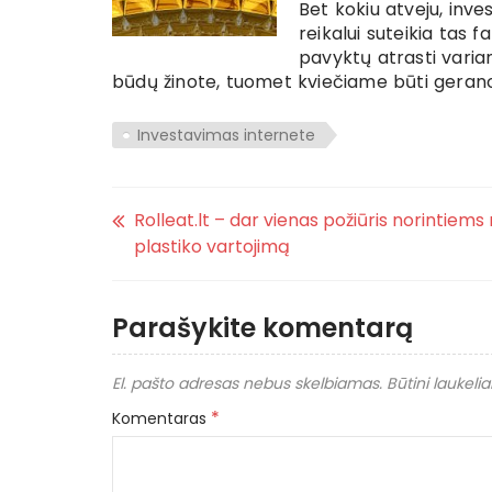
Bet kokiu atveju, inve
reikalui suteikia tas fa
pavyktų atrasti varian
būdų žinote, tuomet kviečiame būti geranori
Investavimas internete
Rolleat.lt – dar vienas požiūris norintiems
plastiko vartojimą
Parašykite komentarą
El. pašto adresas nebus skelbiamas.
Būtini laukeli
*
Komentaras