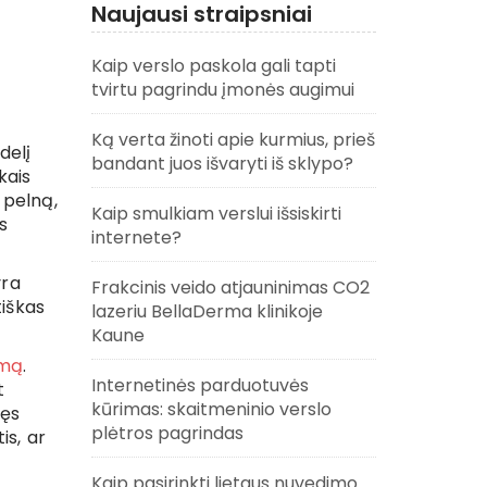
Naujausi straipsniai
Kaip verslo paskola gali tapti
tvirtu pagrindu įmonės augimui
Ką verta žinoti apie kurmius, prieš
delį
bandant juos išvaryti iš sklypo?
kais
ą pelną,
Kaip smulkiam verslui išsiskirti
s
internete?
yra
Frakcinis veido atjauninimas CO2
tiškas
lazeriu BellaDerma klinikoje
Kaune
emą
.
Internetinės parduotuvės
t
kūrimas: skaitmeninio verslo
kęs
plėtros pagrindas
is, ar
Kaip pasirinkti lietaus nuvedimo