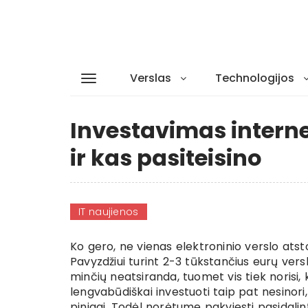
Verslas
Technologijos
Investavimas interne
ir kas pasiteisino
IT naujienos
Ko gero, ne vienas elektroninio verslo ats
Pavyzdžiui turint 2-3 tūkstančius eurų versl
minčių neatsiranda, tuomet vis tiek norisi, 
lengvabūdiškai investuoti taip pat nesinori, y
pinigai. Todėl norėtume pakviesti pasidalint