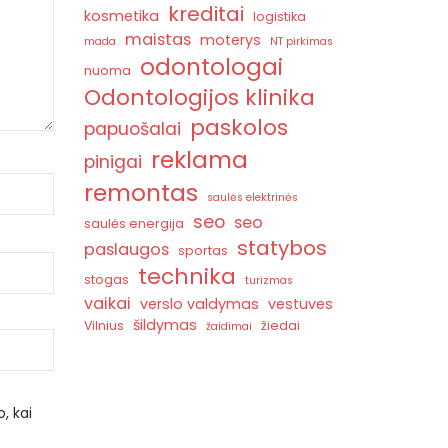
kreditai
kosmetika
logistika
maistas
moterys
mada
NT pirkimas
odontologai
nuoma
Odontologijos klinika
paskolos
papuošalai
reklama
pinigai
remontas
saulės elektrinės
seo
seo
saulės energija
statybos
paslaugos
sportas
technika
stogas
turizmas
vaikai
verslo valdymas
vestuves
šildymas
Vilnius
žiedai
žaidimai
, kai