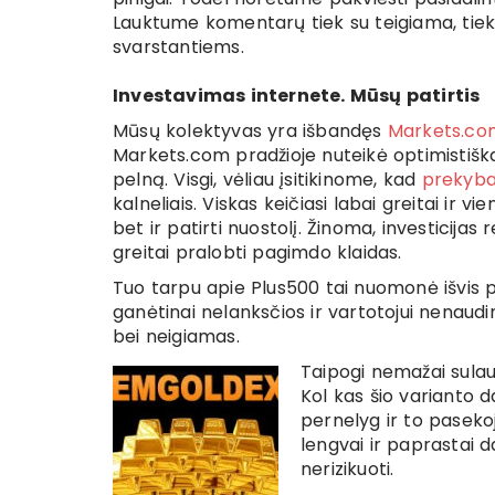
Lauktume komentarų tiek su teigiama, tiek 
svarstantiems.
Investavimas internete. Mūsų patirtis
Mūsų kolektyvas yra išbandęs
Markets.co
Markets.com pradžioje nuteikė optimistiškai
pelną. Visgi, vėliau įsitikinome, kad
prekyba
kalneliais. Viskas keičiasi labai greitai ir v
bet ir patirti nuostolį. Žinoma, investicijas
greitai pralobti pagimdo klaidas.
Tuo tarpu apie Plus500 tai nuomonė išvis pal
ganėtinai nelanksčios ir vartotojui nenaudi
bei neigiamas.
Taipogi nemažai sul
Kol kas šio varianto d
pernelyg ir to paseko
lengvai ir paprastai d
nerizikuoti.