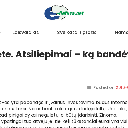
Laisvalaikis
Sveikata ir grožis
Nama
te. Atsiliepimai – ką bandė
Posted on
2016-
tovas yra pabandęs ir įvairius investavimo būdus interne
o nesukursi. Na nebent kokia geniali idėja kiltų. Jei tokių
kad pinigai dykai negulėtų, o būtų įdarbinti. Žinoma,
patingai tuo atveju jei tie keli tūkstančiai eurai yra visi
i atsiliepimais apie savo investavimo internete patirtį.