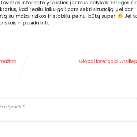
stavimas internete yra išties įdomus dalykas. Intrigos š
ktorius, kad realiu laiku gali pats sekti situaciją. Jei dar
tą su mažai rizikos ir stabiliu pelnu, būtų super
Jei t
škais ir pasidalinti.
 mažinti
Global intergold. Atsilie
*
ai pažymėti