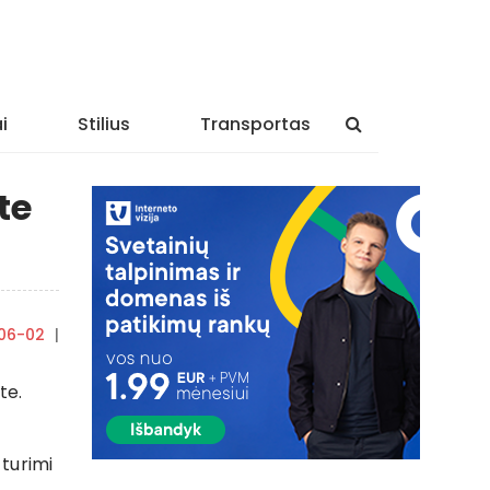
i
Stilius
Transportas
te
06-02
|
By
rasytojas
te.
 turimi