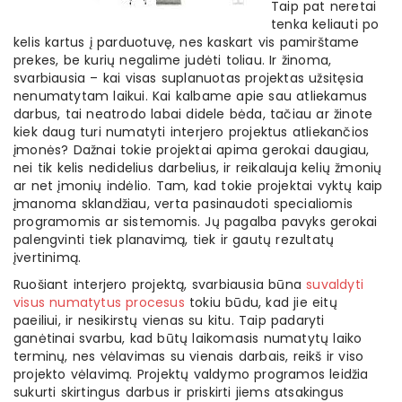
Taip pat neretai
tenka keliauti po
kelis kartus į parduotuvę, nes kaskart vis pamirštame
prekes, be kurių negalime judėti toliau. Ir žinoma,
svarbiausia – kai visas suplanuotas projektas užsitęsia
nenumatytam laikui. Kai kalbame apie sau atliekamus
darbus, tai neatrodo labai didele bėda, tačiau ar žinote
kiek daug turi numatyti interjero projektus atliekančios
įmonės? Dažnai tokie projektai apima gerokai daugiau,
nei tik kelis nedidelius darbelius, ir reikalauja kelių žmonių
ar net įmonių indėlio. Tam, kad tokie projektai vyktų kaip
įmanoma sklandžiau, verta pasinaudoti specialiomis
programomis ar sistemomis. Jų pagalba pavyks gerokai
palengvinti tiek planavimą, tiek ir gautų rezultatų
įvertinimą.
Ruošiant interjero projektą, svarbiausia būna
suvaldyti
visus numatytus procesus
tokiu būdu, kad jie eitų
paeiliui, ir nesikirstų vienas su kitu. Taip padaryti
ganėtinai svarbu, kad būtų laikomasis numatytų laiko
terminų, nes vėlavimas su vienais darbais, reikš ir viso
projekto vėlavimą. Projektų valdymo programos leidžia
sukurti skirtingus darbus ir priskirti jiems atsakingus