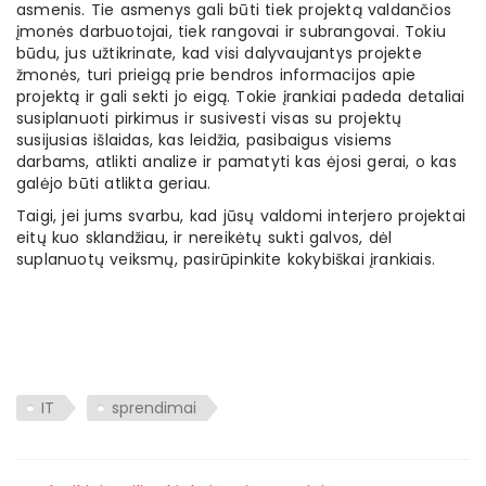
asmenis. Tie asmenys gali būti tiek projektą valdančios
įmonės darbuotojai, tiek rangovai ir subrangovai. Tokiu
būdu, jus užtikrinate, kad visi dalyvaujantys projekte
žmonės, turi prieigą prie bendros informacijos apie
projektą ir gali sekti jo eigą. Tokie įrankiai padeda detaliai
susiplanuoti pirkimus ir susivesti visas su projektų
susijusias išlaidas, kas leidžia, pasibaigus visiems
darbams, atlikti analize ir pamatyti kas ėjosi gerai, o kas
galėjo būti atlikta geriau.
Taigi, jei jums svarbu, kad jūsų valdomi interjero projektai
eitų kuo sklandžiau, ir nereikėtų sukti galvos, dėl
suplanuotų veiksmų, pasirūpinkite kokybiškai įrankiais.
IT
sprendimai