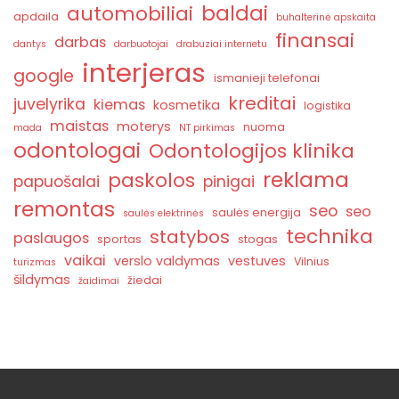
baldai
automobiliai
apdaila
buhalterinė apskaita
finansai
darbas
dantys
darbuotojai
drabuziai internetu
interjeras
google
ismanieji telefonai
kreditai
juvelyrika
kiemas
kosmetika
logistika
maistas
moterys
nuoma
mada
NT pirkimas
odontologai
Odontologijos klinika
reklama
paskolos
papuošalai
pinigai
remontas
seo
seo
saulės energija
saulės elektrinės
technika
statybos
paslaugos
sportas
stogas
vaikai
verslo valdymas
vestuves
Vilnius
turizmas
šildymas
žiedai
žaidimai