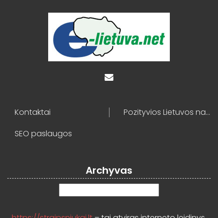
Kontaktai
Pozityvios Lietuvos naujienos
SEO paslaugos
Archyvas
Archyvas
https://straipsniukai.lt
– tai atviras interneto leidinys,