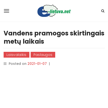
Vandens pramogos skirtingais
metų laikais
Laisvalaikis
Paslaugos
Posted on
2021-01-07
|
By
rasytojas