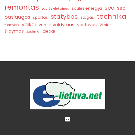
remontas
seo
seo
saulės energija
saulės elektrinės
technika
statybos
paslaugos
sportas
stogas
vaikai
verslo valdymas
vestuves
Vilnius
turizmas
šildymas
žiedai
žaidimai