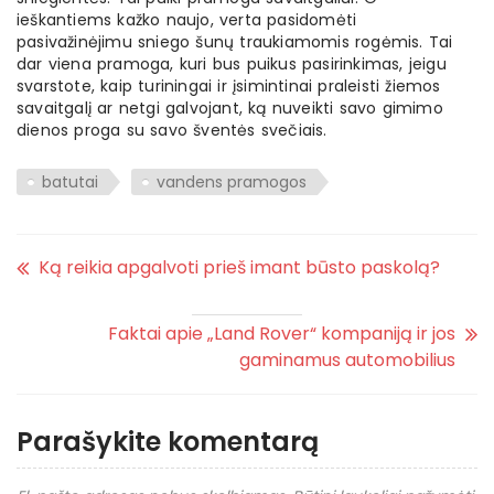
ieškantiems kažko naujo, verta pasidomėti
pasivažinėjimu sniego šunų traukiamomis rogėmis. Tai
dar viena pramoga, kuri bus puikus pasirinkimas, jeigu
svarstote, kaip turiningai ir įsimintinai praleisti žiemos
savaitgalį ar netgi galvojant, ką nuveikti savo gimimo
dienos proga su savo šventės svečiais.
batutai
vandens pramogos
Ką reikia apgalvoti prieš imant būsto paskolą?
Faktai apie „Land Rover“ kompaniją ir jos
gaminamus automobilius
Parašykite komentarą