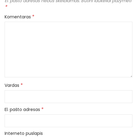
El. pašto adresas nebus skelbiamas.
Būtini laukeliai pažymėti
*
*
Komentaras
*
Vardas
*
El. pašto adresas
Interneto puslapis