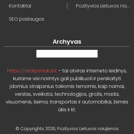
Kontaktai
Pozityvios Lietuvos naujienos
SEO paslaugos
Archyvas
Archyvas
https://straipsniukai.lt
– tai atviras interneto leidinys,
kuriame visi norintys gali publikuoti ir perskaityti
įdomius straipsnius tokiomis temomis, kaip namai,
verslas, sveikata, technologijos, grožis, mada,
visuomenė, šeima, transportas ir automobiliai, žemės
ūkis ir kt.
© Copyrights 2026, Pozityvios Lietuvos naujienos