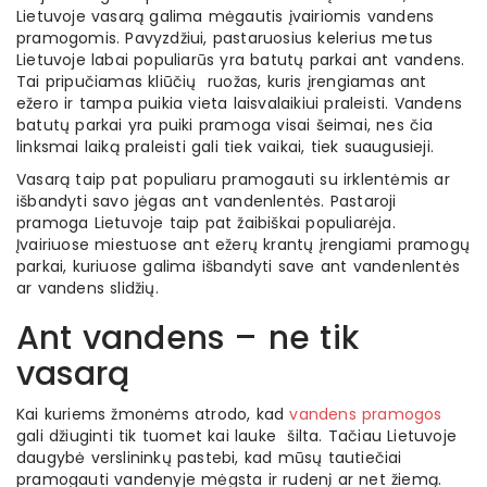
Lietuvoje vasarą galima mėgautis įvairiomis vandens
pramogomis. Pavyzdžiui, pastaruosius kelerius metus
Lietuvoje labai populiarūs yra batutų parkai ant vandens.
Tai pripučiamas kliūčių ruožas, kuris įrengiamas ant
ežero ir tampa puikia vieta laisvalaikiui praleisti. Vandens
batutų parkai yra puiki pramoga visai šeimai, nes čia
linksmai laiką praleisti gali tiek vaikai, tiek suaugusieji.
Vasarą taip pat populiaru pramogauti su irklentėmis ar
išbandyti savo jėgas ant vandenlentės. Pastaroji
pramoga Lietuvoje taip pat žaibiškai populiarėja.
Įvairiuose miestuose ant ežerų krantų įrengiami pramogų
parkai, kuriuose galima išbandyti save ant vandenlentės
ar vandens slidžių.
Ant vandens – ne tik
vasarą
Kai kuriems žmonėms atrodo, kad
vandens pramogos
gali džiuginti tik tuomet kai lauke šilta. Tačiau Lietuvoje
daugybė verslininkų pastebi, kad mūsų tautiečiai
pramogauti vandenyje mėgsta ir rudenį ar net žiemą.