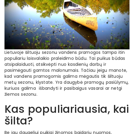
Lietuvoje šiltuoju sezonu vandens pramogos tampa itin
populiariu laisvalaikio praleidimo būdu. Tai puikus būdas
atsipalaiduoti, atsikvėpti nuo kasdienių darbų ir
pasimėgauti gamtos malonumais. Tačiau jeigu manote,
kad vandens pramogomis galima mėgautis tik šiltuoju
metų sezonu, klystate. Yra daugybė pramogų pasiūlymų,
kuriuos galima išbandyti ir pasibaigus vasarai ar netgi
žiemos sezonu.
Kas populiariausia, kai
šilta?
Be jau daugeliui puikiai žinomos baidarių nuomos,