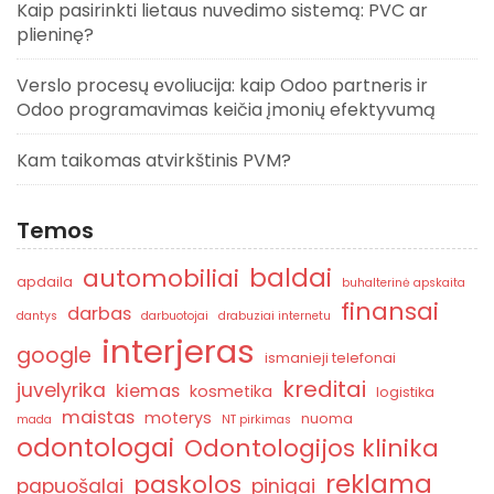
Kaip pasirinkti lietaus nuvedimo sistemą: PVC ar
plieninę?
Verslo procesų evoliucija: kaip Odoo partneris ir
Odoo programavimas keičia įmonių efektyvumą
Kam taikomas atvirkštinis PVM?
Temos
baldai
automobiliai
apdaila
buhalterinė apskaita
finansai
darbas
dantys
darbuotojai
drabuziai internetu
interjeras
google
ismanieji telefonai
kreditai
juvelyrika
kiemas
kosmetika
logistika
maistas
moterys
nuoma
mada
NT pirkimas
odontologai
Odontologijos klinika
reklama
paskolos
papuošalai
pinigai