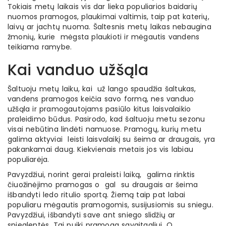
Tokiais metų laikais vis dar lieka populiarios baidarių
nuomos pramogos, plaukimai valtimis, taip pat katerių,
laivų ar jachtų nuoma. Šaltesnis metų laikas nebaugina
žmonių, kurie mėgsta plaukioti ir mėgautis vandens
teikiama ramybe.
Kai vanduo užšąla
Šaltuoju metų laiku, kai už lango spaudžia šaltukas,
vandens pramogos keičia savo formą, nes vanduo
užšąla ir pramogautojams pasiūlo kitus laisvalaikio
praleidimo būdus. Pasirodo, kad šaltuoju metu sezonu
visai nebūtina lindėti namuose. Pramogų, kurių metu
galima aktyviai leisti laisvalaikį su šeima ar draugais, yra
pakankamai daug. Kiekvienais metais jos vis labiau
populiarėja.
Pavyzdžiui, norint gerai praleisti laiką, galima rinktis
čiuožinėjimo pramogas o gal su draugais ar šeima
išbandyti ledo ritulio sportą. Žiemą taip pat labai
populiaru mėgautis pramogomis, susijusiomis su sniegu.
Pavyzdžiui, išbandyti save ant sniego slidžių ar
snieglentės. Tai puiki pramoga savaitgaliui. O