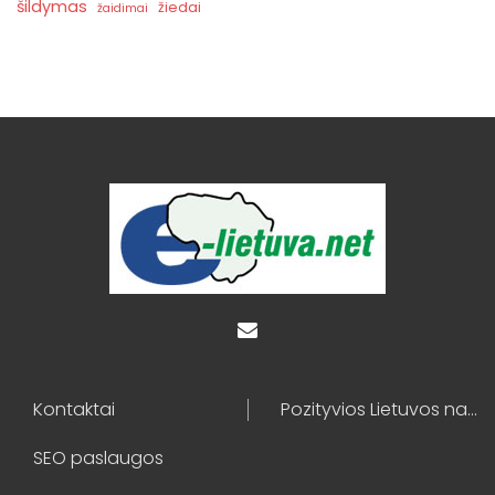
šildymas
žiedai
žaidimai
Kontaktai
Pozityvios Lietuvos naujienos
SEO paslaugos