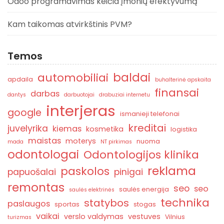
Odoo programavimas keičia įmonių efektyvumą
Kam taikomas atvirkštinis PVM?
Temos
baldai
automobiliai
apdaila
buhalterinė apskaita
finansai
darbas
dantys
darbuotojai
drabuziai internetu
interjeras
google
ismanieji telefonai
kreditai
juvelyrika
kiemas
kosmetika
logistika
maistas
moterys
nuoma
mada
NT pirkimas
odontologai
Odontologijos klinika
reklama
paskolos
papuošalai
pinigai
remontas
seo
seo
saulės energija
saulės elektrinės
technika
statybos
paslaugos
sportas
stogas
vaikai
verslo valdymas
vestuves
Vilnius
turizmas