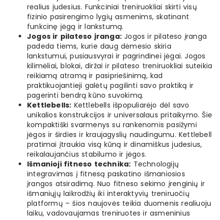
realius judesius. Funkciniai treniruokliai skirti visų
fizinio pasirengimo lygių asmenims, skatinant
funkcinę jėgą ir lankstumą.
Jogos ir pilateso įranga:
Jogos ir pilateso įranga
padeda tiems, kurie daug dėmesio skiria
lankstumui, pusiausvyrai ir pagrindinei jėgai. Jogos
kilimėliai, blokai, diržai ir pilateso treniruokliai suteikia
reikiamą atramą ir pasipriešinimą, kad
praktikuojantieji galėtų pagilinti savo praktiką ir
pagerinti bendrą kūno suvokimą.
Kettlebells:
Kettlebells išpopuliarėjo dėl savo
unikalios konstrukcijos ir universalaus pritaikymo. Šie
kompaktiški svarmenys su rankenomis pasižymi
jėgos ir širdies ir kraujagyslių naudingumu. Kettlebell
pratimai įtraukia visą kūną ir dinamiškus judesius,
reikalaujančius stabilumo ir jėgos.
Išmanioji fitneso technika:
Technologijų
integravimas į fitnesą paskatino išmaniosios
įrangos atsiradimą. Nuo fitneso sekimo įrenginių ir
išmaniųjų laikrodžių iki interaktyvių treniruočių
platformų – šios naujovės teikia duomenis realiuoju
laiku, vadovaujamas treniruotes ir asmeninius