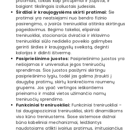
pratimais, tokiais kaip pritūpimai ir įtūpstai, ir
baigiant tikslingais izoliuotais judesiais.
Širdžiai ir kraujagyslėms skirti pratimai:
Šie
pratimai yra neatsiejami nuo bendro fizinio
pasirengimo, o įvairūs treniruokliai atitinka skirtingus
pageidavimus. Bėgimo takeliai, elipsiniai
treniruokliai, stacionarūs dviračiai ir irklavimo
treniruokliai siūlo nedidelio poveikio galimybes
gerinti širdies ir kraujagyslių sveikatą, deginti
kalorijas ir didinti ištvermę.
Pasipriešinimo juostos:
Pasipriešinimo juostos yra
nešiojamas ir universalus jėgos treniruočių
sprendimas. Šios juostos pasižymi skirtingu
pasipriešinimo lygiu, todėl jas galima įtraukti į
daugybę pratimų, skirtų konkrečioms raumenų
grupėms. Jos ypač vertingos ieškantiems
prieinamo ir mažai vietos užimančio namų
treniruočių sprendimo.
Funkciniai treniruokliai:
Funkciniai treniruokliai –
tai daugiapoziciniai treniruokliai, skirti dinamiškoms
viso kūno treniruotėms. Šiose sistemose dažnai
būna kabeliniai mechanizmai, leidžiantys
naudotojams atlikti įvairius pratimus, imituojančius