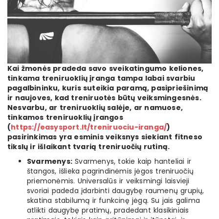
Kai žmonės pradeda savo sveikatingumo keliones,
tinkama treniruoklių įranga tampa labai svarbiu
pagalbininku, kuris suteikia paramą, pasipriešinimą
ir naujoves, kad treniruotės būtų veiksmingesnės.
Nesvarbu, ar treniruoklių salėje, ar namuose,
tinkamos treniruoklių įrangos
(
https://easysport.lt/treniruociu-iranga/
)
pasirinkimas yra esminis veiksnys siekiant fitneso
tikslų ir išlaikant tvarią treniruočių rutiną.
Svarmenys:
Svarmenys, tokie kaip hanteliai ir
štangos, išlieka pagrindinėmis jėgos treniruočių
priemonėmis. Universalūs ir veiksmingi laisvieji
svoriai padeda įdarbinti daugybę raumenų grupių,
skatina stabilumą ir funkcinę jėgą. Su jais galima
atlikti daugybę pratimų, pradedant klasikiniais