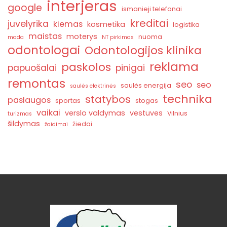
interjeras
google
ismanieji telefonai
kreditai
juvelyrika
kiemas
kosmetika
logistika
maistas
moterys
nuoma
mada
NT pirkimas
odontologai
Odontologijos klinika
reklama
paskolos
papuošalai
pinigai
remontas
seo
seo
saulės energija
saulės elektrinės
technika
statybos
paslaugos
sportas
stogas
vaikai
verslo valdymas
vestuves
Vilnius
turizmas
šildymas
žiedai
žaidimai