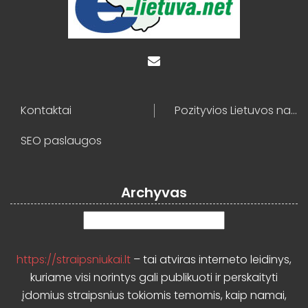
Kontaktai
Pozityvios Lietuvos naujienos
SEO paslaugos
Archyvas
Archyvas
https://straipsniukai.lt
– tai atviras interneto leidinys,
kuriame visi norintys gali publikuoti ir perskaityti
įdomius straipsnius tokiomis temomis, kaip namai,