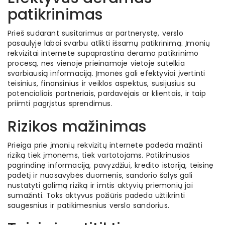
patikrinimas
Prieš sudarant susitarimus ar partnerystę, verslo
pasaulyje labai svarbu atlikti išsamų patikrinimą. Įmonių
rekvizitai internete supaprastina deramo patikrinimo
procesą, nes vienoje prieinamoje vietoje sutelkia
svarbiausią informaciją. Įmonės gali efektyviai įvertinti
teisinius, finansinius ir veiklos aspektus, susijusius su
potencialiais partneriais, pardavėjais ar klientais, ir taip
priimti pagrįstus sprendimus.
Rizikos mažinimas
Prieiga prie įmonių rekvizitų internete padeda mažinti
riziką tiek įmonėms, tiek vartotojams. Patikrinusios
pagrindinę informaciją, pavyzdžiui, kredito istoriją, teisinę
padėtį ir nuosavybės duomenis, sandorio šalys gali
nustatyti galimą riziką ir imtis aktyvių priemonių jai
sumažinti. Toks aktyvus požiūris padeda užtikrinti
saugesnius ir patikimesnius verslo sandorius.