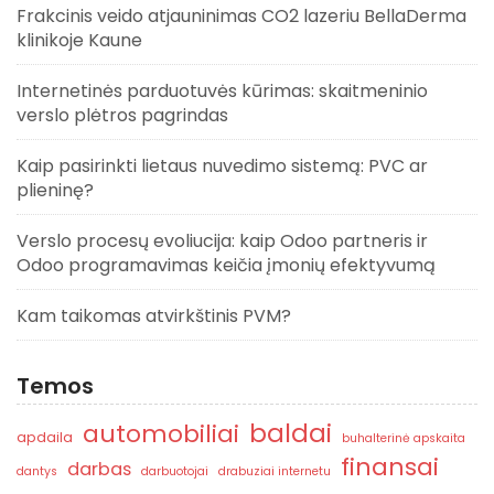
Frakcinis veido atjauninimas CO2 lazeriu BellaDerma
klinikoje Kaune
Internetinės parduotuvės kūrimas: skaitmeninio
verslo plėtros pagrindas
Kaip pasirinkti lietaus nuvedimo sistemą: PVC ar
plieninę?
Verslo procesų evoliucija: kaip Odoo partneris ir
Odoo programavimas keičia įmonių efektyvumą
Kam taikomas atvirkštinis PVM?
Temos
baldai
automobiliai
apdaila
buhalterinė apskaita
finansai
darbas
dantys
darbuotojai
drabuziai internetu