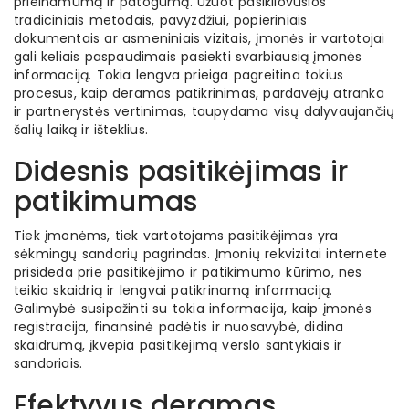
prieinamumą ir patogumą. Užuot pasikliovusios
tradiciniais metodais, pavyzdžiui, popieriniais
dokumentais ar asmeniniais vizitais, įmonės ir vartotojai
gali keliais paspaudimais pasiekti svarbiausią įmonės
informaciją. Tokia lengva prieiga pagreitina tokius
procesus, kaip deramas patikrinimas, pardavėjų atranka
ir partnerystės vertinimas, taupydama visų dalyvaujančių
šalių laiką ir išteklius.
Didesnis pasitikėjimas ir
patikimumas
Tiek įmonėms, tiek vartotojams pasitikėjimas yra
sėkmingų sandorių pagrindas. Įmonių rekvizitai internete
prisideda prie pasitikėjimo ir patikimumo kūrimo, nes
teikia skaidrią ir lengvai patikrinamą informaciją.
Galimybė susipažinti su tokia informacija, kaip įmonės
registracija, finansinė padėtis ir nuosavybė, didina
skaidrumą, įkvepia pasitikėjimą verslo santykiais ir
sandoriais.
Efektyvus deramas