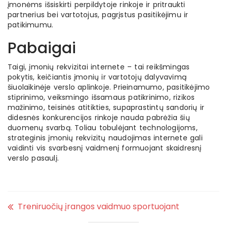
įmonėms išsiskirti perpildytoje rinkoje ir pritraukti
partnerius bei vartotojus, pagrįstus pasitikėjimu ir
patikimumu.
Pabaigai
Taigi, įmonių rekvizitai internete – tai reikšmingas
pokytis, keičiantis įmonių ir vartotojų dalyvavimą
šiuolaikinėje verslo aplinkoje. Prieinamumo, pasitikėjimo
stiprinimo, veiksmingo išsamaus patikrinimo, rizikos
mažinimo, teisinės atitikties, supaprastintų sandorių ir
didesnės konkurencijos rinkoje nauda pabrėžia šių
duomenų svarbą. Toliau tobulėjant technologijoms,
strateginis įmonių rekvizitų naudojimas internete gali
vaidinti vis svarbesnį vaidmenį formuojant skaidresnį
verslo pasaulį.
Treniruočių įrangos vaidmuo sportuojant