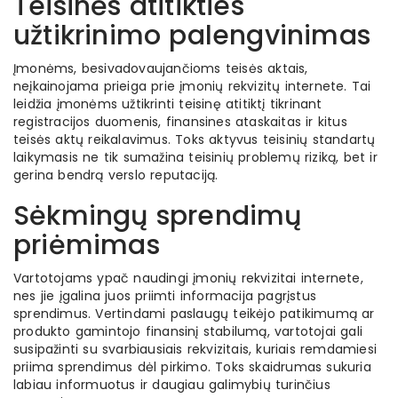
Teisinės atitikties
užtikrinimo palengvinimas
Įmonėms, besivadovaujančioms teisės aktais,
neįkainojama prieiga prie įmonių rekvizitų internete. Tai
leidžia įmonėms užtikrinti teisinę atitiktį tikrinant
registracijos duomenis, finansines ataskaitas ir kitus
teisės aktų reikalavimus. Toks aktyvus teisinių standartų
laikymasis ne tik sumažina teisinių problemų riziką, bet ir
gerina bendrą verslo reputaciją.
Sėkmingų sprendimų
priėmimas
Vartotojams ypač naudingi įmonių rekvizitai internete,
nes jie įgalina juos priimti informacija pagrįstus
sprendimus. Vertindami paslaugų teikėjo patikimumą ar
produkto gamintojo finansinį stabilumą, vartotojai gali
susipažinti su svarbiausiais rekvizitais, kuriais remdamiesi
priima sprendimus dėl pirkimo. Toks skaidrumas sukuria
labiau informuotus ir daugiau galimybių turinčius