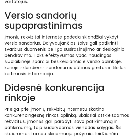
vartotojus.
Verslo sandorių
supaprastinimas
Įmonių rekvizitai internete padeda sklandžiai vykdyti
verslo sandorius. Dalyvaujančios šalys gali patikrinti
svarbius duomenis be ilgo susirašinėjimo ar tiesioginio
bendravimo. Toks efektyvumas ypač naudingas
šiuolaikinėje sparčiai besikeičiančioje verslo aplinkoje,
kurioje sklandiems sandoriams būtinas greitas ir tikslus
keitimasis informacija.
Didesnė konkurencija
rinkoje
Prieiga prie įmonių rekvizitų internetu skatina
konkurencingesnę rinkos aplinką. Skaidriai atskleisdamos
rekvizitus, įmonės gali parodyti savo patikimumą ir
patikimumą, taip sudarydamos vienodas sąlygas. Šis
skaidrumas tampa skiriamuoju požymiu, leidžiančiu