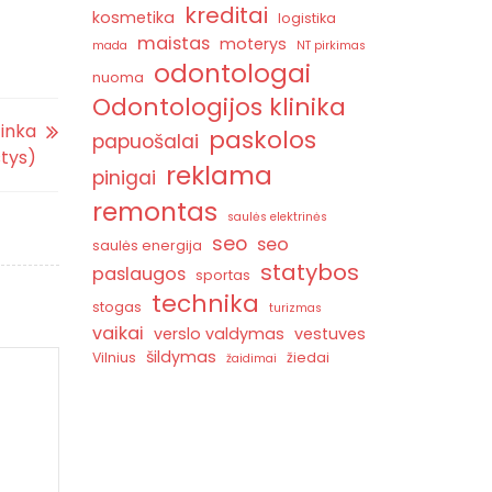
kreditai
kosmetika
logistika
maistas
moterys
mada
NT pirkimas
odontologai
nuoma
Odontologijos klinika
tinka
paskolos
papuošalai
stys)
reklama
pinigai
remontas
saulės elektrinės
seo
seo
saulės energija
statybos
paslaugos
sportas
technika
stogas
turizmas
vaikai
verslo valdymas
vestuves
šildymas
Vilnius
žiedai
žaidimai