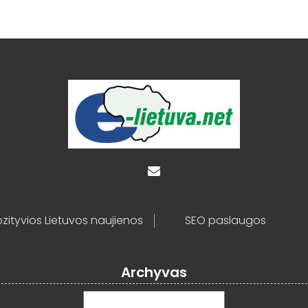
zityvios Lietuvos naujienos
SEO paslaugos
Archyvas
Archyvas