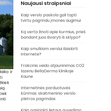
Naujausi straipsniai
Kaip verslo paskola gali tapti
tvirtu pagrindu įmonės augimui
Ką verta žinoti apie kurmius, prieš
bandant juos išvaryti iš sklypo?
Kaip smulkiam verslui išsiskirti
internete?
Frakcinis veido atjauninimas CO2
lazeriu BellaDerma klinikoje
aiko ir
Kaune
i.
žkiek
Internetinės parduotuvės
sią
kūrimas: skaitmeninio verslo
tiek
plėtros pagrindas
inti
Kaip pasirinkti lietaus nuvedimo