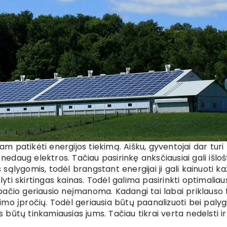
am patikėti energijos tiekimą. Aišku, gyventojai dar turi l
nedaug elektros. Tačiau pasirinkę anksčiausiai gali išlošt
ąlygomis, todėl brangstant energijai ji gali kainuoti ka
lyti skirtingas kainas. Todėl galima pasirinkti optimaliau
p pačio geriausio neįmanoma. Kadangi tai labai priklauso 
ojimo įpročių. Todėl geriausia būtų paanalizuoti bei palyg
is būtų tinkamiausias jums. Tačiau tikrai verta nedelsti ir