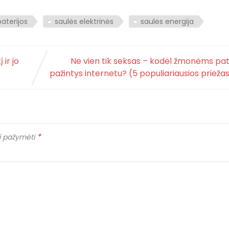
aterijos
saulės elektrinės
saulės energija
 ir jo
Ne vien tik seksas – kodėl žmonėms pa
pažintys internetu? (5 populiariausios prieža
*
ai pažymėti