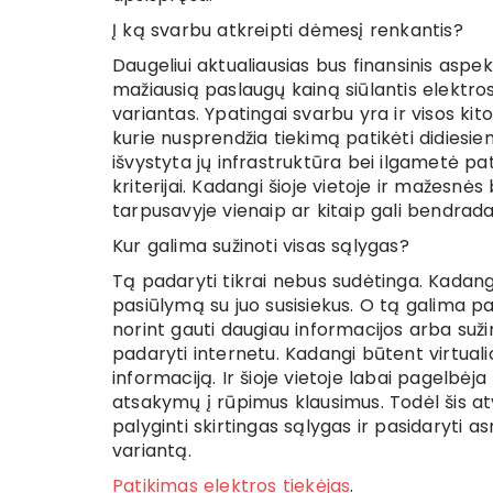
Į ką svarbu atkreipti dėmesį renkantis?
Daugeliui aktualiausias bus finansinis aspe
mažiausią paslaugų kainą siūlantis elektros
variantas. Ypatingai svarbu yra ir visos kito
kurie nusprendžia tiekimą patikėti didiesiem
išvystyta jų infrastruktūra bei ilgametė patir
kriterijai. Kadangi šioje vietoje ir mažesnės
tarpusavyje vienaip ar kitaip gali bendrada
Kur galima sužinoti visas sąlygas?
Tą padaryti tikrai nebus sudėtinga. Kadangi
pasiūlymą su juo susisiekus. O tą galima pad
norint gauti daugiau informacijos arba suž
padaryti internetu. Kadangi būtent virtual
informaciją. Ir šioje vietoje labai pagelbėj
atsakymų į rūpimus klausimus. Todėl šis atv
palyginti skirtingas sąlygas ir pasidaryti a
variantą.
Patikimas elektros tiekėjas
.