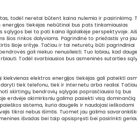
ktas, todėl neretai būtent kaina nulemia ir pasirinkimą. 
 energijos tiekėjas nebūtinai bus pats tinkamiausias
s sąlygos bei ta pati kaina ilgalaikėje perspektyvoje. Aiš
s šios rinkos dalyviams. Pagrindinė to priežastis yra jau
tis šioje srityje. Tačiau ir tai neturėtų būti pagrindiniai
 bendrovės gali niekuo nenusileisti. Tuo labiau, kad daugel
rbiauti. Todėl svarbiausios bus asmeninės sutarties sąl
 kiekvienas elektros energijos tiekėjas gali pateikti as
aryti tiek telefonu, tiek ir internetu arba realiai. Tačia
inoti skirtingų bendrovių sąlygas paprasčiausia tą bus
ioje erdvėje akimirksniu galima pasiekti visą dominančią
a paieškos sistema, kuria daugelis ir naudojasi ieškodami
ejis tikrai nebus išimtis. Tuomet jau galima savarankišk
smenines išvadas bei taip apsispręsti bei pasirinkti geria