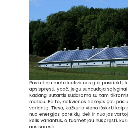
Paskutiniu metu kiekvienas gali pasirinkti, k
apsispręsti, ypač, jeigu sunaudoja sąlyginai 
Kadangi sutartis sudaroma su tam tikromis s
mažiau. Be to, kiekvienas tiekėjas gali pasiū
variantą. Tiesa, kažkurio vieno išskirti kai
nuo energijos poreikių, tiek ir nuo jos vart
kelis variantus, o tuomet jau nuspręsti, kur
apsispręsti.