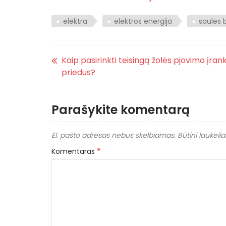
elektra
elektros energija
saules b
Kaip pasirinkti teisingą žolės pjovimo įrankį
priedus?
Parašykite komentarą
El. pašto adresas nebus skelbiamas.
Būtini laukeli
*
Komentaras