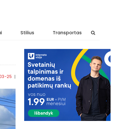
i
Stilius
Transportas
03-25
|
By
rasytojas