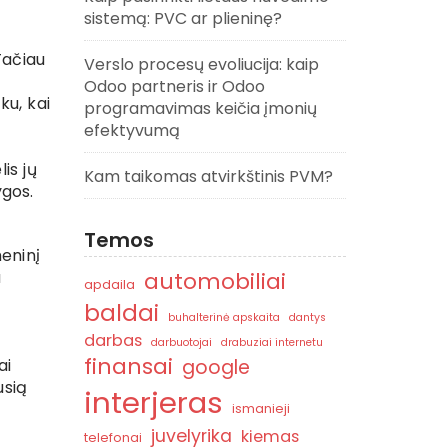
sistemą: PVC ar plieninę?
Tačiau
Verslo procesų evoliucija: kaip
Odoo partneris ir Odoo
ku, kai
programavimas keičia įmonių
efektyvumą
is jų
Kam taikomas atvirkštinis PVM?
ygos.
Temos
meninį
automobiliai
u
apdaila
baldai
buhalterinė apskaita
dantys
darbas
darbuotojai
drabuziai internetu
finansai
google
ai
usią
interjeras
ismanieji
juvelyrika
kiemas
telefonai